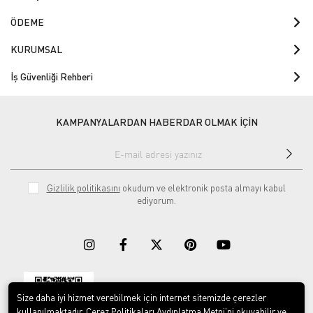
ÖDEME
KURUMSAL
İş Güvenliği Rehberi
KAMPANYALARDAN HABERDAR OLMAK İÇİN
Gizlilik politikasını
okudum ve elektronik posta almayı kabul
ediyorum.
Size daha iyi hizmet verebilmek için internet sitemizde çerezler
Download on the
Download on
App Store
Google play
kullanılmaktadır. Çerez Politikaları Aydınlatma Metni’ni okuyabilir ve