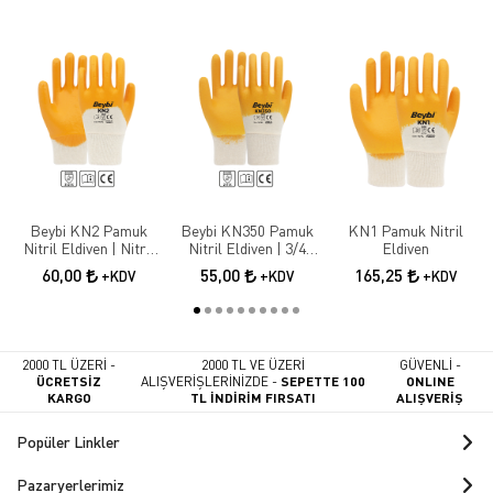
Beybi KN2 Pamuk
Beybi KN350 Pamuk
KN1 Pamuk Nitril
Nitril Eldiven | Nitril
Nitril Eldiven | 3/4
Eldiven
Kaplama İş Güvenliği
Nitril Kaplama İş
60,00
55,00
165,25
+KDV
+KDV
+KDV
Eldiveni
Eldiveni
2000 TL ÜZERİ -
2000 TL VE ÜZERİ
GÜVENLİ -
ÜCRETSİZ
ALIŞVERİŞLERİNİZDE -
SEPETTE 100
ONLINE
KARGO
TL İNDİRİM FIRSATI
ALIŞVERİŞ
Popüler Linkler
Pazaryerlerimiz