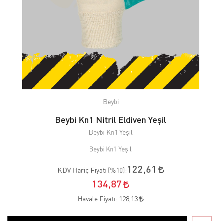
Beybi
Beybi Kn1 Nitril Eldiven Yeşil
Beybi Kn1 Yeşil
Beybi Kn1 Yeşil
122,61
KDV Hariç Fiyatı (
%10
):
134,87
Havale Fiyatı:
128,13