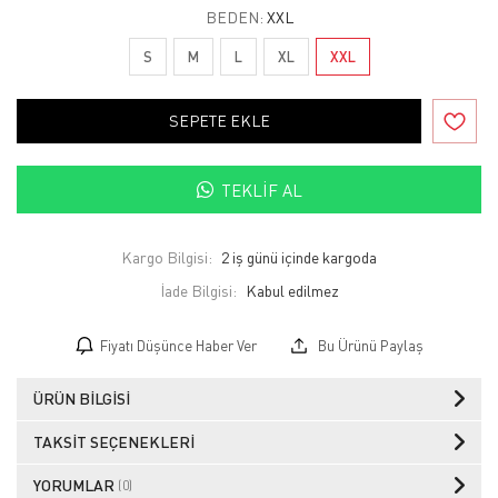
BEDEN:
XXL
S
M
L
XL
XXL
SEPETE EKLE
TEKLIF AL
Kargo Bilgisi:
2 iş günü içinde kargoda
İade Bilgisi:
Fiyatı Düşünce Haber Ver
Bu Ürünü Paylaş
ÜRÜN BILGISI
TAKSIT SEÇENEKLERI
YORUMLAR
(0)