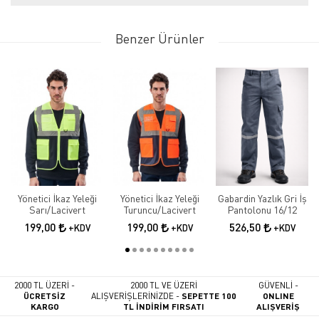
Benzer Ürünler
Yönetici İkaz Yeleği
Yönetici İkaz Yeleği
Gabardin Yazlık Gri İş
Sarı/Lacivert
Turuncu/Lacivert
Pantolonu 16/12
199,00
199,00
526,50
+KDV
+KDV
+KDV
2000 TL ÜZERİ -
2000 TL VE ÜZERİ
GÜVENLİ -
ÜCRETSİZ
ALIŞVERİŞLERİNİZDE -
SEPETTE 100
ONLINE
KARGO
TL İNDİRİM FIRSATI
ALIŞVERİŞ