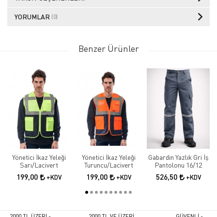
YORUMLAR
(0)
Benzer Ürünler
Yönetici İkaz Yeleği
Yönetici İkaz Yeleği
Gabardin Yazlık Gri İş
Sarı/Lacivert
Turuncu/Lacivert
Pantolonu 16/12
199,00
199,00
526,50
+KDV
+KDV
+KDV
2000 TL ÜZERİ -
2000 TL VE ÜZERİ
GÜVENLİ -