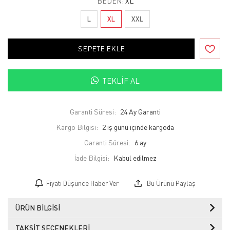
BEDEN:
XL
L
XL
XXL
SEPETE EKLE
TEKLIF AL
Garanti Süresi:
24 Ay Garanti
Kargo Bilgisi:
2 iş günü içinde kargoda
Garanti Süresi:
6 ay
İade Bilgisi:
Fiyatı Düşünce Haber Ver
Bu Ürünü Paylaş
ÜRÜN BILGISI
TAKSIT SEÇENEKLERI