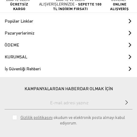
ÜCRETSİZ
ALIŞVERİŞLERİNİZDE -
SEPETTE 100
ONLINE
KARGO
TL İNDİRİM FIRSATI
ALIŞVERİŞ
Popüler Linkler
Pazaryerlerimiz
ÖDEME
KURUMSAL
İş Güvenliği Rehberi
KAMPANYALARDAN HABERDAR OLMAK İÇİN
Gizlilik politikasını
okudum ve elektronik posta almayı kabul
ediyorum.