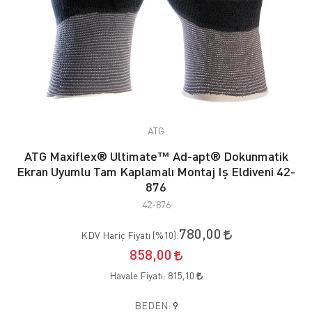
ATG
ATG Maxiflex® Ultimate™ Ad-apt® Dokunmatik
Ekran Uyumlu Tam Kaplamalı Montaj Iş Eldiveni 42-
876
42-876
780,00
KDV Hariç Fiyatı (
%10
):
858,00
Havale Fiyatı:
815,10
BEDEN:
9