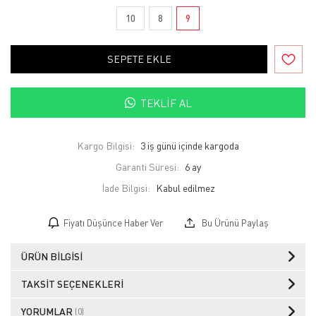
10
8
9
SEPETE EKLE
TEKLIF AL
Kargo Bilgisi:
3 iş günü içinde kargoda
Garanti Süresi:
6 ay
İade Bilgisi:
Fiyatı Düşünce Haber Ver
Bu Ürünü Paylaş
ÜRÜN BILGISI
TAKSIT SEÇENEKLERI
YORUMLAR
(0)