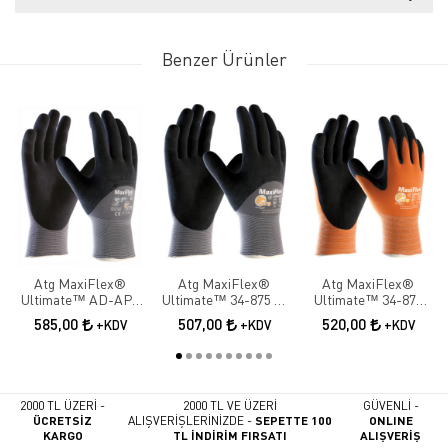
Benzer Ürünler
Atg MaxiFlex®
Atg MaxiFlex®
Atg MaxiFlex®
Ultimate™ AD-APT
Ultimate™ 34-875 ¾
Ultimate™ 34-878
42-875 ¾ Dipped İş
Dipped İş Eldiveni
Palm İş Eldiveni
585,00
507,00
520,00
+KDV
+KDV
+KDV
Eldiveni
2000 TL ÜZERİ -
2000 TL VE ÜZERİ
GÜVENLİ -
ÜCRETSİZ
ALIŞVERİŞLERİNİZDE -
SEPETTE 100
ONLINE
KARGO
TL İNDİRİM FIRSATI
ALIŞVERİŞ