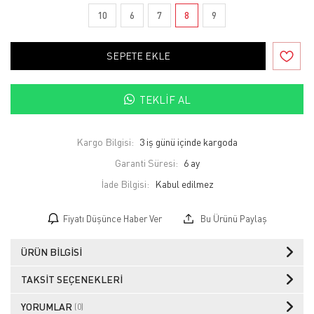
10
6
7
8
9
SEPETE EKLE
TEKLIF AL
Kargo Bilgisi:
3 iş günü içinde kargoda
Garanti Süresi:
6 ay
İade Bilgisi:
Fiyatı Düşünce Haber Ver
Bu Ürünü Paylaş
ÜRÜN BILGISI
TAKSIT SEÇENEKLERI
YORUMLAR
(0)