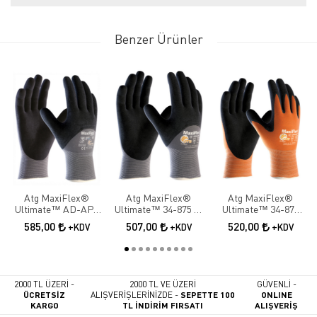
Benzer Ürünler
Atg MaxiFlex®
Atg MaxiFlex®
Atg MaxiFlex®
Ultimate™ AD-APT
Ultimate™ 34-875 ¾
Ultimate™ 34-878
42-875 ¾ Dipped İş
Dipped İş Eldiveni
Palm İş Eldiveni
585,00
507,00
520,00
+KDV
+KDV
+KDV
Eldiveni
2000 TL ÜZERİ -
2000 TL VE ÜZERİ
GÜVENLİ -
ÜCRETSİZ
ALIŞVERİŞLERİNİZDE -
SEPETTE 100
ONLINE
KARGO
TL İNDİRİM FIRSATI
ALIŞVERİŞ