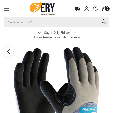
0
Ana Sayfa
İş Eldivenleri
Kesilmeye Dayanıklı Eldivenler