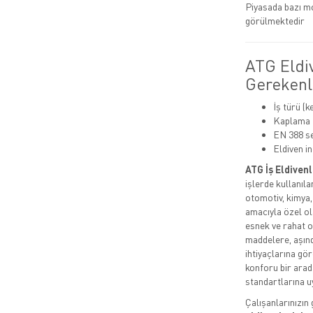
Piyasada bazı mo
görülmektedir
ATG Eldi
Gerekenl
İş türü (k
Kaplama t
EN 388 se
Eldiven in
ATG İş Eldivenl
işlerde kullanıla
otomotiv, kimya,
amacıyla özel ol
esnek ve rahat o
maddelere, aşındı
ihtiyaçlarına gö
konforu bir arada
standartlarına uy
Çalışanlarınızın 