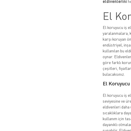
eldivenlerini
he
El Kor
El koruyucu iş el
yaralanmalara, k
karşı koruyan ön
endüstriyel, inşa
kullanılan bu eld
oynar. Eldivenler
göre farklı korum
çeşitleri, fiyatla
bulacaksınız.
El Koruyucu İ
El koruyucu iş el
seviyesine ve üre
eldivenleri daha 
sıcaklıklara daya
kullanım için ta
dayanıklı olmala
sunabilir. Eldive