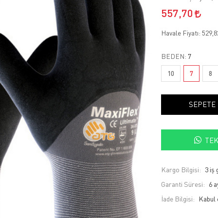
557,70
Havale Fiyatı:
529,
BEDEN:
7
10
7
8
SEPETE
TEK
Kargo Bilgisi:
3 iş
Garanti Süresi:
6 a
İade Bilgisi: