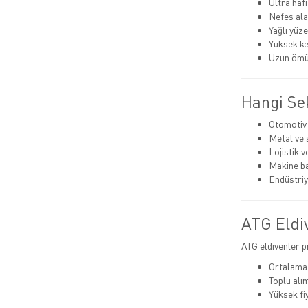
Ultra haf
Nefes ala
Yağlı yüz
Yüksek ke
Uzun ömür
Hangi Sek
Otomotiv 
Metal ve 
Lojistik 
Makine b
Endüstriy
ATG Eldiv
ATG eldivenler 
Ortalama 
Toplu alı
Yüksek fi