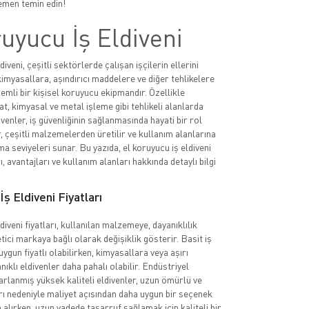
men temin edin!
uyucu İş Eldiveni
diveni, çeşitli sektörlerde çalışan işçilerin ellerini
imyasallara, aşındırıcı maddelere ve diğer tehlikelere
emli bir kişisel koruyucu ekipmandır. Özellikle
at, kimyasal ve metal işleme gibi tehlikeli alanlarda
ivenler, iş güvenliğinin sağlanmasında hayati bir rol
, çeşitli malzemelerden üretilir ve kullanım alanlarına
a seviyeleri sunar. Bu yazıda, el koruyucu iş eldiveni
rı, avantajları ve kullanım alanları hakkında detaylı bilgi
ş Eldiveni Fiyatları
diveni fiyatları, kullanılan malzemeye, dayanıklılık
tici markaya bağlı olarak değişiklik gösterir. Basit iş
uygun fiyatlı olabilirken, kimyasallara veya aşırı
nıklı eldivenler daha pahalı olabilir. Endüstriyel
sarlanmış yüksek kaliteli eldivenler, uzun ömürlü ve
rı nedeniyle maliyet açısından daha uygun bir seçenek
n alırken, uzun vadede tasarruf sağlamak için kaliteli bir