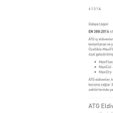
4 1 3 1 A
Gıdaya Uygun
EN 388:2016
41
ATG iş eldivenler
konumlanan ve yü
Özellikle MaxiFl
özel geliştirilmiş
MaxiFlex 
MaxiCut →
MaxiDry →
ATG eldivenler, 
koruma sağlar. 
sektörlerinde yay
ATG Eldiv