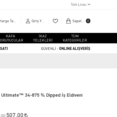
Türk Lirası
Kargo Takip
Giriş Yap
Sepetim
0
KAFA
İKAZ
TÜM
ORUYUCULAR
YELEKLERİ
KATEGORİLER
RSATI
GÜVENLİ -
ONLINE ALIŞVERİŞ
 Ultimate™ 34-875 ¾ Dipped İş Eldiveni
507,00
10
):