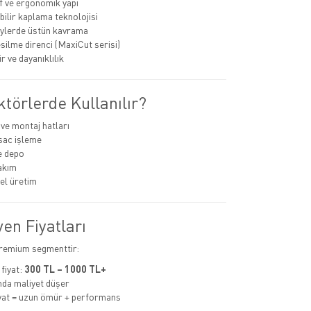
if ve ergonomik yapı
bilir kaplama teknolojisi
eylerde üstün kavrama
silme direnci (MaxiCut serisi)
 ve dayanıklılık
törlerde Kullanılır?
ve montaj hatları
sac işleme
ve depo
akım
el üretim
en Fiyatları
premium segmenttir:
fiyat:
300 TL – 1000 TL+
mda maliyet düşer
yat = uzun ömür + performans