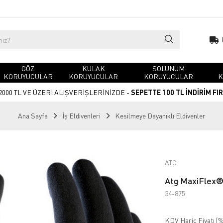
GÖZ
KULAK
SOLUNUM
KORUYUCULAR
KORUYUCULAR
KORUYUCULAR
K
2000 TL VE ÜZERİ ALIŞVERİŞLERİNİZDE -
SEPETTE 100 TL İNDİRİM FI
Ana Sayfa
İş Eldivenleri
Kesilmeye Dayanıklı Eldivenler
ATG
Atg MaxiFlex®
34-875
KDV Hariç Fiyatı (
%