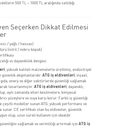
dellerin 500 TL – 1000 TL aralığında satıldığı
ven Seçerken Dikkat Edilmesi
er
esici / yağlı / hassas)
ürü (nitril / mikro köpük)
rtifikası
celiği vs dayanıklılık dengesi
eri
, yüksek kaliteli malzemelerle üretilmiş, endüstriyel
n güvenlik ekipmanlarıdır.
ATG iş eldivenleri
, inşaat,
 gıda, enerji ve diğer sektörlerde güvenliği sağlamak
arak tasarlanmıştır.
ATG iş eldivenleri
, dayanıklı,
lup, aynı zamanda elleri kesilmelere, kimyasal
rıcı yüzeylere ve ısıya karşı korur. Farklı iş güvenliği
re çeşitli modeller sunan ATG, yüksek performans ve
 sunar. CE sertifikalı olan bu eldivenler, güvenlik
gun olup, uzun süreli kullanım için idealdir.
güvenliğini sağlamak ve verimliliği artırmak için
ATG iş