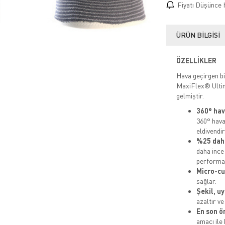
Fiyatı Düşünce 
ÜRÜN BILGISI
ÖZELLİKLER
Hava geçirgen bir
MaxiFlex® Ultim
gelmiştir.
360° hav
360° hava
eldivendir
%25 dah
daha ince
performan
Micro-c
sağlar.
Şekil, u
azaltır ve
En son ö
amacı ile 