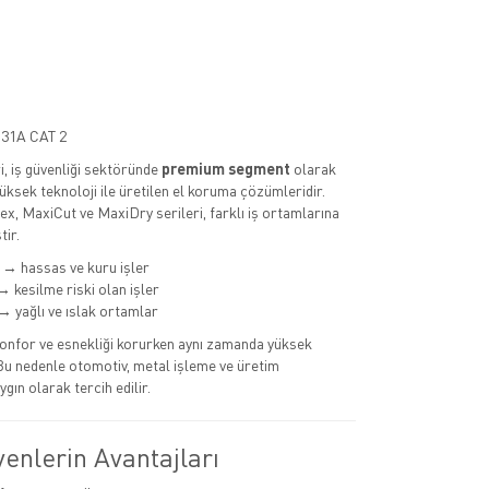
31A CAT 2
i, iş güvenliği sektöründe
premium segment
olarak
ksek teknoloji ile üretilen el koruma çözümleridir.
ex, MaxiCut ve MaxiDry serileri, farklı iş ortamlarına
tir.
→ hassas ve kuru işler
 kesilme riski olan işler
 yağlı ve ıslak ortamlar
konfor ve esnekliği korurken aynı zamanda yüksek
Bu nedenle otomotiv, metal işleme ve üretim
gın olarak tercih edilir.
enlerin Avantajları