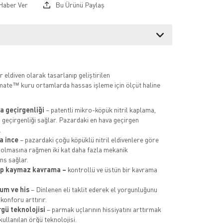
Haber Ver
Bu Ürünü Paylaş
 eldiven olarak tasarlanıp geliştirilen
ate™ kuru ortamlarda hassas işleme için ölçüt haline
a geçirgenliği
– patentli mikro-köpük nitril kaplama,
 geçirgenliği sağlar. Pazardaki en hava geçirgen
.
a ince
– pazardaki çoğu köpüklü nitril eldivenlere göre
 olmasına rağmen iki kat daha fazla mekanik
s sağlar.
up kaymaz kavrama –
kontrollü ve üstün bir kavrama
yum ve his
– Dinlenen eli taklit ederek el yorgunluğunu
 konforu arttırır.
rgü teknolojisi
– parmak uçlarının hissiyatını arttırmak
kullanılan örğü teknolojisi.