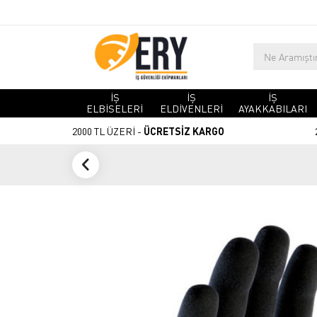
İŞ
İŞ
İŞ
ELBİSELERİ
ELDİVENLERİ
AYAKKABILARI
2000 TL ÜZERİ -
ÜCRETSİZ KARGO