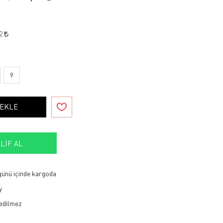
82
9
 EKLE
LIF AL
 günü içinde kargoda
y