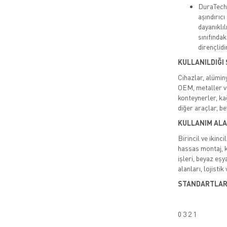
DuraTech®
aşındırıc
dayanıklı
sınıfındak
dirençlidir
KULLANILDIĞI
Cihazlar, alümin
OEM, metaller ve
konteynerler, ka
diğer araçlar, b
KULLANIM ALA
Birincil ve ikinc
hassas montaj, k
işleri, beyaz eşy
alanları, lojisti
STANDARTLA
0 3 2 1