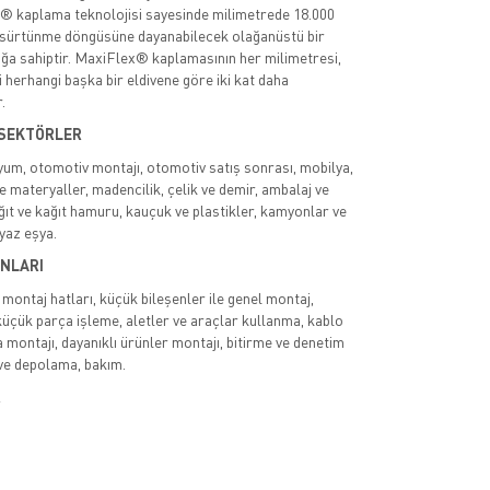
 kaplama teknolojisi sayesinde milimetrede 18.000
ı sürtünme döngüsüne dayanabilecek olağanüstü bir
lığa sahiptir. MaxiFlex® kaplamasının her milimetresi,
i herhangi başka bir eldivene göre iki kat daha
.
 SEKTÖRLER
yum, otomotiv montajı, otomotiv satış sonrası, mobilya,
 materyaller, madencilik, çelik ve demir, ambalaj ve
ğıt ve kağıt hamuru, kauçuk ve plastikler, kamyonlar ve
eyaz eşya.
NLARI
il montaj hatları, küçük bileşenler ile genel montaj,
üçük parça işleme, aletler ve araçlar kullanma, kablo
a montajı, dayanıklı ürünler montajı, bitirme ve denetim
k ve depolama, bakım.
R