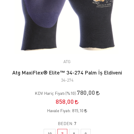
ATG
Atg MaxiFlex® Elite™ 34-274 Palm İş Eldiveni
34-274
780,00
KDV Hariç Fiyatı (
%10
):
858,00
Havale Fiyatı:
815,10
BEDEN:
7
10
7
8
9