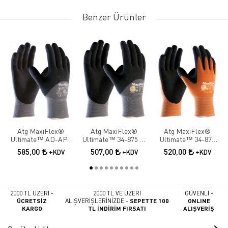
Benzer Ürünler
Atg MaxiFlex®
Atg MaxiFlex®
Atg MaxiFlex®
Ultimate™ AD-APT
Ultimate™ 34-875 ¾
Ultimate™ 34-878
42-875 ¾ Dipped İş
Dipped İş Eldiveni
Palm İş Eldiveni
585,00
507,00
520,00
+KDV
+KDV
+KDV
Eldiveni
2000 TL ÜZERİ -
2000 TL VE ÜZERİ
GÜVENLİ -
ÜCRETSİZ
ALIŞVERİŞLERİNİZDE -
SEPETTE 100
ONLINE
KARGO
TL İNDİRİM FIRSATI
ALIŞVERİŞ