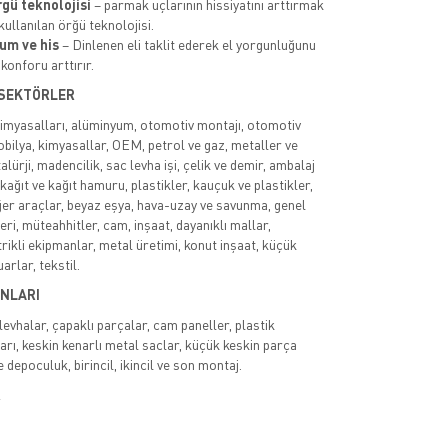
rgü teknolojisi
– parmak uçlarının hissiyatını arttırmak
kullanılan örğü teknolojisi.
yum ve his
– Dinlenen eli taklit ederek el yorgunluğunu
 konforu arttırır.
 SEKTÖRLER
kimyasalları, alüminyum, otomotiv montajı, otomotiv
obilya, kimyasallar, OEM, petrol ve gaz, metaller ve
lürji, madencilik, sac levha işi, çelik ve demir, ambalaj
kağıt ve kağıt hamuru, plastikler, kauçuk ve plastikler,
er araçlar, beyaz eşya, hava-uzay ve savunma, genel
ri, müteahhitler, cam, inşaat, dayanıklı mallar,
rikli ekipmanlar, metal üretimi, konut inşaat, küçük
arlar, tekstil.
NLARI
evhalar, çapaklı parçalar, cam paneller, plastik
arı, keskin kenarlı metal saclar, küçük keskin parça
e depoculuk, birincil, ikincil ve son montaj.
R