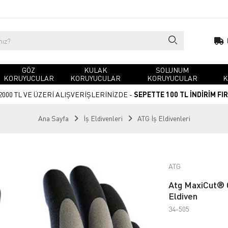
GÖZ
KULAK
SOLUNUM
KORUYUCULAR
KORUYUCULAR
KORUYUCULAR
K
2000 TL VE ÜZERİ ALIŞVERİŞLERİNİZDE -
SEPETTE 100 TL İNDİRİM FI
Ana Sayfa
İş Eldivenleri
ATG İş Eldivenleri
ATG
Atg MaxiCut® O
Eldiven
34-505