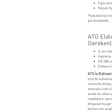
Toplu alı
Yüksek fi
Piyasada bazı mo
görülmektedir
ATG Eldi
Gerekenl
İş türü (k
Kaplama t
EN 388 se
Eldiven in
ATG İş Eldivenl
işlerde kullanıla
otomotiv, kimya,
amacıyla özel ol
esnek ve rahat o
maddelere, aşındı
ihtiyaçlarına gö
konforu bir arada