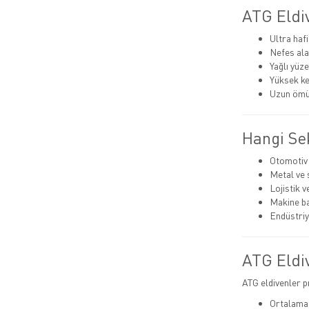
ATG Eldiv
Ultra haf
Nefes ala
Yağlı yüz
Yüksek ke
Uzun ömür
Hangi Sek
Otomotiv 
Metal ve 
Lojistik 
Makine b
Endüstriy
ATG Eldiv
ATG eldivenler 
Ortalama 