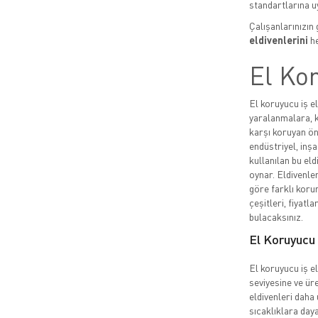
standartlarına uy
Çalışanlarınızın 
eldivenlerini
he
El Kor
El koruyucu iş el
yaralanmalara, k
karşı koruyan ön
endüstriyel, inşa
kullanılan bu eld
oynar. Eldivenler
göre farklı korum
çeşitleri, fiyatla
bulacaksınız.
El Koruyucu İ
El koruyucu iş el
seviyesine ve üre
eldivenleri daha 
sıcaklıklara daya