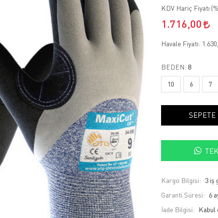
KDV Hariç Fiyatı (
%
1.716,00
Havale Fiyatı:
1.630
BEDEN:
8
10
6
7
SEPETE
TEK
Kargo Bilgisi:
3 iş
Garanti Süresi:
6 a
İade Bilgisi: