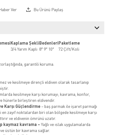
Haber Ver
Bu Ürünü Paylaş
emesi
Kaplama Şekli
Bedenleri
Paketleme
3/4 Yarım Kaplı
8″ 9″ 10″
72 Çift/Koli
zorlaştığında, garantili koruma.
rmez ve kesilmeye dirençli eldiven olarak tasarlanıp
iştir.
amlarda kesilmeye karşı korumayı; kavrama, konfor,
e hünerle birleştiren eldivendir.
ye Karşı Güçlendirme
– baş parmak ile işaret parmağı
i en zayıf noktalardan biri olan bölgede kesilmeye karşı
ttırır ve eldivenin ömrünü uzatır.
up kaymaz kavrama –
Yağlı ve ıslak uygulamalarda
 ve üstün bir kavrama sağlar.