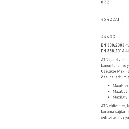
0 3 2 1
4 5 4 2 CAT II
4 4 4 3 C
EN 388:2003
45
EN 388:2016
44
ATG iş eldivenler
konumlanan ve yü
Özellikle MaxiFl
özel geliştirilmiş
MaxiFlex 
MaxiCut →
MaxiDry →
ATG eldivenler, 
koruma sağlar. 
sektörlerinde yay