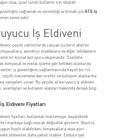
gun olup, uzun süreli kullanım için idealdir.
güvenliğini sağlamak ve verimliliği artırmak için
ATG iş
men temin edin!
uyucu İş Eldiveni
diveni, çeşitli sektörlerde çalışan işçilerin ellerini
imyasallara, aşındırıcı maddelere ve diğer tehlikelere
emli bir kişisel koruyucu ekipmandır. Özellikle
at, kimyasal ve metal işleme gibi tehlikeli alanlarda
ivenler, iş güvenliğinin sağlanmasında hayati bir rol
, çeşitli malzemelerden üretilir ve kullanım alanlarına
a seviyeleri sunar. Bu yazıda, el koruyucu iş eldiveni
rı, avantajları ve kullanım alanları hakkında detaylı bilgi
ş Eldiveni Fiyatları
diveni fiyatları, kullanılan malzemeye, dayanıklılık
tici markaya bağlı olarak değişiklik gösterir. Basit iş
uygun fiyatlı olabilirken, kimyasallara veya aşırı
nıklı eldivenler daha pahalı olabilir. Endüstriyel