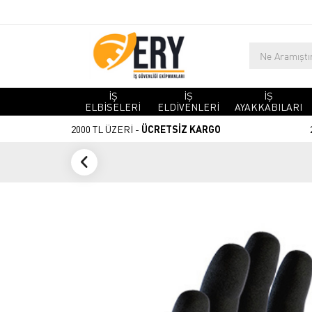
İŞ
İŞ
İŞ
ELBİSELERİ
ELDİVENLERİ
AYAKKABILARI
2000 TL ÜZERİ -
ÜCRETSİZ KARGO