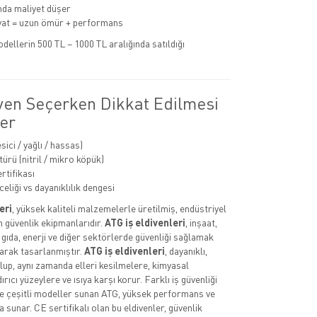
mda maliyet düşer
yat = uzun ömür + performans
dellerin 500 TL – 1000 TL aralığında satıldığı
ven Seçerken Dikkat Edilmesi
er
esici / yağlı / hassas)
ürü (nitril / mikro köpük)
rtifikası
celiği vs dayanıklılık dengesi
eri
, yüksek kaliteli malzemelerle üretilmiş, endüstriyel
n güvenlik ekipmanlarıdır.
ATG iş eldivenleri
, inşaat,
 gıda, enerji ve diğer sektörlerde güvenliği sağlamak
arak tasarlanmıştır.
ATG iş eldivenleri
, dayanıklı,
lup, aynı zamanda elleri kesilmelere, kimyasal
rıcı yüzeylere ve ısıya karşı korur. Farklı iş güvenliği
re çeşitli modeller sunan ATG, yüksek performans ve
 sunar. CE sertifikalı olan bu eldivenler, güvenlik