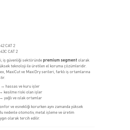
42 CAT 2
43C CAT 2
i, iş güvenliği sektöründe
premium segment
olarak
ksek teknoloji ile üretilen el koruma çözümleridir.
ex, MaxiCut ve MaxiDry serileri, farklı iş ortamlarına
tir.
→ hassas ve kuru işler
 kesilme riski olan işler
 yağlı ve ıslak ortamlar
konfor ve esnekliği korurken aynı zamanda yüksek
Bu nedenle otomotiv, metal işleme ve üretim
gın olarak tercih edilir.