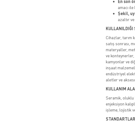
En son ö
amacı ile 
Şekil, u
azaltır ve
KULLANILDIĞI
Cihazlar, tarım 
satış sonrası, m
materyaller, meta
ve konteynerler, 
kamyonlar ve diğ
inşaat malzemele
endüstriyel elekt
aletler ve aksesu
KULLANIM ALA
Seramik, oluklu l
enjeksiyon kalıpl
işleme, lojistik v
STANDARTLA