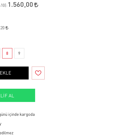
1.560,00
10
):
,20
8
9
 EKLE
LIF AL
 günü içinde kargoda
y