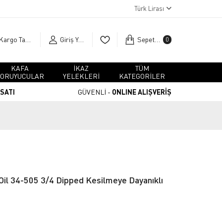
Türk Lirası
Kargo Takip
Giriş Yap
Sepetim
0
KAFA
İKAZ
TÜM
ORUYUCULAR
YELEKLERİ
KATEGORİLER
RSATI
GÜVENLİ -
ONLINE ALIŞVERİŞ
il 34-505 3/4 Dipped Kesilmeye Dayanıklı