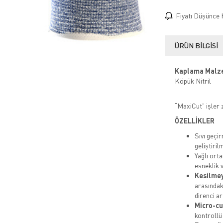
Fiyatı Düşünce 
ÜRÜN BILGISI
Kaplama Malz
Köpük Nitril
“MaxiCut” işler 
ÖZELLİKLER
Sıvı geçi
geliştirilm
Yağlı ort
esneklik v
Kesilme
arasındak
direnci ar
Micro-c
kontrollü