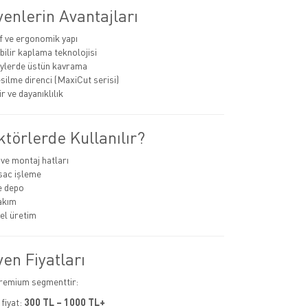
enlerin Avantajları
if ve ergonomik yapı
bilir kaplama teknolojisi
eylerde üstün kavrama
silme direnci (MaxiCut serisi)
 ve dayanıklılık
törlerde Kullanılır?
ve montaj hatları
sac işleme
ve depo
akım
el üretim
en Fiyatları
premium segmenttir:
fiyat:
300 TL – 1000 TL+