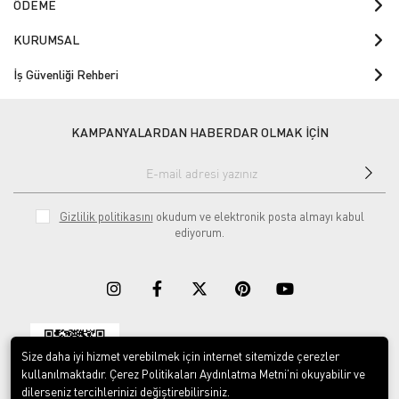
ÖDEME
KURUMSAL
İş Güvenliği Rehberi
KAMPANYALARDAN HABERDAR OLMAK İÇİN
Gizlilik politikasını
okudum ve elektronik posta almayı kabul
ediyorum.
Size daha iyi hizmet verebilmek için internet sitemizde çerezler
Download on the
Download on
App Store
Google play
kullanılmaktadır. Çerez Politikaları Aydınlatma Metni’ni okuyabilir ve
dilerseniz tercihlerinizi değiştirebilirsiniz.