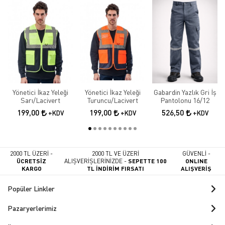
Yönetici İkaz Yeleği
Yönetici İkaz Yeleği
Gabardin Yazlık Gri İş
Sarı/Lacivert
Turuncu/Lacivert
Pantolonu 16/12
199,00
199,00
526,50
+KDV
+KDV
+KDV
2000 TL ÜZERİ -
2000 TL VE ÜZERİ
GÜVENLİ -
ÜCRETSİZ
ALIŞVERİŞLERİNİZDE -
SEPETTE 100
ONLINE
KARGO
TL İNDİRİM FIRSATI
ALIŞVERİŞ
Popüler Linkler
Pazaryerlerimiz