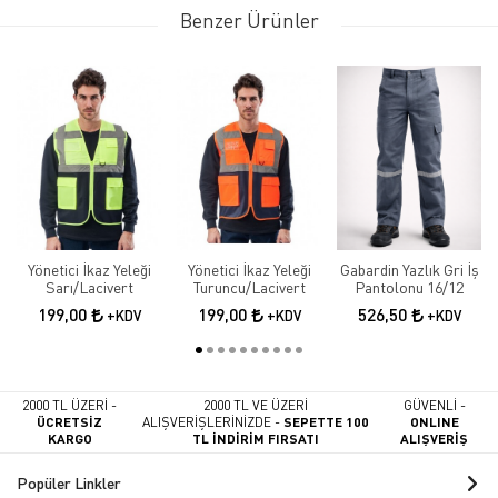
Benzer Ürünler
Yönetici İkaz Yeleği
Yönetici İkaz Yeleği
Gabardin Yazlık Gri İş
Sarı/Lacivert
Turuncu/Lacivert
Pantolonu 16/12
199,00
199,00
526,50
+KDV
+KDV
+KDV
2000 TL ÜZERİ -
2000 TL VE ÜZERİ
GÜVENLİ -
ÜCRETSİZ
ALIŞVERİŞLERİNİZDE -
SEPETTE 100
ONLINE
KARGO
TL İNDİRİM FIRSATI
ALIŞVERİŞ
Popüler Linkler