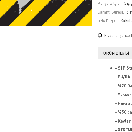
Kargo Bilgisi:
3 iş
Garanti Süresi:
6 a
İade Bilgisi:
Fiyatı Düşünce 
ÜRÜN BILGISI
- S1P St
- PU/KAU
- %20 Da
- Yüksek
- Hava al
- %50 da
- Kevlar
- XTREME