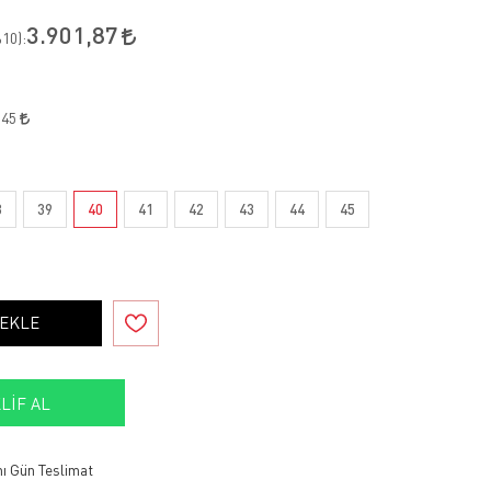
3.901,87
10
):
,45
8
39
40
41
42
43
44
45
 EKLE
LIF AL
ı Gün Teslimat