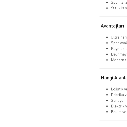
Spor tarz
Yazlık iş 
Avantajları
Ultra hafi
Spor aya
Kaymaz ta
Delinmeye
Modern t
Hangi Alanla
Lojistik 
Fabrika v
Şantiye
Elektrik v
Bakım ve 