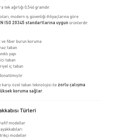
a tek ağırlığı 0,546 gramdır.
ıları, modern iş güvenliği ihtiyaçlarına göre
N ISO 20345 standartlarına uygun
ürünlerdir.
ve fiber burun koruma
az taban
nıklı yapı
ci taban
riyel iç taban
donatılmıştır.
 karşı özel taban teknolojisi ile
zorlu çalışma
yüksek koruma sağlar
.
kkabısı Türleri
hafif modeller
 ayakkabıları
rikçi modeller