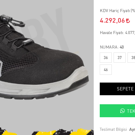
KDV Hariç Fiyatı (
%
4.292,06
Havale Fiyatı:
4.077
NUMARA:
40
36
37
3
46
SEPETE
TEK
Teslimat Bilgisi
Ayn