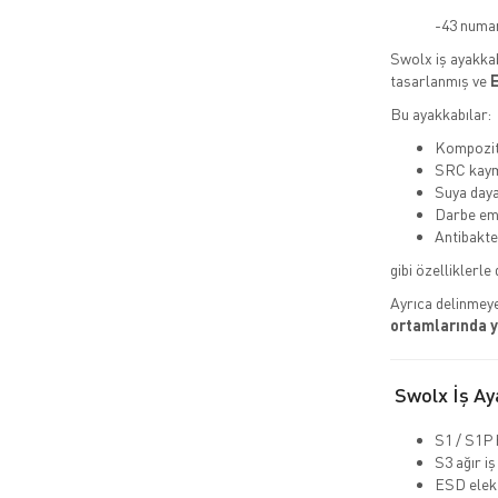
-43 numar
Swolx iş ayakkab
tasarlanmış ve
E
Bu ayakkabılar:
Kompozit 
SRC kaym
Suya daya
Darbe emi
Antibakte
gibi özelliklerle 
Ayrıca delinmeye
ortamlarında 
Swolx İş Aya
S1 / S1P 
S3 ağır iş
ESD elekt