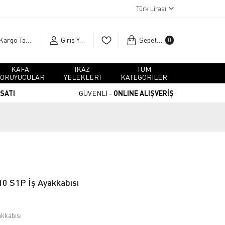
Türk Lirası
Kargo Takip
Giriş Yap
Sepetim
0
KAFA
İKAZ
TÜM
ORUYUCULAR
YELEKLERİ
KATEGORİLER
RSATI
GÜVENLİ -
ONLINE ALIŞVERİŞ
0 S1P İş Ayakkabısı
akkabısı