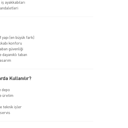
 iş ayakkabıları
sandaletleri
f yapı (en büyük fark)
kkabı konforu
ban güvenliği
 dayanıklı taban
asarım
rda Kullanılır?
ve depo
e üretim
e teknik işler
servis