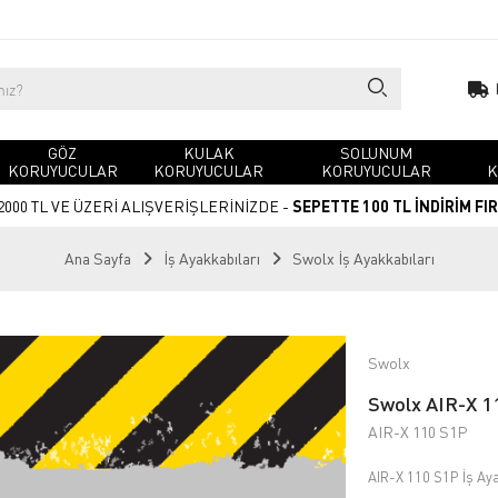
GÖZ
KULAK
SOLUNUM
KORUYUCULAR
KORUYUCULAR
KORUYUCULAR
K
2000 TL VE ÜZERİ ALIŞVERİŞLERİNİZDE -
SEPETTE 100 TL İNDİRİM FI
Ana Sayfa
İş Ayakkabıları
Swolx İş Ayakkabıları
Swolx
Swolx AIR-X 11
AIR-X 110 S1P
AIR-X 110 S1P İş Ay