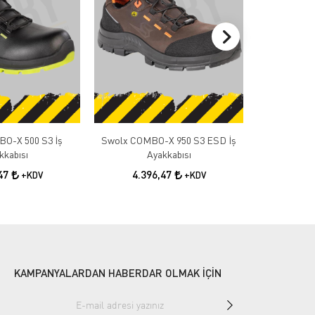
O-X 500 S3 İş
Swolx COMBO-X 950 S3 ESD İş
Swolx TRIGO
kkabısı
Ayakkabısı
3.4
,47
4.396,47
+KDV
+KDV
KAMPANYALARDAN HABERDAR OLMAK İÇİN