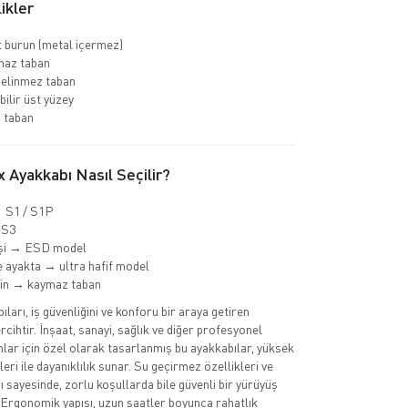
ikler
 burun (metal içermez)
az taban
delinmez taban
bilir üst yüzey
 taban
 Ayakkabı Nasıl Seçilir?
→ S1 / S1P
 S3
işi → ESD model
 ayakta → ultra hafif model
min → kaymaz taban
ları, iş güvenliğini ve konforu bir araya getiren
cihtir. İnşaat, sanayi, sağlık ve diğer profesyonel
nlar için özel olarak tasarlanmış bu ayakkabılar, yüksek
eri ile dayanıklılık sunar. Su geçirmez özellikleri ve
 sayesinde, zorlu koşullarda bile güvenli bir yürüyüş
 Ergonomik yapısı, uzun saatler boyunca rahatlık