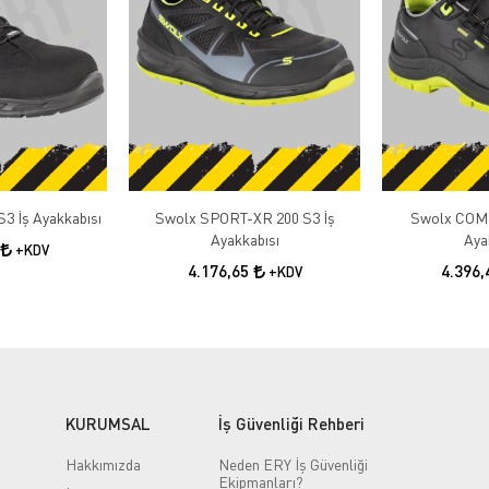
3 İş Ayakkabısı
Swolx SPORT-XR 200 S3 İş
Swolx COMB
Ayakkabısı
Aya
+KDV
4.176,65
4.396
+KDV
KURUMSAL
İş Güvenliği Rehberi
Hakkımızda
Neden ERY İş Güvenliği
Ekipmanları?