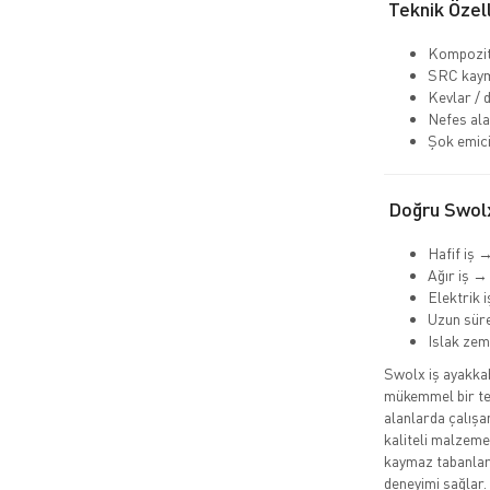
Teknik Özell
Kompozit
SRC kaym
Kevlar / 
Nefes ala
Şok emici
Doğru Swolx
Hafif iş 
Ağır iş →
Elektrik 
Uzun süre
Islak ze
Swolx iş ayakkabı
mükemmel bir ter
alanlarda çalışa
kaliteli malzemel
kaymaz tabanları
deneyimi sağlar.