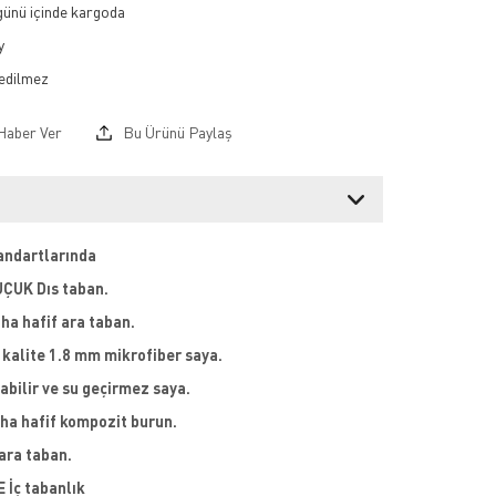
 günü içinde kargoda
y
Haber Ver
Bu Ürünü Paylaş
andartlarında
ÇUK Dıs taban.
ha hafif ara taban.
 kalite 1.8 mm mikrofiber saya.
abilir ve su geçirmez saya.
ha hafif kompozit burun.
 ara taban.
 İç tabanlık