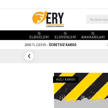
İŞ
İŞ
İŞ
ELBİSELERİ
ELDİVENLERİ
AYAKKABILARI
2000 TL ÜZERİ -
ÜCRETSİZ KARGO
HIZLI KARGO