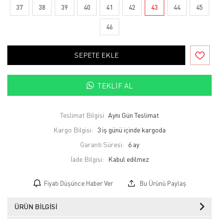
37
38
39
40
41
42
43
44
45
46
SEPETE EKLE
TEKLIF AL
Teslimat Bilgisi
Aynı Gün Teslimat
Kargo Bilgisi:
3 iş günü içinde kargoda
Garanti Süresi:
6 ay
İade Bilgisi:
Fiyatı Düşünce Haber Ver
Bu Ürünü Paylaş
ÜRÜN BILGISI