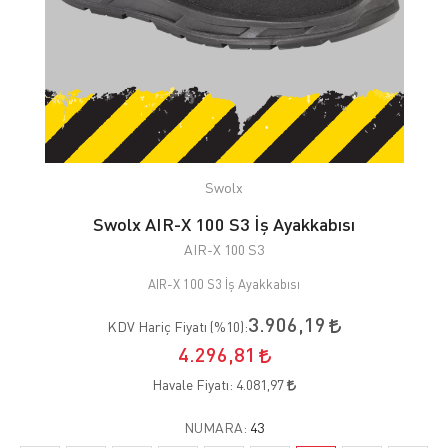
Swolx
Swolx AIR-X 100 S3 İş Ayakkabısı
AIR-X 100 S3
AIR-X 100 S3 İş Ayakkabısı
3.906,19
KDV Hariç Fiyatı (
%10
):
4.296,81
Havale Fiyatı:
4.081,97
NUMARA:
43