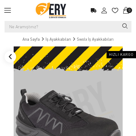
0
Ana Sayfa
İş Ayakkabıları
Swolx İş Ayakkabıları
HIZLI KARGO