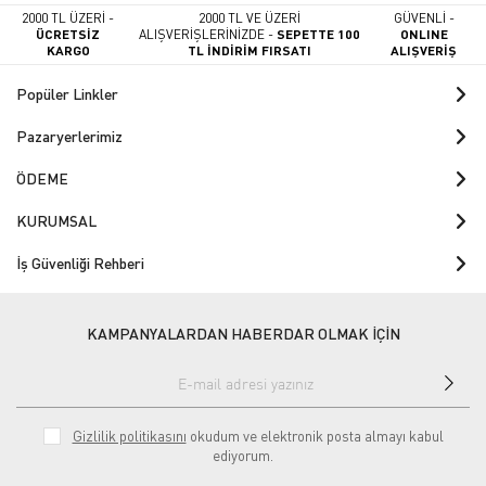
2000 TL ÜZERİ -
2000 TL VE ÜZERİ
GÜVENLİ -
ÜCRETSİZ
ALIŞVERİŞLERİNİZDE -
SEPETTE 100
ONLINE
KARGO
TL İNDİRİM FIRSATI
ALIŞVERİŞ
Popüler Linkler
Pazaryerlerimiz
ÖDEME
KURUMSAL
İş Güvenliği Rehberi
KAMPANYALARDAN HABERDAR OLMAK İÇİN
Gizlilik politikasını
okudum ve elektronik posta almayı kabul
ediyorum.