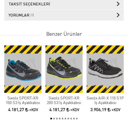
TAKSIT SEÇENEKLERI
YORUMLAR
(0)
Benzer Ürünler
Swolx SPORT-XR
Swolx SPORT-XR
Swolx AIR-X 110 S1P
100 S3 İş Ayakkabısı
200 S3 İş Ayakkabısı
İş Ayakkabısı
4.181,27
4.181,27
3.906,19
+KDV
+KDV
+KDV