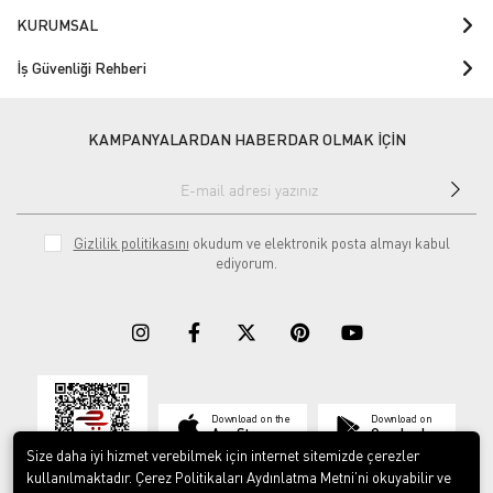
KURUMSAL
İş Güvenliği Rehberi
KAMPANYALARDAN HABERDAR OLMAK İÇİN
Gizlilik politikasını
okudum ve elektronik posta almayı kabul
ediyorum.
Download on the
Download on
App Store
Google play
Size daha iyi hizmet verebilmek için internet sitemizde çerezler
kullanılmaktadır. Çerez Politikaları Aydınlatma Metni’ni okuyabilir ve