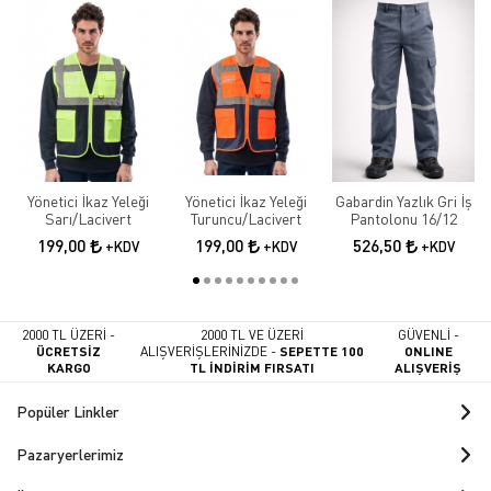
Yönetici İkaz Yeleği
Yönetici İkaz Yeleği
Gabardin Yazlık Gri İş
Sarı/Lacivert
Turuncu/Lacivert
Pantolonu 16/12
199,00
199,00
526,50
+KDV
+KDV
+KDV
2000 TL ÜZERİ -
2000 TL VE ÜZERİ
GÜVENLİ -
ÜCRETSİZ
ALIŞVERİŞLERİNİZDE -
SEPETTE 100
ONLINE
KARGO
TL İNDİRİM FIRSATI
ALIŞVERİŞ
Popüler Linkler
Pazaryerlerimiz