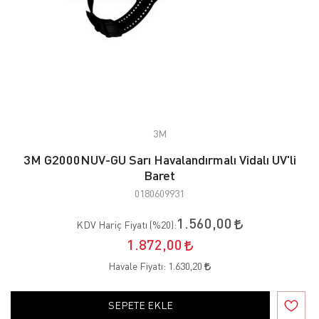
3M
3M G2000NUV-GU Sarı Havalandırmalı Vidalı UV'li
Baret
0180609931
1.560,00
KDV Hariç Fiyatı (
%20
):
1.872,00
Havale Fiyatı:
1.630,20
SEPETE EKLE