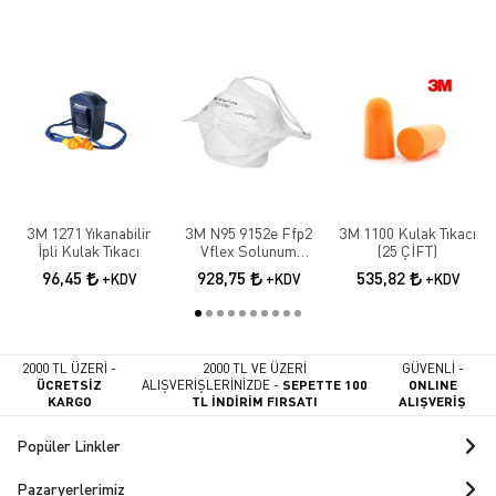
3M 1271 Yıkanabilir
3M N95 9152e Ffp2
3M 1100 Kulak Tıkacı
İpli Kulak Tıkacı
Vflex Solunum
(25 ÇİFT)
Maskesi 10 Adet
96,45
928,75
535,82
+KDV
+KDV
+KDV
2000 TL ÜZERİ -
2000 TL VE ÜZERİ
GÜVENLİ -
ÜCRETSİZ
ALIŞVERİŞLERİNİZDE -
SEPETTE 100
ONLINE
KARGO
TL İNDİRİM FIRSATI
ALIŞVERİŞ
Popüler Linkler
Pazaryerlerimiz