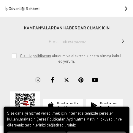
İş Güvenliği Rehberi
KAMPANYALARDAN HABERDAR OLMAK İÇİN
Gizlilik politikasını
okudum ve elektronik posta almayı kabul
ediyorum.
Download on the
Download on
App Store
Google play
Size daha iyi hizmet verebilmek için internet sitemizde çerezler
kullanılmaktadır. Çerez Politikaları Aydınlatma Metni’ni okuyabilir ve
dilerseniz tercihlerinizi değiştirebilirsiniz.
© 2023
ERY İş Güvenliği Ekipmanları
. Tüm hakları saklıdır.