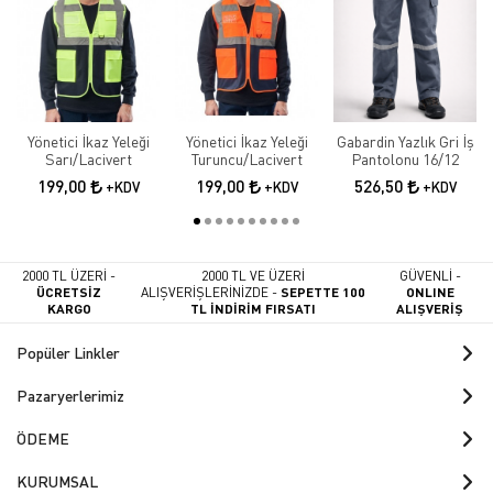
Yönetici İkaz Yeleği
Yönetici İkaz Yeleği
Gabardin Yazlık Gri İş
Sarı/Lacivert
Turuncu/Lacivert
Pantolonu 16/12
199,00
199,00
526,50
+KDV
+KDV
+KDV
2000 TL ÜZERİ -
2000 TL VE ÜZERİ
GÜVENLİ -
ÜCRETSİZ
ALIŞVERİŞLERİNİZDE -
SEPETTE 100
ONLINE
KARGO
TL İNDİRİM FIRSATI
ALIŞVERİŞ
Popüler Linkler
Pazaryerlerimiz
ÖDEME
KURUMSAL