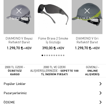
TÜKENDİ
TÜKENDİ
DIAMOND V Beyaz
Füme Brava 2 Smoke
DIAMOND V Gri
Reflektif Baret
İş Gözlüğü
Reflektif Baret
1.298,70
390,00
1.298,70
+KDV
+KDV
+KDV
2000 TL ÜZERİ -
2000 TL VE ÜZERİ
GÜVENLİ -
ÜCRETSİZ
ALIŞVERİŞLERİNİZDE -
SEPETTE 100
ONLINE
KARGO
TL İNDİRİM FIRSATI
ALIŞVERİŞ
Popüler Linkler
Pazaryerlerimiz
ÖDEME