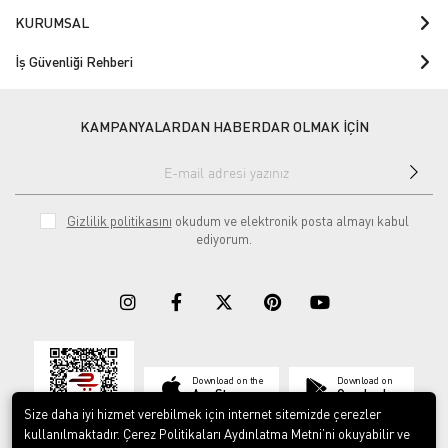
KURUMSAL
İş Güvenliği Rehberi
KAMPANYALARDAN HABERDAR OLMAK İÇİN
Gizlilik politikasını
okudum ve elektronik posta almayı kabul
ediyorum.
Download on the
Download on
App Store
Google play
Size daha iyi hizmet verebilmek için internet sitemizde çerezler
kullanılmaktadır. Çerez Politikaları Aydınlatma Metni’ni okuyabilir ve