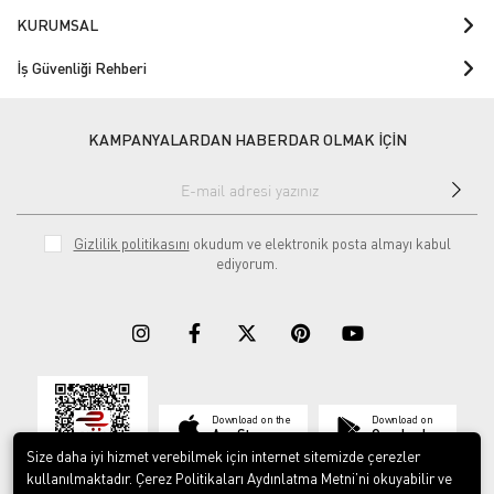
KURUMSAL
İş Güvenliği Rehberi
KAMPANYALARDAN HABERDAR OLMAK İÇİN
Gizlilik politikasını
okudum ve elektronik posta almayı kabul
ediyorum.
Download on the
Download on
App Store
Google play
Size daha iyi hizmet verebilmek için internet sitemizde çerezler
kullanılmaktadır. Çerez Politikaları Aydınlatma Metni’ni okuyabilir ve