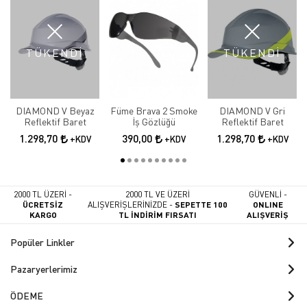
TÜKENDİ
TÜKENDİ
DIAMOND V Beyaz
Füme Brava 2 Smoke
DIAMOND V Gri
Reflektif Baret
İş Gözlüğü
Reflektif Baret
1.298,70
390,00
1.298,70
+KDV
+KDV
+KDV
2000 TL ÜZERİ -
2000 TL VE ÜZERİ
GÜVENLİ -
ÜCRETSİZ
ALIŞVERİŞLERİNİZDE -
SEPETTE 100
ONLINE
KARGO
TL İNDİRİM FIRSATI
ALIŞVERİŞ
Popüler Linkler
Pazaryerlerimiz
ÖDEME