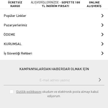
ÜCRETSİZ
ALIŞVERİŞLERİNİZDE -
SEPETTE 100
ONLINE
KARGO
TL İNDİRİM FIRSATI
ALIŞVERİŞ
Popüler Linkler
Pazaryerlerimiz
ÖDEME
KURUMSAL
İş Güvenliği Rehberi
KAMPANYALARDAN HABERDAR OLMAK İÇİN
Gizlilik politikasını
okudum ve elektronik posta almayı kabul
ediyorum.