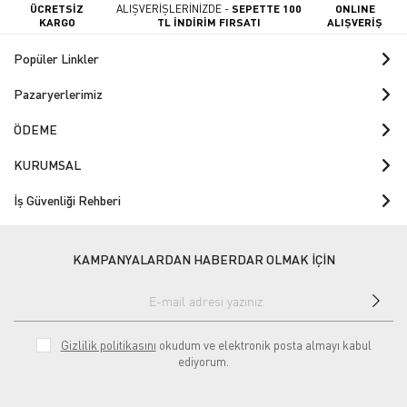
ÜCRETSİZ
ALIŞVERİŞLERİNİZDE -
SEPETTE 100
ONLINE
KARGO
TL İNDİRİM FIRSATI
ALIŞVERİŞ
Popüler Linkler
Pazaryerlerimiz
ÖDEME
KURUMSAL
İş Güvenliği Rehberi
KAMPANYALARDAN HABERDAR OLMAK İÇİN
Gizlilik politikasını
okudum ve elektronik posta almayı kabul
ediyorum.