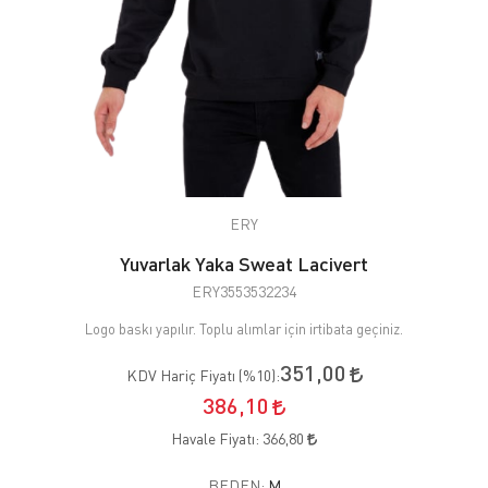
ERY
Yuvarlak Yaka Sweat Lacivert
ERY3553532234
Logo baskı yapılır. Toplu alımlar için irtibata geçiniz.
351,00
KDV Hariç Fiyatı (
%10
):
386,10
Havale Fiyatı:
366,80
BEDEN:
M