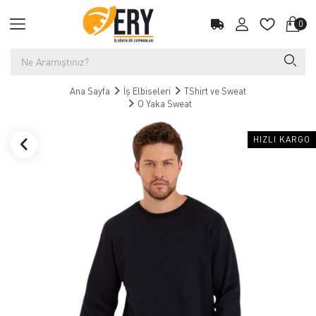
0
Ana Sayfa
İş Elbiseleri
TShirt ve Sweat
O Yaka Sweat
HIZLI KARGO