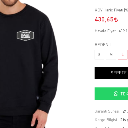
KDV Hariç Fiyatı (
%
430,65
Havale Fiyatı:
409,
BEDEN:
L
S
M
L
SEPETE
TEK
Garanti Süresi:
24 
Kargo Bilgisi:
2 iş