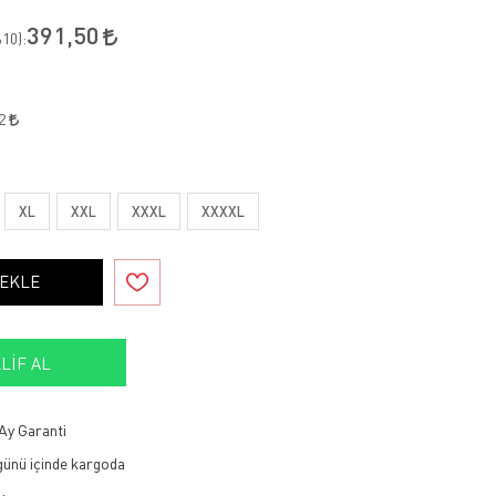
391,50
10
):
12
XL
XXL
XXXL
XXXXL
 EKLE
LIF AL
Ay Garanti
 günü içinde kargoda