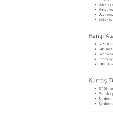
Baskı ve n
Rahat ke
Uzun ömü
Soğuk ha
Hangi Ala
Günlük ku
Kurumsal 
Şantiye v
Promosyo
Etkinlik 
Kumaş Tü
%100 pa
Pamuk + 
Şardonlu (
Şardonsu