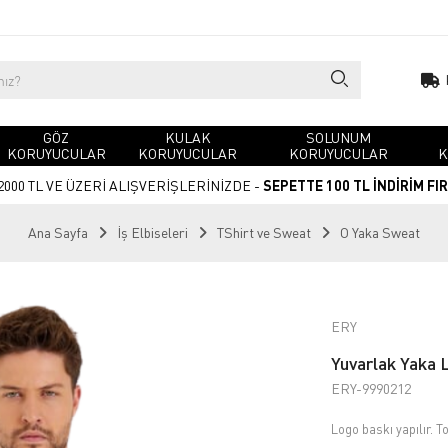
GÖZ
KULAK
SOLUNUM
KORUYUCULAR
KORUYUCULAR
KORUYUCULAR
K
2000 TL VE ÜZERİ ALIŞVERİŞLERİNİZDE -
SEPETTE 100 TL İNDİRİM FI
Ana Sayfa
İş Elbiseleri
TShirt ve Sweat
O Yaka Sweat
ERY
Yuvarlak Yaka 
ERY-9990212
Logo baskı yapılır. To