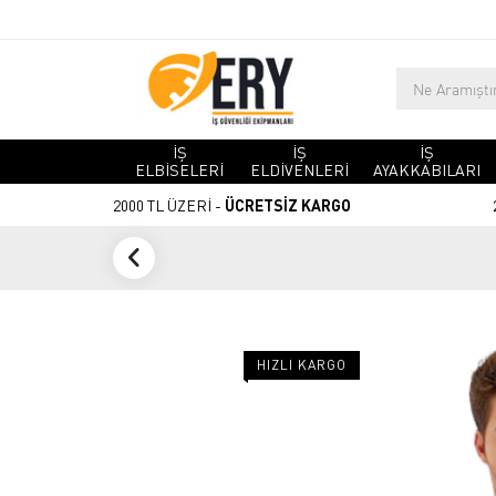
İŞ
İŞ
İŞ
ELBİSELERİ
ELDİVENLERİ
AYAKKABILARI
2000 TL ÜZERİ -
ÜCRETSİZ KARGO
HIZLI KARGO