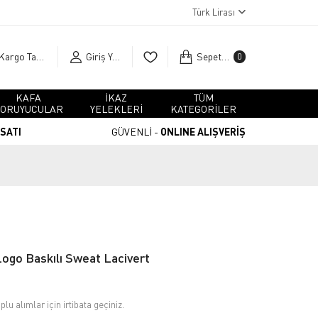
Türk Lirası
Kargo Takip
Giriş Yap
Sepetim
0
KAFA
İKAZ
TÜM
ORUYUCULAR
YELEKLERİ
KATEGORİLER
RSATI
GÜVENLİ -
ONLINE ALIŞVERİŞ
Logo Baskılı Sweat Lacivert
plu alımlar için irtibata geçiniz.