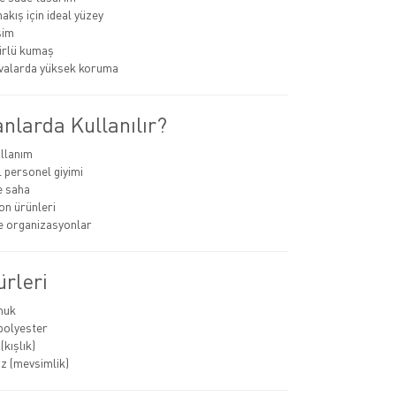
akış için ideal yüzey
sim
rlü kumaş
valarda yüksek koruma
nlarda Kullanılır?
llanım
personel giyimi
e saha
n ürünleri
ve organizasyonlar
rleri
muk
polyester
kışlık)
z (mevsimlik)