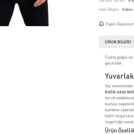
Garanti Süresi:
6 a
İade Bilgisi:
Fiyatı Düşünce 
ÜRÜN BILGISI
Fiyata göğüs ve s
geçerlidir.
Yuvarlak
Yaz mevsiminde ş
kışlık uzun kol
tercih edebilece
kumaşı sayesinde
kombine sade bir
hafif rüzgarlara
özgürlüğü sunar
Ürün Özelli