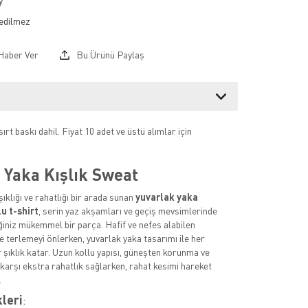
y
Haber Ver
Bu Ürünü Paylaş
ırt baskı dahil. Fiyat 10 adet ve üstü alımlar için
 Yaka Kışlık Sweat
ıklığı ve rahatlığı bir arada sunan
yuvarlak yaka
lu t-shirt
, serin yaz akşamları ve geçiş mevsimlerinde
ğiniz mükemmel bir parça. Hafif ve nefes alabilen
 terlemeyi önlerken, yuvarlak yaka tasarımı ile her
 şıklık katar. Uzun kollu yapısı, güneşten korunma ve
 karşı ekstra rahatlık sağlarken, rahat kesimi hareket
.
kleri
: