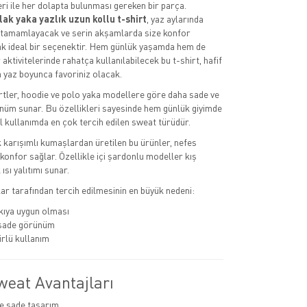
ri ile her dolapta bulunması gereken bir parça.
lak yaka yazlık uzun kollu t-shirt
, yaz aylarında
zı tamamlayacak ve serin akşamlarda size konfor
k ideal bir seçenektir. Hem günlük yaşamda hem de
 aktivitelerinde rahatça kullanılabilecek bu t-shirt, hafif
 yaz boyunca favoriniz olacak.
tler, hoodie ve polo yaka modellere göre daha sade ve
nüm sunar. Bu özellikleri sayesinde hem günlük giyimde
kullanımda en çok tercih edilen sweat türüdür.
karışımlı kumaşlardan üretilen bu ürünler, nefes
le konfor sağlar. Özellikle içi şardonlu modeller kış
ısı yalıtımı sunar.
r tarafından tercih edilmesinin en büyük nedeni:
ıya uygun olması
 sade görünüm
rlü kullanım
weat Avantajları
e sade tasarım