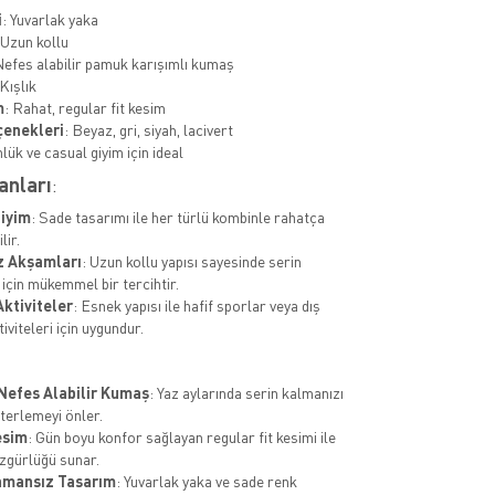
i
: Yuvarlak yaka
 Uzun kollu
Nefes alabilir pamuk karışımlı kumaş
 Kışlık
m
: Rahat, regular fit kesim
çenekleri
: Beyaz, gri, siyah, lacivert
nlük ve casual giyim için ideal
anları
:
iyim
: Sade tasarımı ile her türlü kombinle rahatça
lir.
z Akşamları
: Uzun kollu yapısı sayesinde serin
için mükemmel bir tercihtir.
Aktiviteler
: Esnek yapısı ile hafif sporlar veya dış
viteleri için uygundur.
 Nefes Alabilir Kumaş
: Yaz aylarında serin kalmanızı
 terlemeyi önler.
esim
: Gün boyu konfor sağlayan regular fit kesimi ile
zgürlüğü sunar.
amansız Tasarım
: Yuvarlak yaka ve sade renk