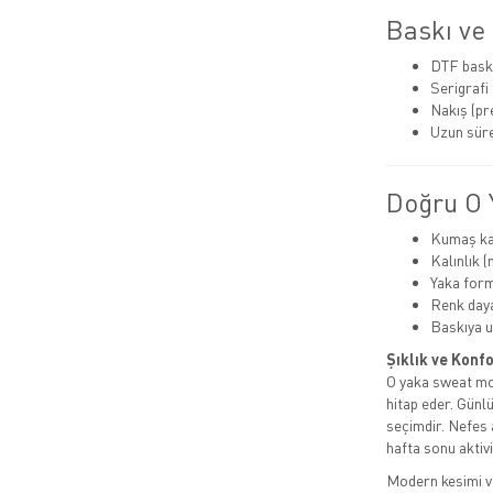
Baskı ve
DTF bask
Serigrafi
Nakış (p
Uzun süre
Doğru O 
Kumaş kal
Kalınlık 
Yaka for
Renk dayan
Baskıya 
Şıklık ve Konf
O yaka sweat mod
hitap eder. Günlü
seçimdir. Nefes 
hafta sonu aktiv
Modern kesimi ve