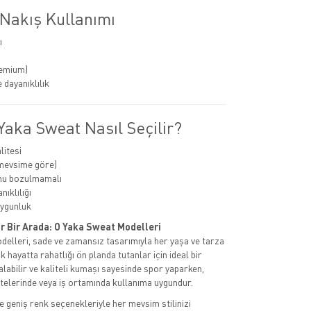
 Nakış Kullanımı
ı
remium)
 dayanıklılık
Yaka Sweat Nasıl Seçilir?
itesi
(mevsime göre)
mu bozulmamalı
ıklılığı
uygunluk
or Bir Arada: O Yaka Sweat Modelleri
elleri, sade ve zamansız tasarımıyla her yaşa ve tarza
k hayatta rahatlığı ön planda tutanlar için ideal bir
alabilir ve kaliteli kumaşı sayesinde spor yaparken,
itelerinde veya iş ortamında kullanıma uygundur.
 geniş renk seçenekleriyle her mevsim stilinizi