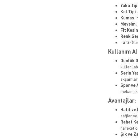
Yaka Tip
Kol Tipi
:
Kumaş
: 
Mevsim
:
Fit Kesi
Renk Se
Tarz
: Gü
Kullanım Al
Günlük G
kullanılabi
Serin Ya
akşamlar 
Spor ve 
mekan akti
Avantajlar
:
Hafif ve
sağlar ve
Rahat K
hareket ö
Şık ve Z