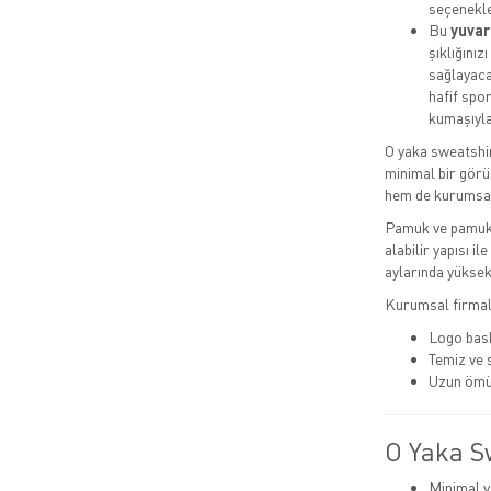
seçenekle
Bu
yuvar
şıklığını
sağlayaca
hafif spor
kumaşıyla
O yaka sweatshir
minimal bir görü
hem de kurumsal 
Pamuk ve pamuk 
alabilir yapısı i
aylarında yüksek 
Kurumsal firmala
Logo bask
Temiz ve
Uzun ömü
O Yaka S
Minimal v