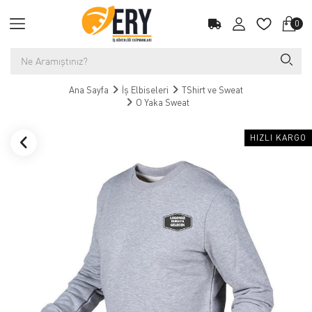
0
Ana Sayfa
İş Elbiseleri
TShirt ve Sweat
O Yaka Sweat
HIZLI KARGO