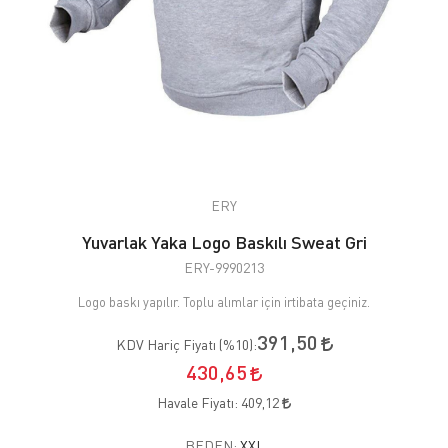
ERY
Yuvarlak Yaka Logo Baskılı Sweat Gri
ERY-9990213
Logo baskı yapılır. Toplu alımlar için irtibata geçiniz.
391,50
KDV Hariç Fiyatı (
%10
):
430,65
Havale Fiyatı:
409,12
BEDEN:
XXL