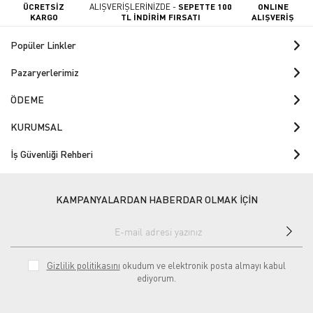
ÜCRETSİZ
ALIŞVERİŞLERİNİZDE -
SEPETTE 100
ONLINE
KARGO
TL İNDİRİM FIRSATI
ALIŞVERİŞ
Popüler Linkler
Pazaryerlerimiz
ÖDEME
KURUMSAL
İş Güvenliği Rehberi
KAMPANYALARDAN HABERDAR OLMAK İÇİN
Gizlilik politikasını
okudum ve elektronik posta almayı kabul
ediyorum.