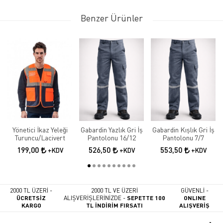
Benzer Ürünler
Yönetici İkaz Yeleği
Gabardin Yazlık Gri İş
Gabardin Kışlık Gri İş
Turuncu/Lacivert
Pantolonu 16/12
Pantolonu 7/7
199,00
526,50
553,50
+KDV
+KDV
+KDV
2000 TL ÜZERİ -
2000 TL VE ÜZERİ
GÜVENLİ -
ÜCRETSİZ
ALIŞVERİŞLERİNİZDE -
SEPETTE 100
ONLINE
KARGO
TL İNDİRİM FIRSATI
ALIŞVERİŞ