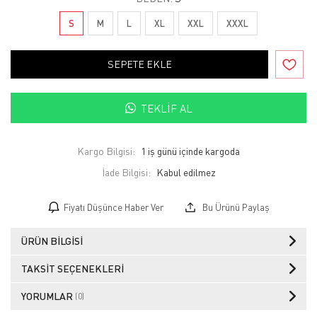
S
M
L
XL
XXL
XXXL
SEPETE EKLE
TEKLIF AL
Kargo Bilgisi:
1 iş günü içinde kargoda
İade Bilgisi:
Fiyatı Düşünce Haber Ver
Bu Ürünü Paylaş
ÜRÜN BILGISI
TAKSIT SEÇENEKLERI
YORUMLAR
(0)