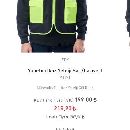
ERY
Yönetici İkaz Yeleği Sarı/Lacivert
SLİY1
Mühendis Tipi İkaz Yeleği Çift Renk
199,00
KDV Hariç Fiyatı (
%10
):
218,90
Havale Fiyatı:
207,96
BEDEN:
S