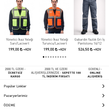
Yönetici İkaz Yeleği
Yönetici İkaz Yeleği
Gabardin Yazlık Gri İş
Sarı/Lacivert
Turuncu/Lacivert
Pantolonu 16/12
199,00
199,00
526,50
+KDV
+KDV
+KDV
2000 TL ÜZERİ -
2000 TL VE ÜZERİ
GÜVENLİ -
ÜCRETSİZ
ALIŞVERİŞLERİNİZDE -
SEPETTE 100
ONLINE
KARGO
TL İNDİRİM FIRSATI
ALIŞVERİŞ
Popüler Linkler
Pazaryerlerimiz
ÖDEME