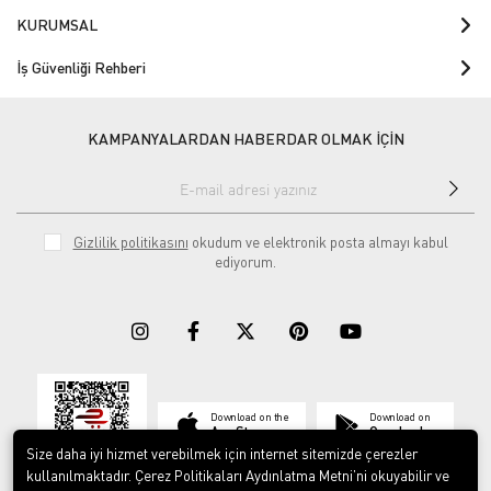
KURUMSAL
İş Güvenliği Rehberi
KAMPANYALARDAN HABERDAR OLMAK İÇİN
Gizlilik politikasını
okudum ve elektronik posta almayı kabul
ediyorum.
Download on the
Download on
App Store
Google play
Size daha iyi hizmet verebilmek için internet sitemizde çerezler
kullanılmaktadır. Çerez Politikaları Aydınlatma Metni’ni okuyabilir ve