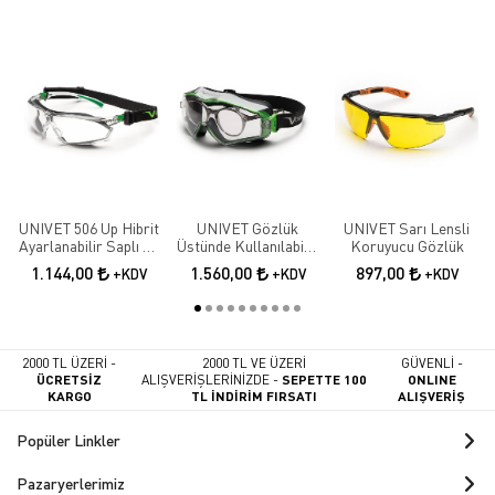
UNIVET 506 Up Hibrit
UNIVET Gözlük
UNIVET Sarı Lensli
Ayarlanabilir Saplı Ve
Üstünde Kullanılabilir
Koruyucu Gözlük
Baş Bantlı Çizilmeye
Kauçuk Içlikli
1.144,00
1.560,00
897,00
+KDV
+KDV
+KDV
Ve Buğu Oluşumuna
Koruyucu Gözlük
Karşı Koruyucu
Gözlük
2000 TL ÜZERİ -
2000 TL VE ÜZERİ
GÜVENLİ -
ÜCRETSİZ
ALIŞVERİŞLERİNİZDE -
SEPETTE 100
ONLINE
KARGO
TL İNDİRİM FIRSATI
ALIŞVERİŞ
Popüler Linkler
Pazaryerlerimiz