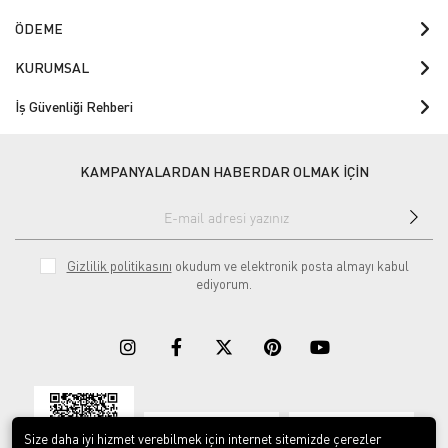
ÖDEME
KURUMSAL
İş Güvenliği Rehberi
KAMPANYALARDAN HABERDAR OLMAK İÇİN
Gizlilik politikasını
okudum ve elektronik posta almayı kabul
ediyorum.
Download on the
Download on
App Store
Google play
Size daha iyi hizmet verebilmek için internet sitemizde çerezler