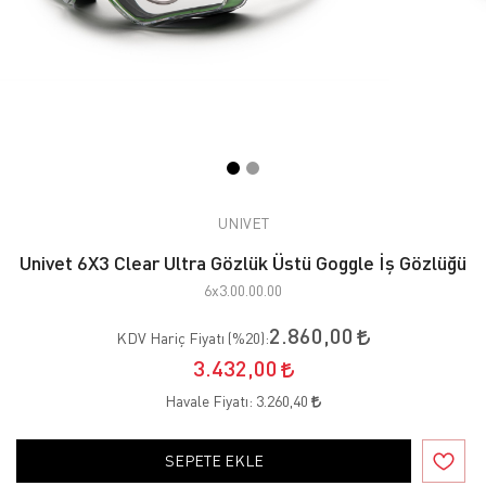
UNIVET
Univet 6X3 Clear Ultra Gözlük Üstü Goggle İş Gözlüğü
6x3.00.00.00
2.860,00
KDV Hariç Fiyatı (
%20
):
3.432,00
Havale Fiyatı:
3.260,40
SEPETE EKLE