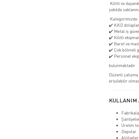
Kilitli ve dayanı
şekilde saklanma
Kategorimizde:
✔️ KKD dolaplar
✔️ Metal iş güven
✔️ Kilitli ekipma
✔️ Baret ve mask
✔️ Çok bölmeli g
✔️ Personel eki
bulunmaktadır.
Düzenli çalışma 
erişilebilir olmas
KULLANIM 
Fabrikal
Şantiyel
Üretim te
Depolar
Atölyele