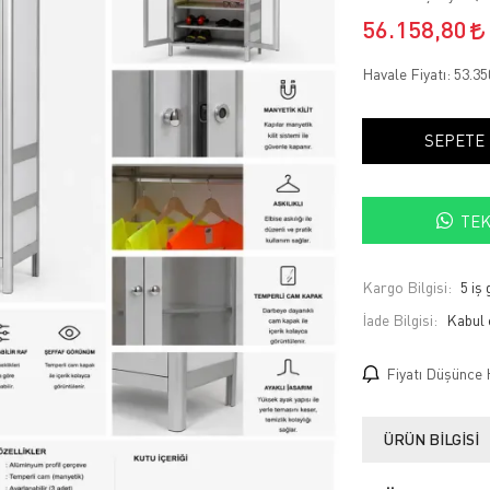
56.158,80
Havale Fiyatı:
53.35
SEPETE
TEK
Kargo Bilgisi:
5 iş
İade Bilgisi:
Fiyatı Düşünce 
ÜRÜN BILGISI