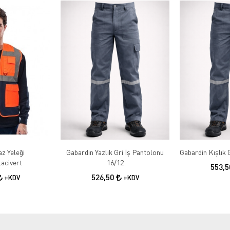
az Yeleği
Gabardin Yazlık Gri İş Pantolonu
acivert
16/12
553,
526,50
+KDV
+KDV