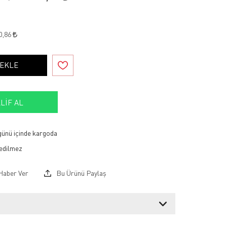
0,86
 EKLE
LIF AL
 günü içinde kargoda
Haber Ver
Bu Ürünü Paylaş