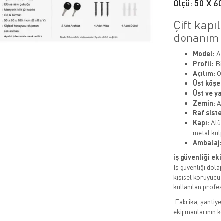
Ölçü: 50 X 6
Çift kapıl
donanım d
Model:
As
Profil:
Bi
Açılım:
Or
Üst köşe
Üst ve y
Zemin:
A
Raf sist
Kapı:
Alüm
metal kul
Ambalaj
iş güvenliği ek
İş güvenliği dola
kişisel koruyucu
kullanılan prof
Fabrika, şantiye,
ekipmanlarının k