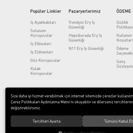
Popüler Linkler
Pazaryerlerimiz
ÖDEME
İş Ayakkabıları
Trendyol Ery İş
Gizlilik
Güvenliği
Politikası
Solunum
Koruyucular
Hepsiburada Ery İş
Kullanım
Güvenliği
Koşulları
İş Elbiseleri
N11 Ery İş Güvenliği
Ödeme
İş Eldivenleri
Seçenekl
Göz Koruyucular
Satış
Sözleşme
Kulak
Koruyucular
Size daha iyi hizmet verebilmek için internet sitemizde çerezler kullanılm
Çerez Politikaları Aydınlatma Metni’ni okuyabilir ve dilerseniz tercihlerini
değiştirebilirsiniz.
Tercihleri Ayarla
Tümünü Kabul Et