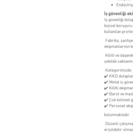
Endüstriy
İş güvenliği ek
İş güvenliği dola
kişisel koruyucu
kullanılan prof
Fabrika, şantiye,
ekipmanlarının k
Kilitli ve dayanı
şekilde saklanma
Kategorimizde:
✔️ KKD dolaplar
✔️ Metal iş güven
✔️ Kilitli ekipma
✔️ Baret ve mask
✔️ Çok bölmeli g
✔️ Personel eki
bulunmaktadır.
Düzenli çalışma 
erişilebilir olmas