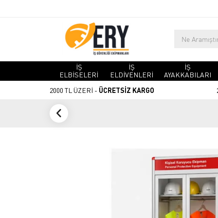
İŞ
İŞ
İŞ
ELBİSELERİ
ELDİVENLERİ
AYAKKABILARI
2000 TL ÜZERİ -
ÜCRETSİZ KARGO