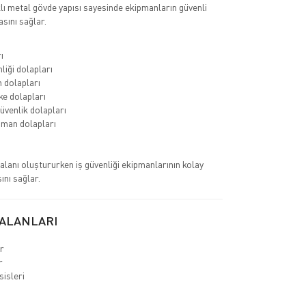
klı metal gövde yapısı sayesinde ekipmanların güvenli
sını sağlar.
ı
liği dolapları
n dolapları
e dolapları
üvenlik dolapları
pman dolapları
alanı oluştururken iş güvenliği ekipmanlarının kolay
ını sağlar.
ALANLARI
ar
er
sisleri
r