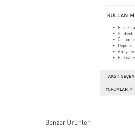
KULLANIM
Fabrikal
Şantiyel
Üretim te
Depolar
Atölyele
Endüstriy
TAKSIT SEÇEN
YORUMLAR
(0)
Benzer Ürünler