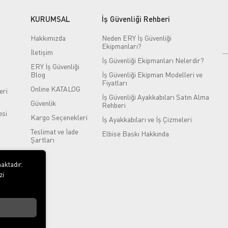
KURUMSAL
İş Güvenliği Rehberi
Hakkımızda
Neden ERY İş Güvenliği
Ekipmanları?
İletişim
İş Güvenliği Ekipmanları Nelerdir?
ERY İş Güvenliği
Blog
İş Güvenliği Ekipman Modelleri ve
Fiyatları
Online KATALOG
eri
İş Güvenliği Ayakkabıları Satın Alma
Güvenlik
Rehberi
si
Kargo Seçenekleri
İş Ayakkabıları ve İş Çizmeleri
Teslimat ve İade
Elbise Baskı Hakkında
Şartları
aktadır.
zi