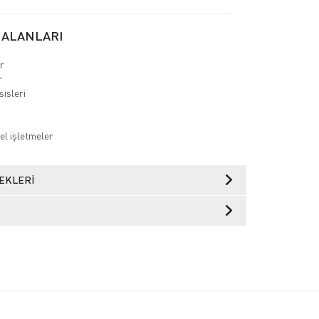
 ALANLARI
ar
er
sisleri
r
el işletmeler
EKLERI