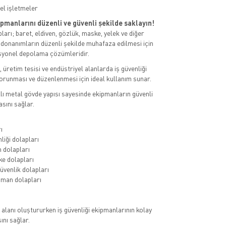
el işletmeler
ipmanlarını düzenli ve güvenli şekilde saklayın!
pları; baret, eldiven, gözlük, maske, yelek ve diğer
 donanımların düzenli şekilde muhafaza edilmesi için
esyonel depolama çözümleridir.
 üretim tesisi ve endüstriyel alanlarda iş güvenliği
orunması ve düzenlenmesi için ideal kullanım sunar.
klı metal gövde yapısı sayesinde ekipmanların güvenli
sını sağlar.
ı
liği dolapları
n dolapları
e dolapları
üvenlik dolapları
pman dolapları
alanı oluştururken iş güvenliği ekipmanlarının kolay
ını sağlar.