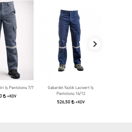
Gabardin Kışlık Gri İş Pantolonu 7/7
Gabardin Yazlık Lacivert İş
Gabardin 
Pantolonu 16/12
50
+KDV
526,50
55
+KDV