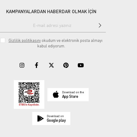
KAMPANYALARDAN HABERDAR OLMAK İÇİN
Gizlilik politikasını
okudum ve elektronik posta almayı
kabul ediyorum.
Download on the
App Store
Download on
Google play