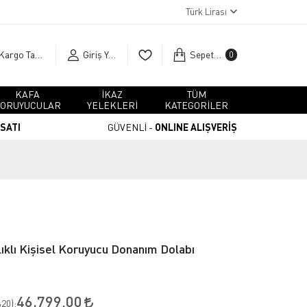
Türk Lirası
Kargo Takip
Giriş Yap
Sepetim
0
KAFA
İKAZ
TÜM
ORUYUCULAR
YELEKLERİ
KATEGORİLER
RSATI
GÜVENLİ -
ONLINE ALIŞVERİŞ
ılıklı Kişisel Koruyucu Donanım Dolabı
46.799,00
20
):