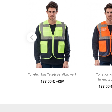
Yönetici İkaz Yeleği Sarı/Lacivert
Yönetici İk
Turuncu/L
199,00
+KDV
199,00