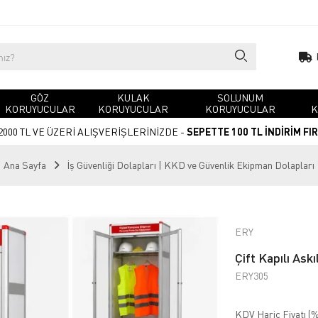
GÖZ
KULAK
SOLUNUM
KORUYUCULAR
KORUYUCULAR
KORUYUCULAR
K
2000 TL VE ÜZERİ ALIŞVERİŞLERİNİZDE -
SEPETTE 100 TL İNDİRİM FI
Ana Sayfa
İş Güvenliği Dolapları | KKD ve Güvenlik Ekipman Dolapları
ERY
Çift Kapılı Ask
ERY305
KDV Hariç Fiyatı (
%