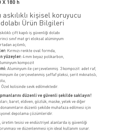
0 X 180 h
ı askılıklı kişisel koruyucu
olabı Ürün Bilgileri
kılıklı çift kapılı
iş güvenliği dolabı
rinci sınıf mat gri eloksal alüminyum
tadan açılımlı,
ler:
Kırmızı renkte oval formda,
an yüzeyler:
4 mm beyaz polikarbon,
luminyum kompozit
emi:
Aluminyum ile çerçevelenmiş 3 kompozit adet raf,
inyum ile çerçevelenmiş şeffaf pleksi, şerit mıknatıslı,
plu,
:
Özel kolisinde sevk edilmektedir.
ipmanlarını düzenli ve güvenli şekilde saklayın!
pları; baret, eldiven, gözlük, maske, yelek ve diğer
 donanımların düzenli şekilde muhafaza edilmesi için
esyonel depolama çözümleridir.
 üretim tesisi ve endüstriyel alanlarda iş güvenliği
orunması ve düzenlenmesi için ideal kullanım sunar.