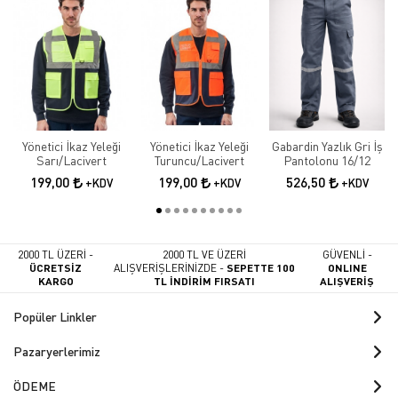
Yönetici İkaz Yeleği
Yönetici İkaz Yeleği
Gabardin Yazlık Gri İş
Sarı/Lacivert
Turuncu/Lacivert
Pantolonu 16/12
199,00
199,00
526,50
+KDV
+KDV
+KDV
2000 TL ÜZERİ -
2000 TL VE ÜZERİ
GÜVENLİ -
ÜCRETSİZ
ALIŞVERİŞLERİNİZDE -
SEPETTE 100
ONLINE
KARGO
TL İNDİRİM FIRSATI
ALIŞVERİŞ
Popüler Linkler
Pazaryerlerimiz
ÖDEME