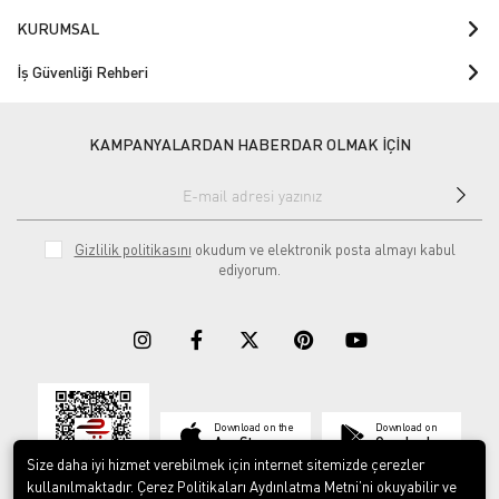
KURUMSAL
İş Güvenliği Rehberi
KAMPANYALARDAN HABERDAR OLMAK İÇİN
Gizlilik politikasını
okudum ve elektronik posta almayı kabul
ediyorum.
Download on the
Download on
App Store
Google play
Size daha iyi hizmet verebilmek için internet sitemizde çerezler
kullanılmaktadır. Çerez Politikaları Aydınlatma Metni’ni okuyabilir ve