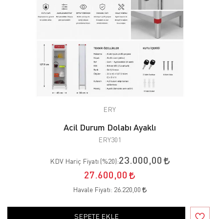
ERY
Acil Durum Dolabı Ayaklı
ERY301
23.000,00
KDV Hariç Fiyatı (
%20
):
27.600,00
Havale Fiyatı:
26.220,00
SEPETE EKLE