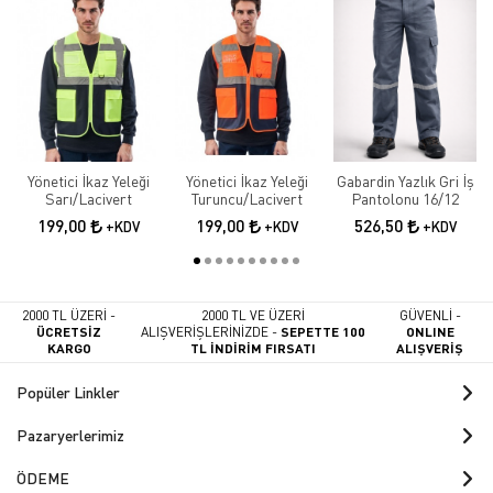
Yönetici İkaz Yeleği
Yönetici İkaz Yeleği
Gabardin Yazlık Gri İş
Sarı/Lacivert
Turuncu/Lacivert
Pantolonu 16/12
199,00
199,00
526,50
+KDV
+KDV
+KDV
2000 TL ÜZERİ -
2000 TL VE ÜZERİ
GÜVENLİ -
ÜCRETSİZ
ALIŞVERİŞLERİNİZDE -
SEPETTE 100
ONLINE
KARGO
TL İNDİRİM FIRSATI
ALIŞVERİŞ
Popüler Linkler
Pazaryerlerimiz
ÖDEME