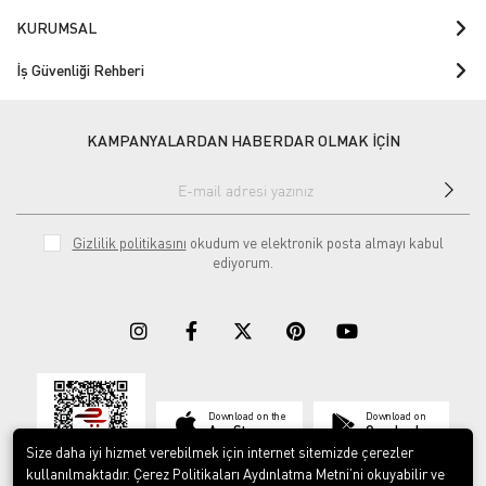
KURUMSAL
İş Güvenliği Rehberi
KAMPANYALARDAN HABERDAR OLMAK İÇİN
Gizlilik politikasını
okudum ve elektronik posta almayı kabul
ediyorum.
Download on the
Download on
App Store
Google play
Size daha iyi hizmet verebilmek için internet sitemizde çerezler
kullanılmaktadır. Çerez Politikaları Aydınlatma Metni’ni okuyabilir ve