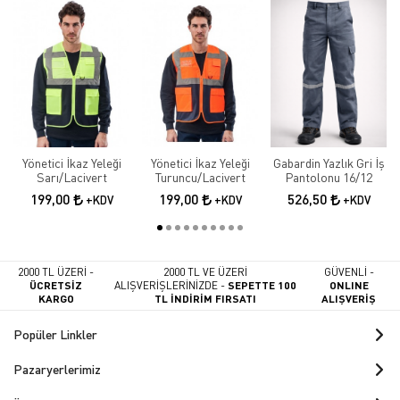
Yönetici İkaz Yeleği
Yönetici İkaz Yeleği
Gabardin Yazlık Gri İş
Sarı/Lacivert
Turuncu/Lacivert
Pantolonu 16/12
199,00
199,00
526,50
+KDV
+KDV
+KDV
2000 TL ÜZERİ -
2000 TL VE ÜZERİ
GÜVENLİ -
ÜCRETSİZ
ALIŞVERİŞLERİNİZDE -
SEPETTE 100
ONLINE
KARGO
TL İNDİRİM FIRSATI
ALIŞVERİŞ
Popüler Linkler
Pazaryerlerimiz