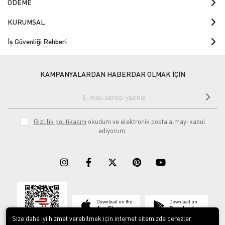
ÖDEME
KURUMSAL
İş Güvenliği Rehberi
KAMPANYALARDAN HABERDAR OLMAK İÇİN
Gizlilik politikasını
okudum ve elektronik posta almayı kabul
ediyorum.
Download on the
Download on
App Store
Google play
Size daha iyi hizmet verebilmek için internet sitemizde çerezler