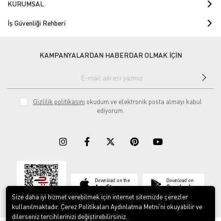
KURUMSAL
İş Güvenliği Rehberi
KAMPANYALARDAN HABERDAR OLMAK İÇİN
Gizlilik politikasını
okudum ve elektronik posta almayı kabul
ediyorum.
Download on the
Download on
App Store
Google play
Size daha iyi hizmet verebilmek için internet sitemizde çerezler
kullanılmaktadır. Çerez Politikaları Aydınlatma Metni’ni okuyabilir ve
dilerseniz tercihlerinizi değiştirebilirsiniz.