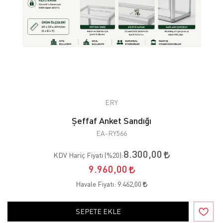
ERY
Şeffaf Anket Sandığı
EA-RY566
8.300,00
KDV Hariç Fiyatı (
%20
):
9.960,00
Havale Fiyatı:
9.462,00
SEPETE EKLE