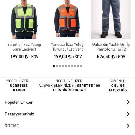
Yönetici İkaz Yeleği
Yönetici İkaz Yeleği
Gabardin Yazlık Gri İş
Sarı/Lacivert
Turuncu/Lacivert
Pantolonu 16/12
199,00
199,00
526,50
+KDV
+KDV
+KDV
2000 TL ÜZERİ -
2000 TL VE ÜZERİ
GÜVENLİ -
ÜCRETSİZ
ALIŞVERİŞLERİNİZDE -
SEPETTE 100
ONLINE
KARGO
TL İNDİRİM FIRSATI
ALIŞVERİŞ
Popüler Linkler
Pazaryerlerimiz
ÖDEME