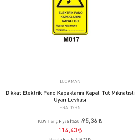
LOCKMAN
Dikkat Elektrik Pano Kapaklarını Kapalı Tut Mıknatıslı
Uyarı Levhası
ERA-17BN
95,36
KDV Hariç Fiyatı (
%20
):
114,43
Havale Fiyatı:
108,71