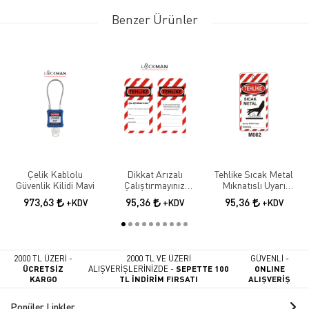
Benzer Ürünler
Çelik Kablolu
Dikkat Arızalı
Tehlike Sıcak Metal
Güvenlik Kilidi Mavi
Çalıştırmayınız
Mıknatıslı Uyarı
Mıknatıslı Levha
Levhası
973,63
95,36
95,36
+KDV
+KDV
+KDV
2000 TL ÜZERİ -
2000 TL VE ÜZERİ
GÜVENLİ -
ÜCRETSİZ
ALIŞVERİŞLERİNİZDE -
SEPETTE 100
ONLINE
KARGO
TL İNDİRİM FIRSATI
ALIŞVERİŞ
Popüler Linkler