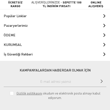
ÜCRETSİZ
ALIŞVERİŞLERİNİZDE -
SEPETTE 100
ONLINE
KARGO
TL İNDİRİM FIRSATI
ALIŞVERİŞ
Popüler Linkler
Pazaryerlerimiz
ÖDEME
KURUMSAL
İş Güvenliği Rehberi
KAMPANYALARDAN HABERDAR OLMAK İÇİN
Gizlilik politikasını
okudum ve elektronik posta almayı kabul
ediyorum.