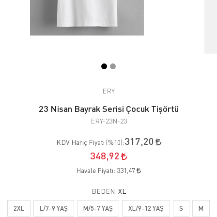
ERY
23 Nisan Bayrak Serisi Çocuk Tişörtü
ERY-23N-23
317,20
KDV Hariç Fiyatı (
%10
):
348,92
Havale Fiyatı:
331,47
BEDEN:
XL
2XL
L/7-9 YAŞ
M/5-7 YAŞ
XL/9-12 YAŞ
S
M