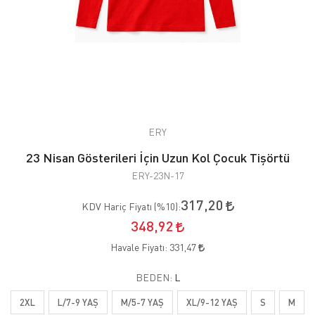
ERY
23 Nisan Gösterileri İçin Uzun Kol Çocuk Tişörtü
ERY-23N-17
317,20
KDV Hariç Fiyatı (
%10
):
348,92
Havale Fiyatı:
331,47
BEDEN:
L
2XL
L/7-9 YAŞ
M/5-7 YAŞ
XL/9-12 YAŞ
S
M