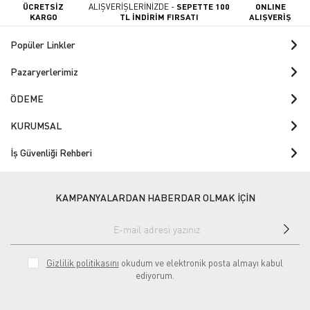
ÜCRETSİZ
ALIŞVERİŞLERİNİZDE -
SEPETTE 100
ONLINE
KARGO
TL İNDİRİM FIRSATI
ALIŞVERİŞ
Popüler Linkler
Pazaryerlerimiz
ÖDEME
KURUMSAL
İş Güvenliği Rehberi
KAMPANYALARDAN HABERDAR OLMAK İÇİN
Gizlilik politikasını
okudum ve elektronik posta almayı kabul
ediyorum.