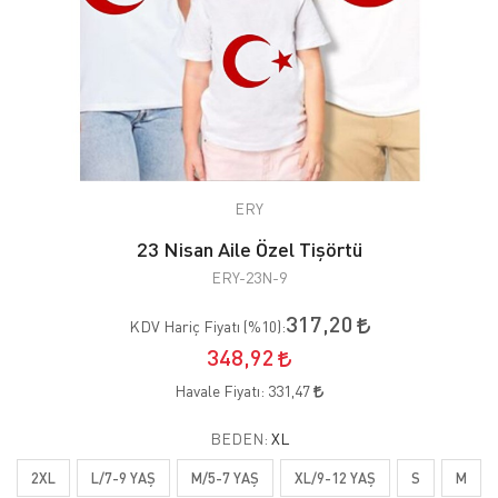
ERY
23 Nisan Aile Özel Tişörtü
ERY-23N-9
317,20
KDV Hariç Fiyatı (
%10
):
348,92
Havale Fiyatı:
331,47
BEDEN:
XL
2XL
L/7-9 YAŞ
M/5-7 YAŞ
XL/9-12 YAŞ
S
M