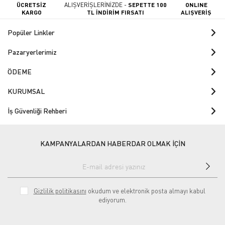
ÜCRETSİZ
ALIŞVERİŞLERİNİZDE -
SEPETTE 100
ONLINE
KARGO
TL İNDİRİM FIRSATI
ALIŞVERİŞ
Popüler Linkler
Pazaryerlerimiz
ÖDEME
KURUMSAL
İş Güvenliği Rehberi
KAMPANYALARDAN HABERDAR OLMAK İÇİN
Gizlilik politikasını
okudum ve elektronik posta almayı kabul
ediyorum.