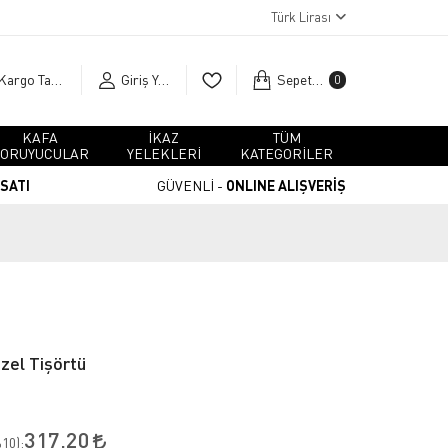
Türk Lirası
Kargo Takip
Giriş Yap
Sepetim
0
KAFA
İKAZ
TÜM
ORUYUCULAR
YELEKLERİ
KATEGORİLER
RSATI
GÜVENLİ -
ONLINE ALIŞVERİŞ
zel Tişörtü
317,20
10
):