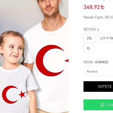
348,92
Havale Fiyatı:
331,
BEDEN:
L
2XL
L/7-9 Y
XL
RENK:
KIRMIZI
SEPETE
TEK