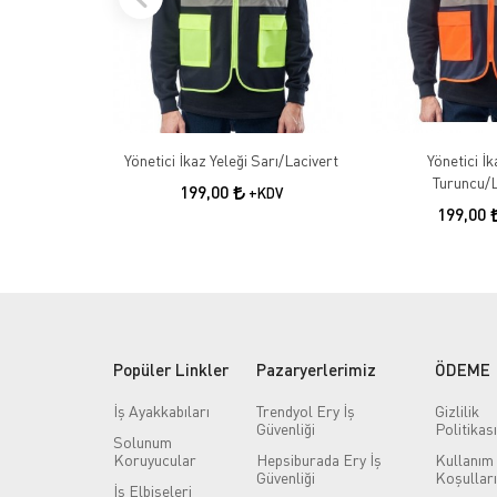
Yönetici İkaz Yeleği Sarı/Lacivert
Yönetici İk
Turuncu/L
199,00
+KDV
199,00
Popüler Linkler
Pazaryerlerimiz
ÖDEME
İş Ayakkabıları
Trendyol Ery İş
Gizlilik
Güvenliği
Politikası
Solunum
Koruyucular
Hepsiburada Ery İş
Kullanım
Güvenliği
Koşulları
İş Elbiseleri