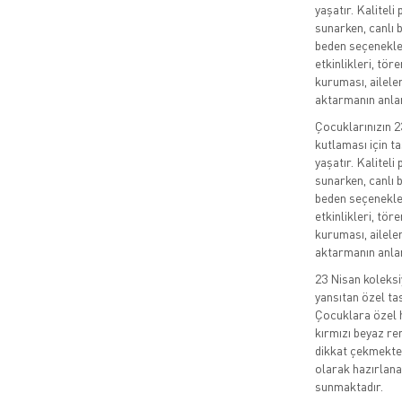
yaşatır. Kalitel
sunarken, canlı b
beden seçenekler
etkinlikleri, tör
kuruması, aileler
aktarmanın anlam
Çocuklarınızın 
kutlaması için ta
yaşatır. Kalitel
sunarken, canlı b
beden seçenekler
etkinlikleri, tör
kuruması, aileler
aktarmanın anlam
23 Nisan koleks
yansıtan özel ta
Çocuklara özel h
kırmızı beyaz re
dikkat çekmektedi
olarak hazırlana
sunmaktadır.