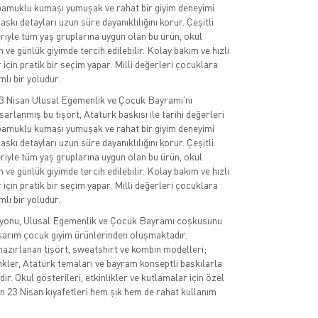
i pamuklu kumaşı yumuşak ve rahat bir giyim deneyimi
askı detayları uzun süre dayanıklılığını korur. Çeşitli
iyle tüm yaş gruplarına uygun olan bu ürün, okul
en ve günlük giyimde tercih edilebilir. Kolay bakım ve hızlı
 için pratik bir seçim yapar. Milli değerleri çocuklara
lı bir yoludur.
23 Nisan Ulusal Egemenlik ve Çocuk Bayramı'nı
sarlanmış bu tişört, Atatürk baskısı ile tarihi değerleri
i pamuklu kumaşı yumuşak ve rahat bir giyim deneyimi
askı detayları uzun süre dayanıklılığını korur. Çeşitli
iyle tüm yaş gruplarına uygun olan bu ürün, okul
en ve günlük giyimde tercih edilebilir. Kolay bakım ve hızlı
 için pratik bir seçim yapar. Milli değerleri çocuklara
lı bir yoludur.
iyonu, Ulusal Egemenlik ve Çocuk Bayramı coşkusunu
sarım çocuk giyim ürünlerinden oluşmaktadır.
azırlanan tişört, sweatshirt ve kombin modelleri;
nkler, Atatürk temaları ve bayram konseptli baskılarla
r. Okul gösterileri, etkinlikler ve kutlamalar için özel
n 23 Nisan kıyafetleri hem şık hem de rahat kullanım