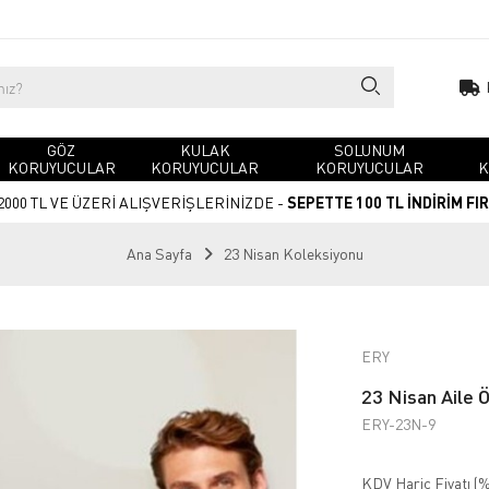
GÖZ
KULAK
SOLUNUM
KORUYUCULAR
KORUYUCULAR
KORUYUCULAR
K
2000 TL VE ÜZERİ ALIŞVERİŞLERİNİZDE -
SEPETTE 100 TL İNDİRİM FI
Ana Sayfa
23 Nisan Koleksiyonu
ERY
23 Nisan Aile Ö
ERY-23N-9
KDV Hariç Fiyatı (
%