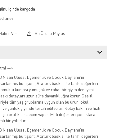
 günü içinde kargoda
Haber Ver
Bu Ürünü Paylaş
tml -->
23 Nisan Ulusal Egemenlik ve Çocuk Bayramı'nı
sarlanmış bu tişört, Atatürk baskısı ile tarihi değerleri
i pamuklu kumaşı yumuşak ve rahat bir giyim deneyimi
askı detayları uzun süre dayanıklılığını korur. Çeşitli
iyle tüm yaş gruplarına uygun olan bu ürün, okul
en ve günlük giyimde tercih edilebilir. Kolay bakım ve hızlı
 için pratik bir seçim yapar. Milli değerleri çocuklara
lı bir yoludur.
23 Nisan Ulusal Egemenlik ve Çocuk Bayramı'nı
sarlanmış bu tişört, Atatürk baskısı ile tarihi değerleri