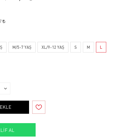
47
AŞ
M/5-7 YAŞ
XL/9-12 YAŞ
S
M
L
 EKLE
LIF AL