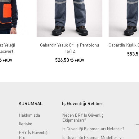
az Yeleği
Gabardin Yazlık Gri İş Pantolonu
acivert
16/12
553,
526,50
+KDV
+KDV
KURUMSAL
İş Güvenliği Rehberi
Hakkımızda
Neden ERY İş Güvenliği
Ekipmanları?
İletişim
İş Güvenliği Ekipmanları Nelerdir?
ERY İş Güvenliği
Blog
İş Güvenliği Ekipman Modelleri ve