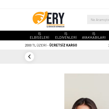
İŞ
İŞ
İŞ
ELBİSELERİ
ELDİVENLERİ
AYAKKABILARI
2000 TL ÜZERİ -
ÜCRETSİZ KARGO