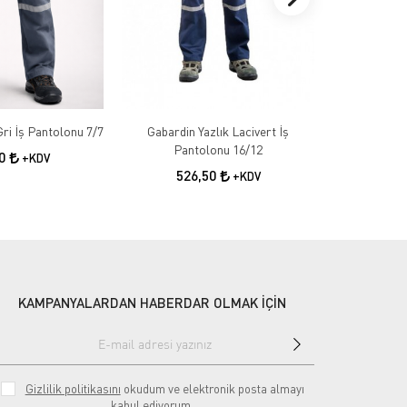
Gabardin Kışlık Gri İş Pantolonu 7/7
Gabardin Yazlık Lacivert İş
Gabardin 
Pantolonu 16/12
50
+KDV
526,50
55
+KDV
KAMPANYALARDAN HABERDAR OLMAK İÇİN
Gizlilik politikasını
okudum ve elektronik posta almayı
kabul ediyorum.