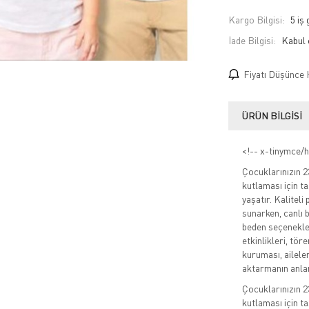
Kargo Bilgisi:
5 iş
İade Bilgisi:
Fiyatı Düşünce 
ÜRÜN BILGISI
<!-- x-tinymce/h
Çocuklarınızın 
kutlaması için ta
yaşatır. Kalitel
sunarken, canlı b
beden seçenekler
etkinlikleri, tör
kuruması, aileler
aktarmanın anlam
Çocuklarınızın 
kutlaması için ta