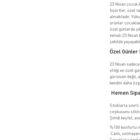
23 Nisan çocuk k
tişörtler, özel 
almaktadır. Yüks
ürünler çocuklar
özel günlerde şı
temalı 23 Nisan 
şekilde yaşayabil
Özel Günler 
23 Nisan sadece 
ettiği en özel g
görünüm değil, a
kendini daha özgü
Hemen Sipar
Stoklarla sınırl
coşkusunu stilin
Şimdi keşfet, avan
%100 konforlu ve
Canlı, solmayan 
Çocuklara özel r