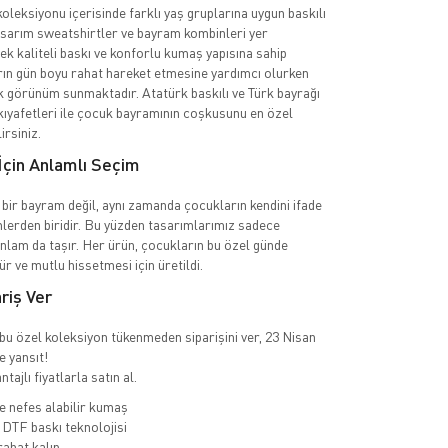
oleksiyonu içerisinde farklı yaş gruplarına uygun baskılı
tasarım sweatshirtler ve bayram kombinleri yer
ek kaliteli baskı ve konforlu kumaş yapısına sahip
ın gün boyu rahat hareket etmesine yardımcı olurken
k görünüm sunmaktadır. Atatürk baskılı ve Türk bayrağı
kıyafetleri ile çocuk bayramının coşkusunu en özel
irsiniz.
İçin Anlamlı Seçim
bir bayram değil, aynı zamanda çocukların kendini ifade
ünlerden biridir. Bu yüzden tasarımlarımız sadece
nlam da taşır. Her ürün, çocukların bu özel günde
r ve mutlu hissetmesi için üretildi.
iş Ver
ı bu özel koleksiyon tükenmeden siparişini ver, 23 Nisan
e yansıt!
tajlı fiyatlarla satın al.
 nefes alabilir kumaş
DTF baskı teknolojisi
ahat kalıp