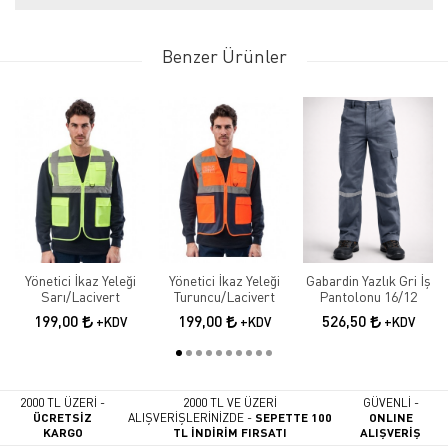
Benzer Ürünler
Yönetici İkaz Yeleği
Yönetici İkaz Yeleği
Gabardin Yazlık Gri İş
Sarı/Lacivert
Turuncu/Lacivert
Pantolonu 16/12
199,00
199,00
526,50
+KDV
+KDV
+KDV
2000 TL ÜZERİ -
2000 TL VE ÜZERİ
GÜVENLİ -
ÜCRETSİZ
ALIŞVERİŞLERİNİZDE -
SEPETTE 100
ONLINE
KARGO
TL İNDİRİM FIRSATI
ALIŞVERİŞ