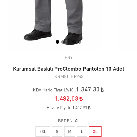
ERY
Kurumsal Baskılı ProClombo Pantolon 10 Adet
KRMSL-ERY43
1.347,30
KDV Hariç Fiyatı (
%10
):
1.482,03
Havale Fiyatı:
1.407,93
BEDEN:
XL
2XL
S
M
L
XL