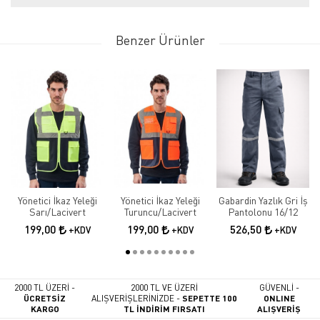
Benzer Ürünler
Yönetici İkaz Yeleği
Yönetici İkaz Yeleği
Gabardin Yazlık Gri İş
Sarı/Lacivert
Turuncu/Lacivert
Pantolonu 16/12
199,00
199,00
526,50
+KDV
+KDV
+KDV
2000 TL ÜZERİ -
2000 TL VE ÜZERİ
GÜVENLİ -
ÜCRETSİZ
ALIŞVERİŞLERİNİZDE -
SEPETTE 100
ONLINE
KARGO
TL İNDİRİM FIRSATI
ALIŞVERİŞ