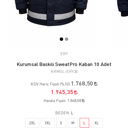
ERY
Kurumsal Baskılı SweatPro Kaban 10 Adet
KRMSL-ERY30
1.768,50
KDV Hariç Fiyatı (
%10
):
1.945,35
Havale Fiyatı:
1.848,08
BEDEN:
L
2XL
3XL
S
M
L
XL