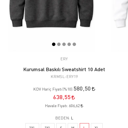
ERY
Kurumsal Baskılı Sweatshirt 10 Adet
KRMSL-ERY19
580,50
KDV Hariç Fiyatı (
%10
):
638,55
Havale Fiyatı:
606,62
BEDEN:
L
2XL
3XL
S
M
L
XL