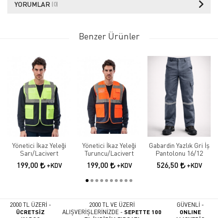
YORUMLAR
(0)
Benzer Ürünler
Yönetici İkaz Yeleği
Yönetici İkaz Yeleği
Gabardin Yazlık Gri İş
Sarı/Lacivert
Turuncu/Lacivert
Pantolonu 16/12
199,00
199,00
526,50
+KDV
+KDV
+KDV
2000 TL ÜZERİ -
2000 TL VE ÜZERİ
GÜVENLİ -
ÜCRETSİZ
ALIŞVERİŞLERİNİZDE -
SEPETTE 100
ONLINE