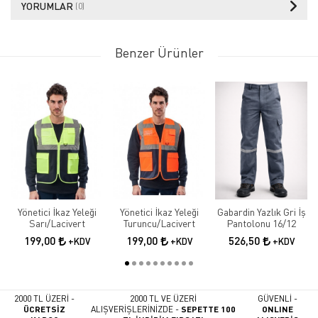
YORUMLAR
(0)
Benzer Ürünler
Yönetici İkaz Yeleği
Yönetici İkaz Yeleği
Gabardin Yazlık Gri İş
Sarı/Lacivert
Turuncu/Lacivert
Pantolonu 16/12
199,00
199,00
526,50
+KDV
+KDV
+KDV
2000 TL ÜZERİ -
2000 TL VE ÜZERİ
GÜVENLİ -
ÜCRETSİZ
ALIŞVERİŞLERİNİZDE -
SEPETTE 100
ONLINE