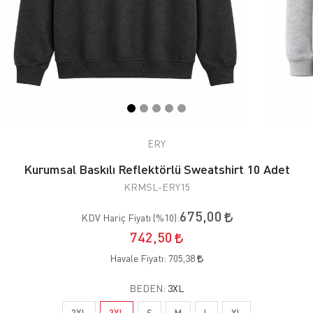
ERY
Kurumsal Baskılı Reflektörlü Sweatshirt 10 Adet
KRMSL-ERY15
675,00
KDV Hariç Fiyatı (
%10
):
742,50
Havale Fiyatı:
705,38
BEDEN:
3XL
2XL
3XL
S
M
L
XL