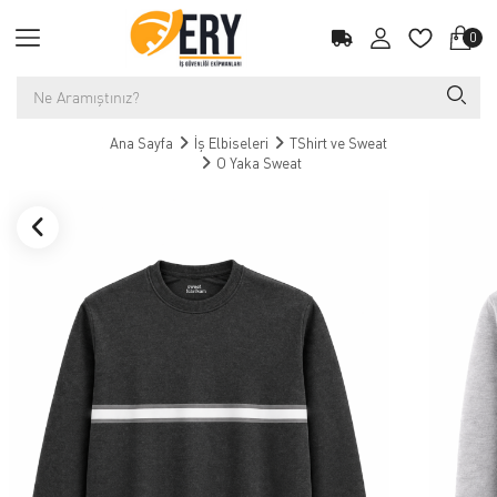
0
Ana Sayfa
İş Elbiseleri
TShirt ve Sweat
O Yaka Sweat