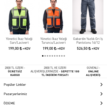
Yönetici İkaz Yeleği
Yönetici İkaz Yeleği
Gabardin Yazlık Gri İş
Sarı/Lacivert
Turuncu/Lacivert
Pantolonu 16/12
199,00
199,00
526,50
+KDV
+KDV
+KDV
2000 TL ÜZERİ -
2000 TL VE ÜZERİ
GÜVENLİ -
ÜCRETSİZ
ALIŞVERİŞLERİNİZDE -
SEPETTE 100
ONLINE
KARGO
TL İNDİRİM FIRSATI
ALIŞVERİŞ
Popüler Linkler
Pazaryerlerimiz
ÖDEME