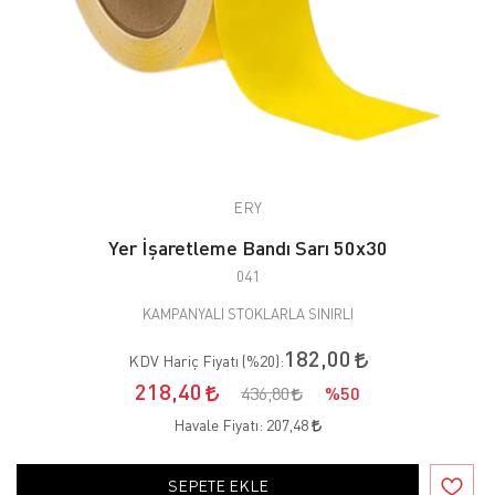
ERY
Yer İşaretleme Bandı Sarı 50x30
041
KAMPANYALI STOKLARLA SINIRLI
182,00
KDV Hariç Fiyatı (
%20
):
218,40
436,80
%50
Havale Fiyatı:
207,48
SEPETE EKLE