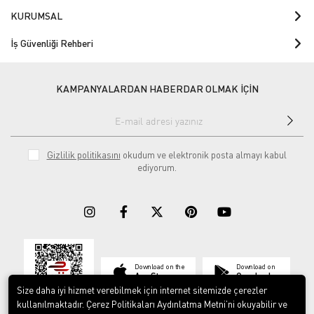
KURUMSAL
İş Güvenliği Rehberi
KAMPANYALARDAN HABERDAR OLMAK İÇİN
Gizlilik politikasını
okudum ve elektronik posta almayı kabul
ediyorum.
Download on the
Download on
App Store
Google play
Size daha iyi hizmet verebilmek için internet sitemizde çerezler
kullanılmaktadır. Çerez Politikaları Aydınlatma Metni’ni okuyabilir ve