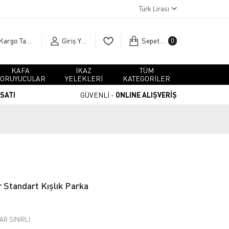
Türk Lirası
Kargo Takip
Giriş Yap
Sepetim
0
KAFA
İKAZ
TÜM
ORUYUCULAR
YELEKLERİ
KATEGORİLER
RSATI
GÜVENLİ -
ONLINE ALIŞVERİŞ
Standart Kışlık Parka
R SINIRLI