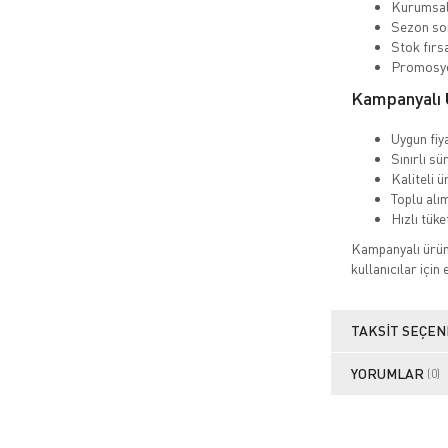
Kurumsal 
Sezon so
Stok fırs
Promosyo
Kampanyalı Ü
Uygun fiya
Sınırlı sü
Kaliteli ü
Toplu alım
Hızlı tük
Kampanyalı ürünl
kullanıcılar için
TAKSIT SEÇEN
YORUMLAR
(0)