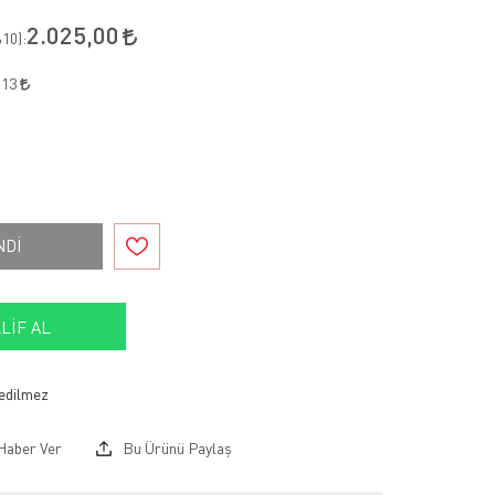
2.025,00
10
):
,13
NDİ
LIF AL
Haber Ver
Bu Ürünü Paylaş