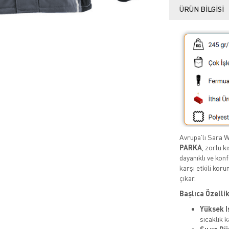
ÜRÜN BILGISI
Avrupa’lı Sara 
PARKA
, zorlu k
dayanıklı ve konf
karşı etkili kor
çıkar.
Başlıca Özellik
Yüksek Is
sıcaklık k