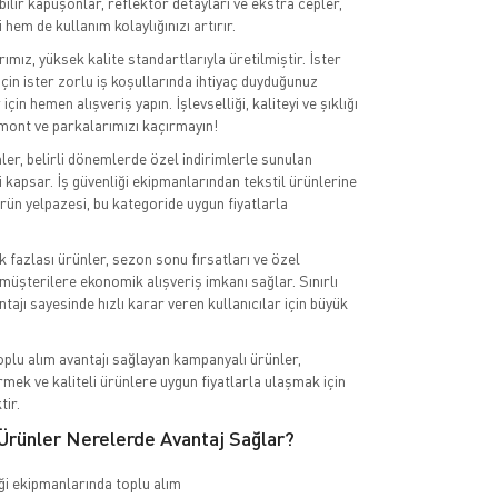
ilir kapüşonlar, reflektör detayları ve ekstra cepler,
 hem de kullanım kolaylığınızı artırır.
mız, yüksek kalite standartlarıyla üretilmiştir. İster
çin ister zorlu iş koşullarında ihtiyaç duyduğunuz
için hemen alışveriş yapın. İşlevselliği, kaliteyi ve şıklığı
mont ve parkalarımızı kaçırmayın!
er, belirli dönemlerde özel indirimlerle sunulan
i kapsar. İş güvenliği ekipmanlarından tekstil ürünlerine
ürün yelpazesi, bu kategoride uygun fiyatlarla
k fazlası ürünler, sezon sonu fırsatları ve özel
müşterilere ekonomik alışveriş imkanı sağlar. Sınırlı
tajı sayesinde hızlı karar veren kullanıcılar için büyük
toplu alım avantajı sağlayan kampanyalı ürünler,
rmek ve kaliteli ürünlere uygun fiyatlarla ulaşmak için
tir.
Ürünler Nerelerde Avantaj Sağlar?
iği ekipmanlarında toplu alım