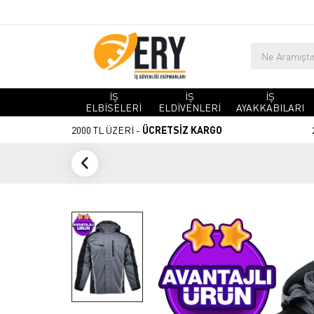
İŞ
İŞ
İŞ
ELBİSELERİ
ELDİVENLERİ
AYAKKABILARI
2000 TL ÜZERİ -
ÜCRETSİZ KARGO