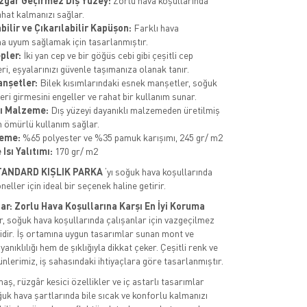
zgar Geçirmez Dış Yüzey:
Zorlu hava koşullarında
ahat kalmanızı sağlar.
bilir ve Çıkarılabilir Kapüşon:
Farklı hava
na uyum sağlamak için tasarlanmıştır.
pler:
İki yan cep ve bir göğüs cebi gibi çeşitli cep
ri, eşyalarınızı güvenle taşımanıza olanak tanır.
nşetler:
Bilek kısımlarındaki esnek manşetler, soğuk
eri girmesini engeller ve rahat bir kullanım sunar.
ı Malzeme:
Dış yüzeyi dayanıklı malzemeden üretilmiş
n ömürlü kullanım sağlar.
zeme:
%65 polyester ve %35 pamuk karışımı, 245 gr/ m2
Isı Yalıtımı:
170 gr/ m2
TANDARD KIŞLIK PARKA
‘yı soğuk hava koşullarında
eller için ideal bir seçenek haline getirir.
ar: Zorlu Hava Koşullarına Karşı En İyi Koruma
, soğuk hava koşullarında çalışanlar için vazgeçilmez
ridir. İş ortamına uygun tasarımlar sunan mont ve
anıklılığı hem de şıklığıyla dikkat çeker. Çeşitli renk ve
nlerimiz, iş sahasındaki ihtiyaçlara göre tasarlanmıştır.
ş, rüzgâr kesici özellikler ve iç astarlı tasarımlar
uk hava şartlarında bile sıcak ve konforlu kalmanızı