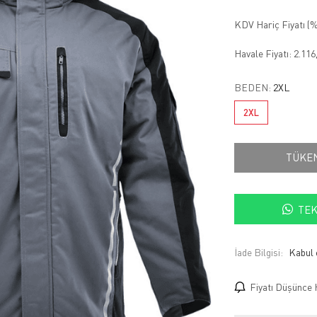
KDV Hariç Fiyatı (
%
Havale Fiyatı:
2.116
BEDEN:
2XL
2XL
TÜKE
TEK
İade Bilgisi:
Fiyatı Düşünce 