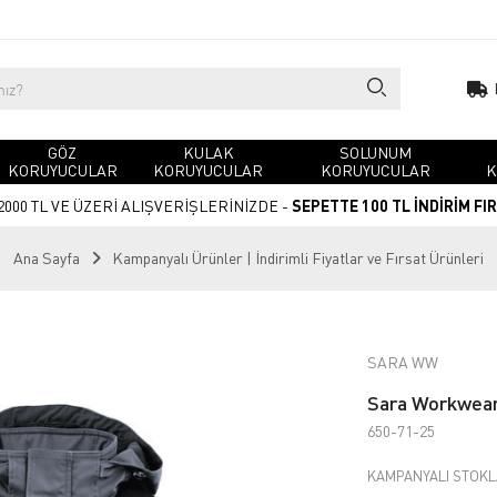
GÖZ
KULAK
SOLUNUM
KORUYUCULAR
KORUYUCULAR
KORUYUCULAR
K
2000 TL VE ÜZERİ ALIŞVERİŞLERİNİZDE -
SEPETTE 100 TL İNDİRİM FI
Ana Sayfa
Kampanyalı Ürünler | İndirimli Fiyatlar ve Fırsat Ürünleri
SARA WW
Sara Workwear 
650-71-25
KAMPANYALI STOKLA