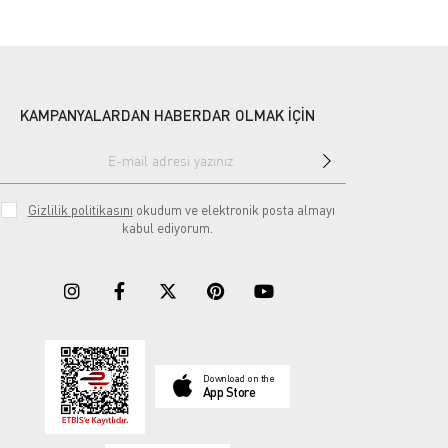
KAMPANYALARDAN HABERDAR OLMAK İÇİN
Gizlilik politikasını
okudum ve elektronik posta almayı
kabul ediyorum.
Download on the
App Store