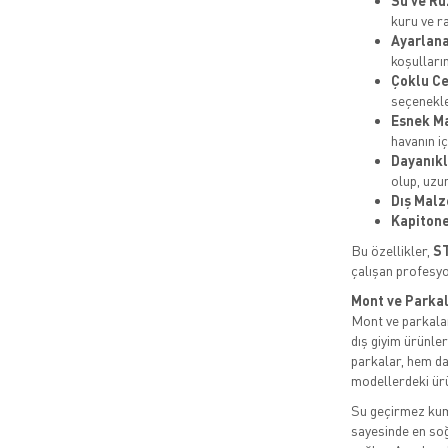
Su ve Rü
kuru ve r
Ayarlana
koşulları
Çoklu Ce
seçenekle
Esnek Ma
havanın iç
Dayanıkl
olup, uzu
Dış Mal
Kapitone 
Bu özellikler,
S
çalışan profesyon
Mont ve Parkal
Mont ve parkalar
dış giyim ürünle
parkalar, hem day
modellerdeki ürü
Su geçirmez kuma
sayesinde en soğ