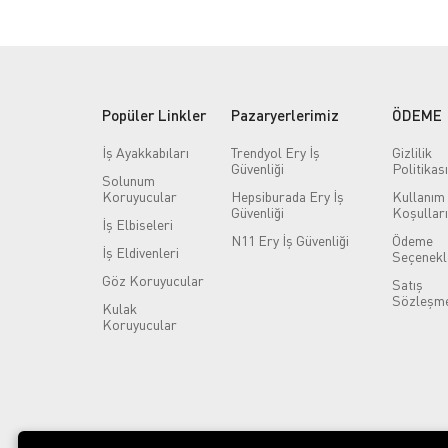
Popüler Linkler
Pazaryerlerimiz
ÖDEME
İş Ayakkabıları
Trendyol Ery İş
Gizlilik
Güvenliği
Politikası
Solunum
Koruyucular
Hepsiburada Ery İş
Kullanım
Güvenliği
Koşulları
İş Elbiseleri
N11 Ery İş Güvenliği
Ödeme
İş Eldivenleri
Seçenekl
Göz Koruyucular
Satış
Sözleşme
Kulak
Koruyucular