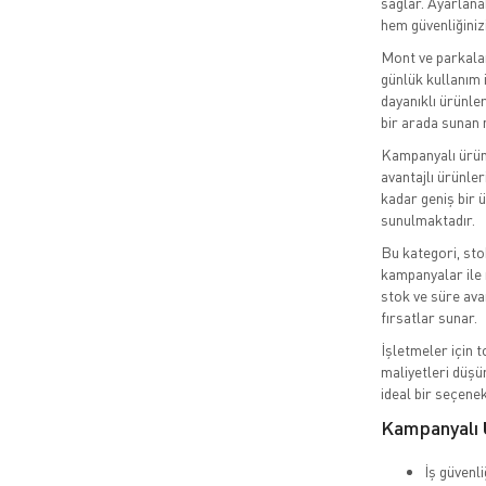
sağlar. Ayarlanab
hem güvenliğinizi
Mont ve parkaları
günlük kullanım i
dayanıklı ürünler 
bir arada sunan 
Kampanyalı ürünl
avantajlı ürünler
kadar geniş bir 
sunulmaktadır.
Bu kategori, sto
kampanyalar ile 
stok ve süre avan
fırsatlar sunar.
İşletmeler için 
maliyetleri düşü
ideal bir seçenek
Kampanyalı 
İş güvenl