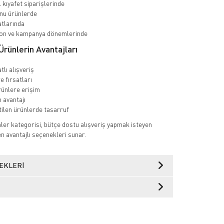
kıyafet siparişlerinde
nu ürünlerde
atlarında
n ve kampanya dönemlerinde
rünlerin Avantajları
tlı alışveriş
re fırsatları
rünlere erişim
 avantajı
etilen ürünlerde tasarruf
er kategorisi, bütçe dostu alışveriş yapmak isteyen
 en avantajlı seçenekleri sunar.
EKLERI