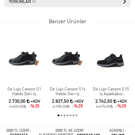
YORUMLAR
(0)
Benzer Ürünler
De Lujo Canyon S1
De Lujo Canyon S1s
De Lujo Canyon S1S
Hakiki Deri Iş
Hakiki Deri Iş
Iş Ayakkabısı
Ayakkabısı Fiberglass
Ayakkabısı Fiberglass
Fıberglass Burun
2.730,00
2.827,50
2.762,50
+KDV
+KDV
+KDV
Burun
Burun Kevlar Ara
Kevlar Ara Taban
%35
%35
%35
4.620,00
4.785,00
4.675,00
Taban Siyah Deri
2000 TL ÜZERİ -
2000 TL VE ÜZERİ
GÜVENLİ -
ÜCRETSİZ
ALIŞVERİŞLERİNİZDE -
SEPETTE 100
ONLINE