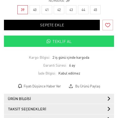
NUMARA:
39
39
40
41
42
43
44
45
SEPETE EKLE
TEKLIF AL
Kargo Bilgisi:
2 iş günü içinde kargoda
Garanti Süresi:
6 ay
İade Bilgisi:
Fiyatı Düşünce Haber Ver
Bu Ürünü Paylaş
ÜRÜN BILGISI
TAKSIT SEÇENEKLERI