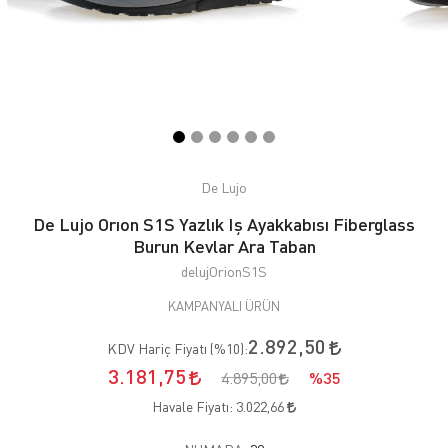
De Lujo
De Lujo Orıon S1S Yazlık Iş Ayakkabısı Fiberglass
Burun Kevlar Ara Taban
delujOrionS1S
KAMPANYALI ÜRÜN
2.892,50
KDV Hariç Fiyatı (
%10
):
3.181,75
4.895,00
%35
Havale Fiyatı:
3.022,66