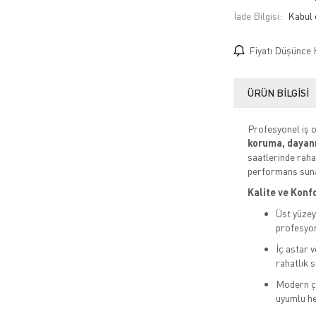
İade Bilgisi:
Fiyatı Düşünce 
ÜRÜN BILGISI
Profesyonel iş o
koruma, dayanı
saatlerinde raha
performans suna
Kalite ve Konf
Üst yüze
profesyon
İç astar v
rahatlık s
Modern çi
uyumlu he