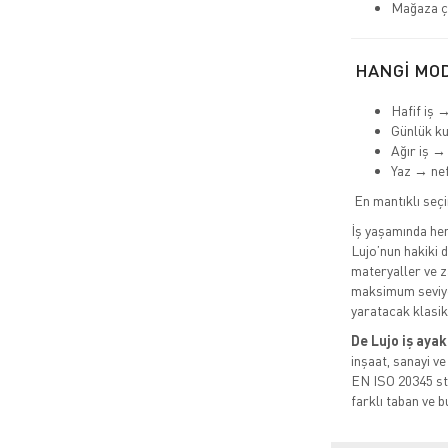
Mağaza ça
HANGİ MOD
Hafif iş 
Günlük k
Ağır iş →
Yaz → nef
En mantıklı seç
İş yaşamında hem 
Lujo’nun hakiki de
materyaller ve za
maksimum seviye
yaratacak klasi
De Lujo iş ayak
inşaat, sanayi ve
EN ISO 20345 sta
farklı taban ve b