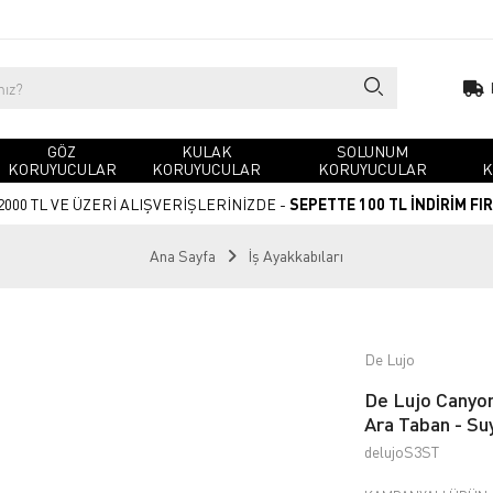
GÖZ
KULAK
SOLUNUM
KORUYUCULAR
KORUYUCULAR
KORUYUCULAR
K
2000 TL VE ÜZERİ ALIŞVERİŞLERİNİZDE -
SEPETTE 100 TL İNDİRİM FI
Ana Sayfa
İş Ayakkabıları
De Lujo
De Lujo Canyon
Ara Taban - Suy
delujoS3ST