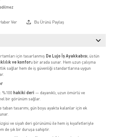
Haber Ver
Bu Ürünü Paylaş
rtamları için tasarlanmış
De Lujo İş Ayakkabısı
, üstün
klılık ve konfor
u bir arada sunar. Hem uzun çalışma
tlık sağlar hem de iş güvenliği standartlarına uygun
r.
or
y: %100
hakiki deri
— dayanıklı, uzun ömürlü ve
el bir görünüm sağlar.
e taban tasarımı, gün boyu ayakta kalanlar için ek
unar.
zgisi ve siyah deri görünümü ile hem iş kıyafetleriyle
m de şık bir duruşa sahiptir.