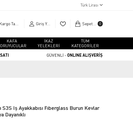
Türk Lirası
Kargo Takip
Giriş Yap
Sepetim
0
KAFA
İKAZ
TÜM
ORUYUCULAR
YELEKLERİ
KATEGORİLER
RSATI
GÜVENLİ -
ONLINE ALIŞVERİŞ
 S3S Iş Ayakkabısı Fıberglass Burun Kevlar
a Dayanıklı