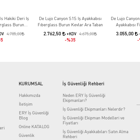
s Hakiki Deri Iş
De Lujo Canyon S1S Iş Ayakkabısı
De Lujo Canyon 
erglass Burun
Fıberglass Burun Kevlar Ara Taban
Ayakkabısı F
an Siyah Deri
Kevlar Ara Taba
2.762,50
3.055,00
4.785,00
4.675,00
DV
+KDV
5
%35
KURUMSAL
İş Güvenliği Rehberi
Hakkımızda
Neden ERY İş Güvenliği
Ekipmanları?
İletişim
İş Güvenliği Ekipmanları Nelerdir?
ERY İş Güvenliği
Blog
İş Güvenliği Ekipman Modelleri ve
Fiyatları
Online KATALOG
eri
İş Güvenliği Ayakkabıları Satın Alma
Güvenlik
Rehberi