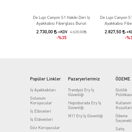
De Lujo Canyon S1 Hakiki Deri Iş
De Lujo Canyon S1
Ayakkabısı Fiberglass Burun
Ayakkabısı Fib
Kevlar Ara Tab
2.730,00
2.827,50
4.620,00
+KDV
+K
%35
%3
Popüler Linkler
Pazaryerlerimiz
ÖDEME
İş Ayakkabıları
Trendyol Ery İş
Gizlilik
Güvenliği
Politikası
Solunum
Koruyucular
Hepsiburada Ery İş
Kullanım
Güvenliği
Koşulları
İş Elbiseleri
N11 Ery İş Güvenliği
Ödeme
İş Eldivenleri
Seçenekl
Göz Koruyucular
Satış