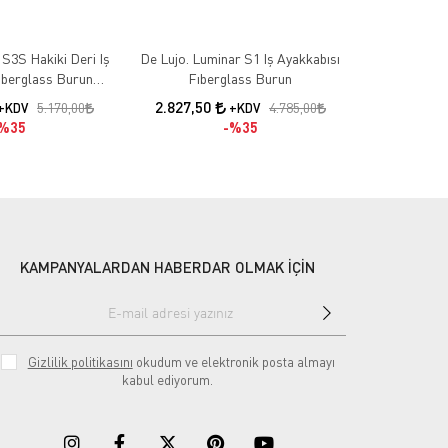
S3S Hakiki Deri Iş
De Lujo. Luminar S1 Iş Ayakkabısı
De Lujo Lumİ
iberglass Burun
Fıberglass Burun
Fiberglass B
n - Suya Dayanıklı
2.827,50
2.957,50
5.170,00
4.785,00
+KDV
+KDV
%35
%35
KAMPANYALARDAN HABERDAR OLMAK İÇİN
Gizlilik politikasını
okudum ve elektronik posta almayı
kabul ediyorum.