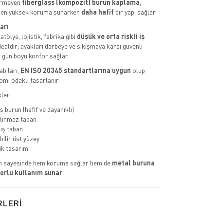
ermeyen
fiberglass (kompozit) burun kaplama
,
den yüksek koruma sunarken
daha hafif
bir yapı sağlar
arı
tölye, lojistik, fabrika gibi
düşük ve orta riskli iş
dealdir; ayakları darbeye ve sıkışmaya karşı güvenli
 gün boyu konfor sağlar
abıları,
EN ISO 20345 standartlarına uygun
olup
omi odaklı tasarlanır.
ler:
 burun (hafif ve dayanıklı)
linmez taban
ış taban
bilir üst yüzey
k tasarım
n sayesinde hem koruma sağlar hem de
metal buruna
orlu kullanım sunar
.
RLERİ