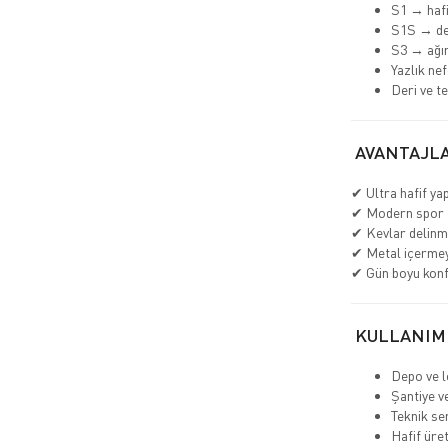
S1 → hafi
S1S → de
S3 → ağır
Yazlık nef
Deri ve t
AVANTAJLA
✔ Ultra hafif yap
✔ Modern spor 
✔ Kevlar delinm
✔ Metal içerme
✔ Gün boyu kon
KULLANIM
Depo ve lo
Şantiye v
Teknik se
Hafif üre