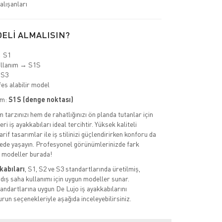
lışanları
ELİ ALMALISIN?
→ S1
ullanım → S1S
 S3
es alabilir model
im:
S1S (denge noktası)
tarzınızı hem de rahatlığınızı ön planda tutanlar için
ri iş ayakkabıları ideal tercihtir. Yüksek kaliteli
rif tasarımlar ile iş stilinizi güçlendirirken konforu da
de yaşayın. Profesyonel görünümlerinizde fark
k modeller burada!
kabıları
, S1, S2 ve S3 standartlarında üretilmiş,
 dış saha kullanımı için uygun modeller sunar.
ndartlarına uygun De Lujo iş ayakkabılarını
urun seçenekleriyle aşağıda inceleyebilirsiniz.