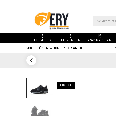
İŞ
İŞ
İŞ
ELBİSELERİ
ELDİVENLERİ
AYAKKABILARI
2000 TL ÜZERİ -
ÜCRETSİZ KARGO
FIRSAT