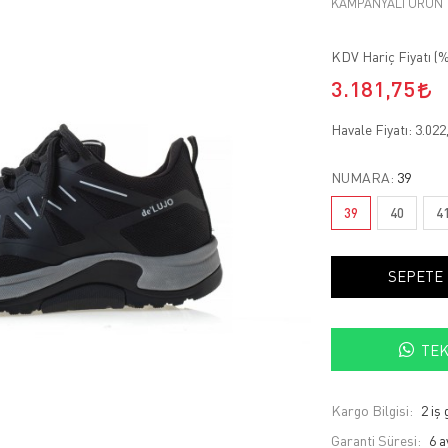
KAMPANYALI ÜRÜN
KDV Hariç Fiyatı (
%
3.181,75
Havale Fiyatı:
3.022
NUMARA:
39
39
40
4
SEPETE
TEK
Kargo Bilgisi:
2 iş
Garanti Süresi:
6 a