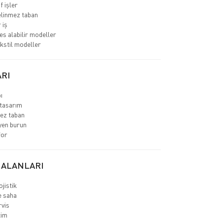
f işler
linmez taban
 iş
es alabilir modeller
ekstil modeller
RI
ı
tasarım
ez taban
yen burun
for
 ALANLARI
jistik
e saha
rvis
tim