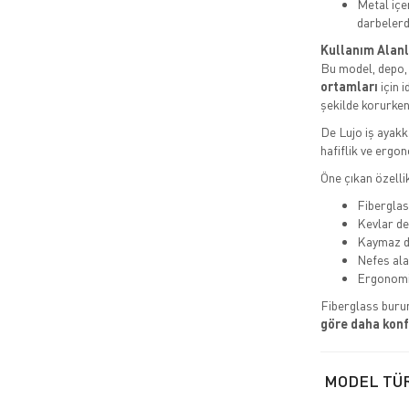
Metal iç
darbeler
Kullanım Alanl
Bu model, depo, a
ortamları
için i
şekilde korurken
De Lujo iş ayakk
hafiflik ve ergon
Öne çıkan özellik
Fiberglass
Kevlar de
Kaymaz d
Nefes ala
Ergonomi
Fiberglass buru
göre daha konf
MODEL TÜ