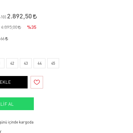
2.892,50
10
):
4.895,00
%35
,66
1
42
43
44
45
 EKLE
LIF AL
 günü içinde kargoda
y