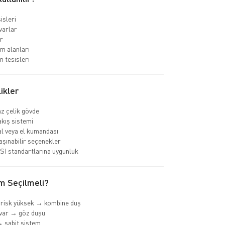
isleri
varlar
r
im alanları
m tesisleri
ikler
z çelik gövde
akış sistemi
l veya el kumandası
taşınabilir seçenekler
I standartlarına uygunluk
m Seçilmeli?
 risk yüksek → kombine duş
var → göz duşu
 sabit sistem