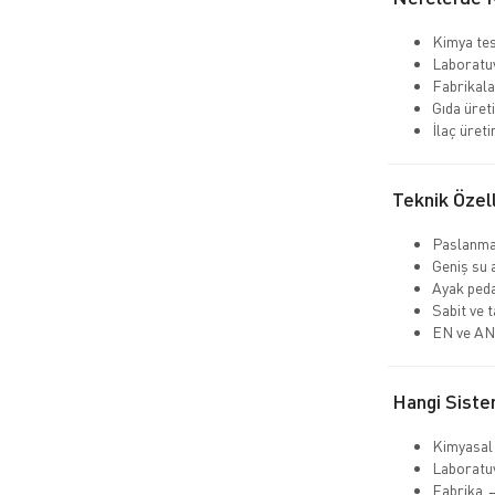
Kimya tes
Laboratu
Fabrikala
Gıda üret
İlaç üreti
Teknik Özell
Paslanma
Geniş su 
Ayak peda
Sabit ve 
EN ve ANS
Hangi Siste
Kimyasal
Laboratu
Fabrika →