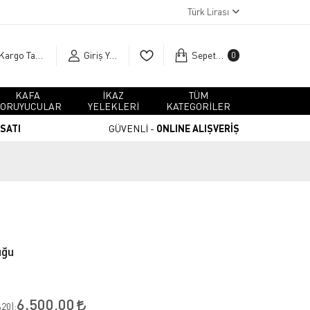
Türk Lirası
Kargo Takip
Giriş Yap
Sepetim
0
KAFA
İKAZ
TÜM
ORUYUCULAR
YELEKLERİ
KATEGORİLER
RSATI
GÜVENLİ -
ONLINE ALIŞVERİŞ
uğu
6.500,00
20
):