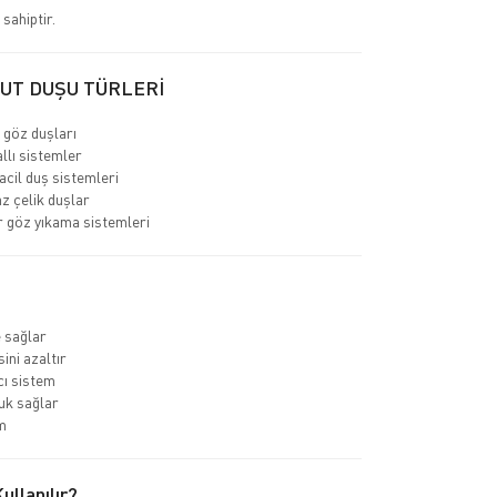
 sahiptir.
CUT DUŞU TÜRLERİ
 göz duşları
llı sistemler
cil duş sistemleri
 çelik duşlar
ir göz yıkama sistemleri
 sağlar
ini azaltır
cı sistem
uk sağlar
m
llanılır?