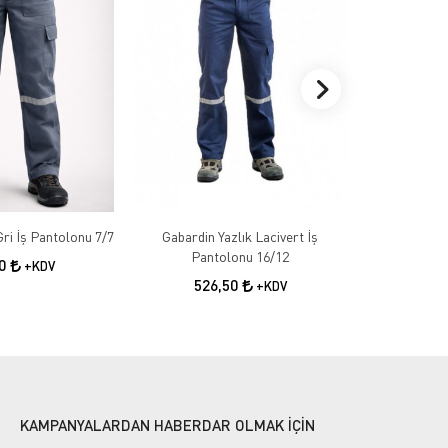
Gabardin Kışlık Gri İş Pantolonu 7/7
Gabardin Yazlık Lacivert İş
Gabardin 
Pantolonu 16/12
50
+KDV
526,50
55
+KDV
KAMPANYALARDAN HABERDAR OLMAK İÇİN