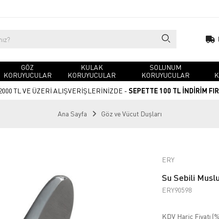
GÖZ
KULAK
SOLUNUM
KORUYUCULAR
KORUYUCULAR
KORUYUCULAR
K
2000 TL VE ÜZERİ ALIŞVERİŞLERİNİZDE -
SEPETTE 100 TL İNDİRİM FI
Ana Sayfa
Göz ve Vücut Duşları
ERY
Su Sebili Musl
ERY90598
KDV Hariç Fiyatı (
%