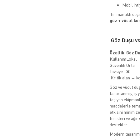
Mobil iht
En mantıklı seç
göz + vücut ko
Göz Duşu v
Özellik
Göz D
Kullanım
Lokal
Güvenlik
Orta
Tavsiye
❌
Kritik alan → k
Göz ve vücut duş
tasarlanmış, iş 
taşıyan ekipmanl
maddelerle tema
etkisini minimize
tesisleri ve ağır
destekler.
Modern tasarımı,