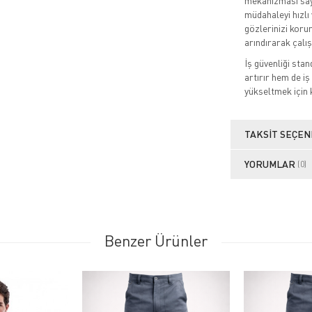
mekanizması saye
müdahaleyi hızlı 
gözlerinizi koru
arındırarak çalış
İş güvenliği sta
artırır hem de iş 
yükseltmek için k
TAKSIT SEÇEN
YORUMLAR
(0)
Benzer Ürünler