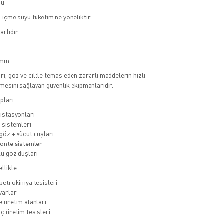
ğu
 içme suyu tüketimine yöneliktir.
arlıdır.
0 mm
ı, göz ve ciltle temas eden zararlı maddelerin hızlı
mesini sağlayan güvenlik ekipmanlarıdır.
pları:
istasyonları
 sistemleri
öz + vücut duşları
onte sistemler
u göz duşları
llikle:
petrokimya tesisleri
varlar
e üretim alanları
aç üretim tesisleri