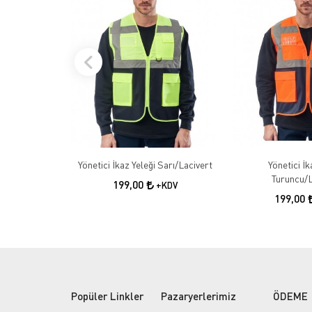
Yönetici İkaz Yeleği Sarı/Lacivert
Yönetici İk
Turuncu/L
199,00
+KDV
199,00
Popüler Linkler
Pazaryerlerimiz
ÖDEME