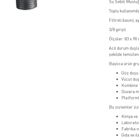
Su Sebili Muslu
Toplu kullanımda
Filtreli basınç ay
3/8 girişli
Ölçüler: 83 x 9
Acil durum duşlar
şekilde temizlen
Başlıca ürün gru
Göz duşu 
Vücut duş
Kombine g
Duvara m
Platforml
Bu sistemler öze
Kimya ve 
Laboratu
Fabrika v
Gıda ve il