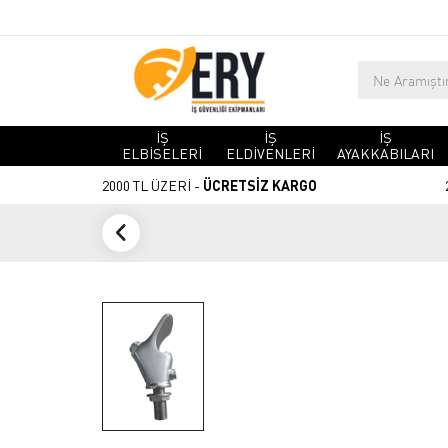
İŞ
İŞ
İŞ
ELBİSELERİ
ELDİVENLERİ
AYAKKABILARI
2000 TL ÜZERİ -
ÜCRETSİZ KARGO