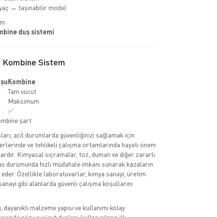
iyaç → taşınabilir model
im:
mbine duş sistemi
s Kombine Sistem
uşu
Kombine
Tam vücut
Maksimum
✅
ombine şart
ları, acil durumlarda güvenliğinizi sağlamak için
yerlerinde ve tehlikeli çalışma ortamlarında hayati önem
ardır. Kimyasal sıçramalar, toz, duman ve diğer zararlı
s durumunda hızlı müdahale imkanı sunarak kazaların
 eder. Özellikle laboratuvarlar, kimya sanayi, üretim
 sanayi gibi alanlarda güvenli çalışma koşullarını
 dayanıklı malzeme yapısı ve kullanımı kolay