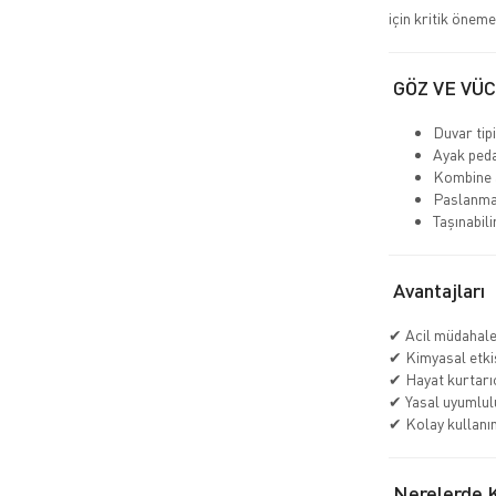
için kritik öneme
GÖZ VE VÜ
Duvar tipi
Ayak peda
Kombine a
Paslanmaz
Taşınabil
Avantajları
✔ Acil müdahale
✔ Kimyasal etkis
✔ Hayat kurtarı
✔ Yasal uyumlul
✔ Kolay kullanı
Nerelerde Ku