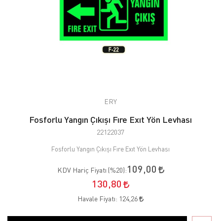
ERY
Fosforlu Yangın Çıkışı Fıre Exıt Yön Levhası
22122037
Fosforlu Yangın Çıkışı Fıre Exıt Yön Levhası
109,00
KDV Hariç Fiyatı (
%20
):
130,80
Havale Fiyatı:
124,26