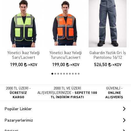
Yönetici İkaz Yeleği
Yönetici İkaz Yeleği
Gabardin Yazlık Gri İş
Sarı/Lacivert
Turuncu/Lacivert
Pantolonu 16/12
199,00
199,00
526,50
+KDV
+KDV
+KDV
2000 TL ÜZERİ -
2000 TL VE ÜZERİ
GÜVENLİ -
ÜCRETSİZ
ALIŞVERİŞLERİNİZDE -
SEPETTE 100
ONLINE
KARGO
TL İNDİRİM FIRSATI
ALIŞVERİŞ
Popüler Linkler
Pazaryerlerimiz