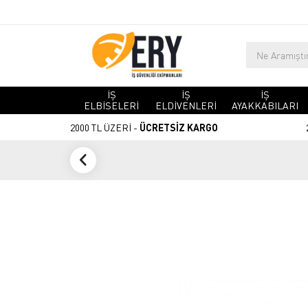
İŞ
İŞ
İŞ
ELBİSELERİ
ELDİVENLERİ
AYAKKABILARI
2000 TL ÜZERİ -
ÜCRETSİZ KARGO