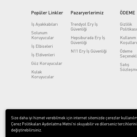
Popüler Linkler
Pazaryerlerimiz
ÖDEME
İş Ayakkabıları
Trendyol Ery İş
Gizlilik
Güvenliği
Politikası
Solunum
Koruyucular
Hepsiburada Ery İş
Kullanım
Güvenliği
Koşulları
İş Elbiseleri
N11 Ery İş Güvenliği
Ödeme
İş Eldivenleri
Seçenekl
Göz Koruyucular
Satış
Sözleşme
Kulak
Koruyucular
Size daha iyi hizmet verebilmek için internet sitemizde çerezler kullanılm
Çerez Politikaları Aydınlatma Metni’ni okuyabilir ve dilerseniz tercihlerini
değiştirebilirsiniz.