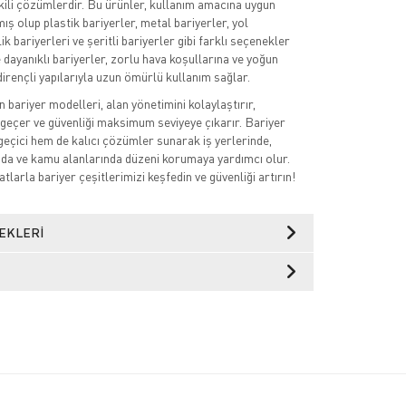
etkili çözümlerdir. Bu ürünler, kullanım amacına uygun
ş olup plastik bariyerler, metal bariyerler, yol
ik bariyerleri ve şeritli bariyerler gibi farklı seçenekler
e dayanıklı bariyerler, zorlu hava koşullarına ve yoğun
dirençli yapılarıyla uzun ömürlü kullanım sağlar.
n bariyer modelleri, alan yönetimini kolaylaştırır,
geçer ve güvenliği maksimum seviyeye çıkarır. Bariyer
geçici hem de kalıcı çözümler sunarak iş yerlerinde,
ında ve kamu alanlarında düzeni korumaya yardımcı olur.
larla bariyer çeşitlerimizi keşfedin ve güvenliği artırın!
EKLERI