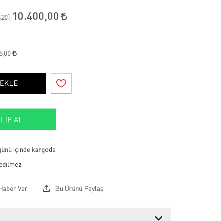
10.400,00
20
):
6,00
 EKLE
LIF AL
 günü içinde kargoda
Haber Ver
Bu Ürünü Paylaş