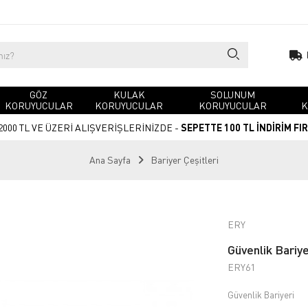
GÖZ
KULAK
SOLUNUM
KORUYUCULAR
KORUYUCULAR
KORUYUCULAR
K
2000 TL VE ÜZERİ ALIŞVERİŞLERİNİZDE -
SEPETTE 100 TL İNDİRİM FI
Ana Sayfa
Bariyer Çeşitleri
ERY
Güvenlik Bariy
ERY61
Güvenlik Bariyeri