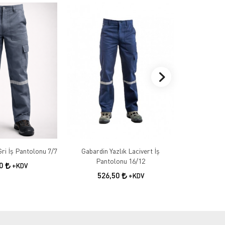
Gabardin Kışlık Gri İş Pantolonu 7/7
Gabardin Yazlık Lacivert İş
Gabardin 
Pantolonu 16/12
50
+KDV
526,50
55
+KDV