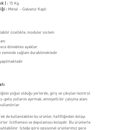
k ) :
15 Kg
ği :
Metal - Galvaniz Kaplı
olabilir özellikte, moduler sistem
lanı
ece dönebilen ayaklar.
le zeminde sağlam durabilmektedir
 yapılmaktadır
atı
iğinin yoğun olduğu yerlerde; giriş ve çıkışları kontrol
iş-geliş yollarını ayırmak, emniyetli bir çalışma alanı
ullanılırlar.
ek de kullanılabilen bu ürünler, hafifliğinden dolayı
irler. İstiflemesi ve depolaması kolaydır. Bu ürünlerle
atılabilinir. İsteğe göre opsiyonel ürünlerimiz gece