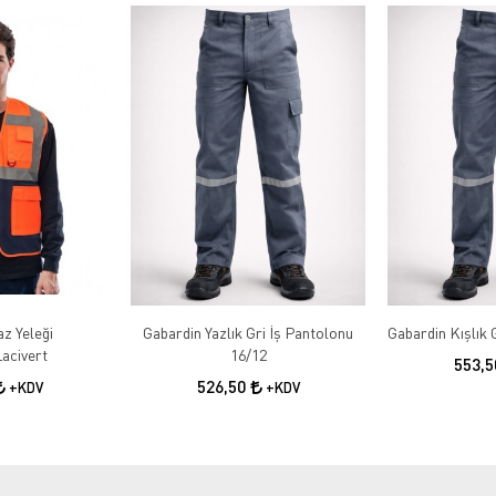
az Yeleği
Gabardin Yazlık Gri İş Pantolonu
acivert
16/12
553,
526,50
+KDV
+KDV