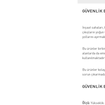
GÜVENLİK 
İnşaat sahaları, 
çıkışların yoğun
yollarını ayırmak
Bu ürünler birbi
alanlarda da emn
kullanılmaktadır
Bu ürünler kolay
sorun çıkarmadan
GÜVENLİK 
Ölçü:
Yükseklik: