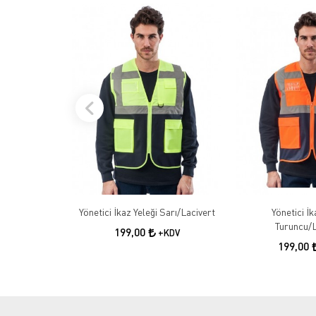
Yönetici İkaz Yeleği Sarı/Lacivert
Yönetici İk
Turuncu/L
199,00
+KDV
199,00