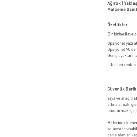
Ağırlık ( Yaklaşı
Malzeme Özelli
Özellikler
Bir birine ilave 
Opsiyonel yazı a
Opsiyonel 90 der
Geniş ayakları i
İstenilen renkte
Güvenlik Barik
Yaya ve araç traf
altına almak, gid
oluşturmak için k
Birbirine eklener
kolayca taşınabil
geniş alanlar kap