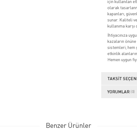
için kullanılan 
olarak tasarlanmı
kapanları, güvenl
sunar. Kaliteli v
kullanıma karşı 
İhtiyacınıza uygu
kazaların önüne 
sistemleri, hem 
etkinlik alanlar
Hemen uygun fiyat
TAKSIT SEÇEN
YORUMLAR
(0)
Benzer Ürünler