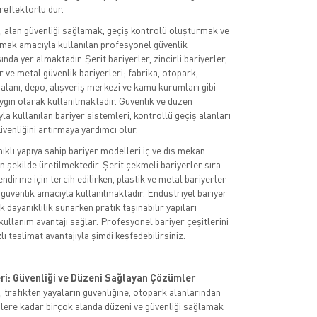
eflektörlü dür.
i, alan güvenliği sağlamak, geçiş kontrolü oluşturmak ve
mak amacıyla kullanılan profesyonel güvenlik
nda yer almaktadır. Şerit bariyerler, zincirli bariyerler,
r ve metal güvenlik bariyerleri; fabrika, otopark,
 alanı, depo, alışveriş merkezi ve kamu kurumları gibi
ygın olarak kullanılmaktadır. Güvenlik ve düzen
a kullanılan bariyer sistemleri, kontrollü geçiş alanları
venliğini artırmaya yardımcı olur.
ıklı yapıya sahip bariyer modelleri iç ve dış mekan
n şekilde üretilmektedir. Şerit çekmeli bariyerler sıra
ndirme için tercih edilirken, plastik ve metal bariyerler
güvenlik amacıyla kullanılmaktadır. Endüstriyel bariyer
 dayanıklılık sunarken pratik taşınabilir yapıları
kullanım avantajı sağlar. Profesyonel bariyer çeşitlerini
zlı teslimat avantajıyla şimdi keşfedebilirsiniz.
eri: Güvenliği ve Düzeni Sağlayan Çözümler
, trafikten yayaların güvenliğine, otopark alanlarından
slere kadar birçok alanda düzeni ve güvenliği sağlamak