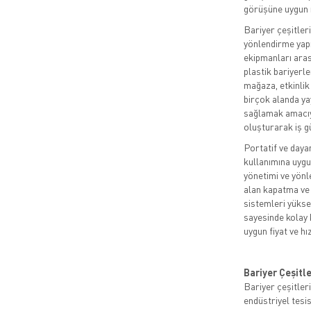
görüşüne uygun r
Bariyer çeşitler
yönlendirme yap
ekipmanları arası
plastik bariyerle
mağaza, etkinlik
birçok alanda ya
sağlamak amacıyl
oluşturarak iş gü
Portatif ve dayan
kullanımına uygu
yönetimi ve yönle
alan kapatma ve 
sistemleri yüksek
sayesinde kolay 
uygun fiyat ve hı
Bariyer Çeşitl
Bariyer çeşitleri
endüstriyel tesi