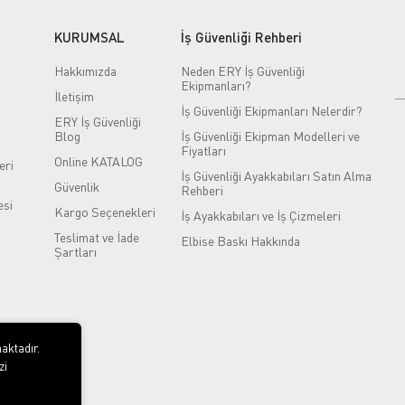
KURUMSAL
İş Güvenliği Rehberi
Hakkımızda
Neden ERY İş Güvenliği
Ekipmanları?
İletişim
İş Güvenliği Ekipmanları Nelerdir?
ERY İş Güvenliği
Blog
İş Güvenliği Ekipman Modelleri ve
Fiyatları
Online KATALOG
eri
İş Güvenliği Ayakkabıları Satın Alma
Güvenlik
Rehberi
si
Kargo Seçenekleri
İş Ayakkabıları ve İş Çizmeleri
Teslimat ve İade
Elbise Baskı Hakkında
Şartları
aktadır.
zi