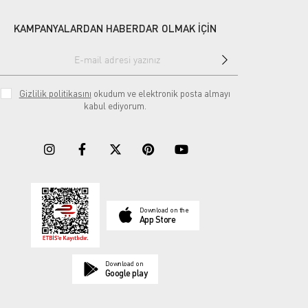
KAMPANYALARDAN HABERDAR OLMAK İÇİN
Gizlilik politikasını
okudum ve elektronik posta almayı
kabul ediyorum.
Download on the
App Store
Download on
Google play