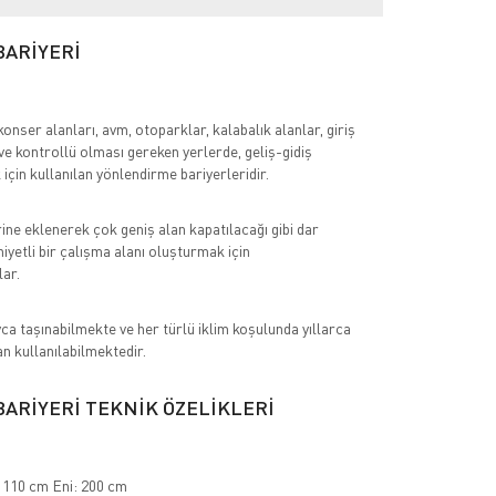
BARİYERİ
konser alanları, avm, otoparklar, kalabalık alanlar, giriş
 ve kontrollü olması gereken yerlerde, geliş-gidiş
 için kullanılan yönlendirme bariyerleridir.
rine eklenerek çok geniş alan kapatılacağı gibi dar
iyetli bir çalışma alanı oluşturmak için
lar.
ca taşınabilmekte ve her türlü iklim koşulunda yıllarca
 kullanılabilmektedir.
BARİYERİ TEKNİK ÖZELİKLERİ
 110 cm Eni: 200 cm