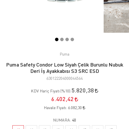
Puma
Puma Safety Condor Low Siyah Çelik Burunlu Nubuk
Deri İş Ayakkabısı S3 SRC ESD
630122204000044564
5.820,38
KDV Hariç Fiyatı (
%10
):
6.402,42
Havale Fiyatı:
6.082,30
NUMARA:
40