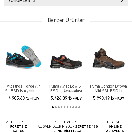
YORUMLAR
(0)
Benzer Ürünler
Albatros Forge Air
Puma Aviat Low S1
Puma Condor Brown
S1 ESD İş Ayakkabısı
ESD İş Ayakkabısı
Mid S3L ESD İş
Ayakkabısı
4.985,60
5.426,89
5.990,19
+KDV
+KDV
+KDV
2000 TL ÜZERİ -
2000 TL VE ÜZERİ
GÜVENLİ -
ÜCRETSİZ
ALIŞVERİŞLERİNİZDE -
SEPETTE 100
ONLINE
KARGO
TL İNDİRİM FIRSATI
ALIŞVERİŞ