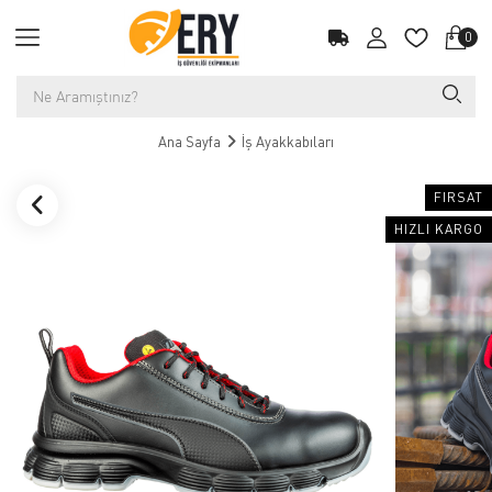
0
Ana Sayfa
İş Ayakkabıları
FIRSAT
HIZLI KARGO