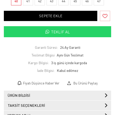
40
41
42
43
44
45
46
47
SEPETE EKLE
TEKLIF AL
Garanti Süresi:
24 Ay Garanti
Teslimat Bilgisi
Aynı Gün Teslimat
Kargo Bilgisi:
3 iş günü içinde kargoda
İade Bilgisi:
Fiyatı Düşünce Haber Ver
Bu Ürünü Paylaş
ÜRÜN BILGISI
TAKSIT SEÇENEKLERI