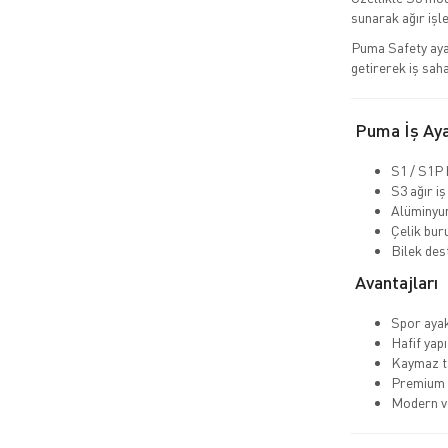
sunarak ağır işl
Puma Safety aya
getirerek iş sah
Puma İş Ayak
S1 / S1P 
S3 ağır iş
Alüminyu
Çelik bur
Bilek dest
Avantajları
Spor aya
Hafif yapı
Kaymaz ta
Premium 
Modern ve