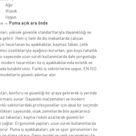
Ağır
Klasik
Uygun
kse →
Puma açık ara önde
arı, yüksek güvenlik standartlarıyla dayanıklılığı ve
a getirir. Hem iç hem de dış mekanlarda çalışan
çin tasarlanan bu ayakkabılar, kaymaz taban, çelik
ici özellikleriyle ayağınızı korurken, gün boyu rahatlık
ısı sayesinde uzun süreli kullanımlarda dahi yorgunluğu
n modern tasarımları ile iş ayakkabılarında estetik ve
arada bulabilirsiniz. Farklı iş sektörlerine uygun, EN ISO
 modellerle güvenli adımlar atın.
arı, konforu ve güvenliği bir araya getirerek iş yerinde
mans sunar. Dayanıklı malzemeleri ve modern
arklı sektörlerdeki profesyoneller için ideal bir seçimdir.
ikleri sayesinde, ıslak zeminlerde bile ayaklarınızı
az tabanları, kayma riskini azaltarak güvenli bir
 sağlar. Ergonomik yapıları, uzun süreli kullanımlarda
korur. Puma iş ayakkabaları, şık ve spor görünümleri ile
izi ön plana çıkarır. Geniş model ve renk seçenekleri ile