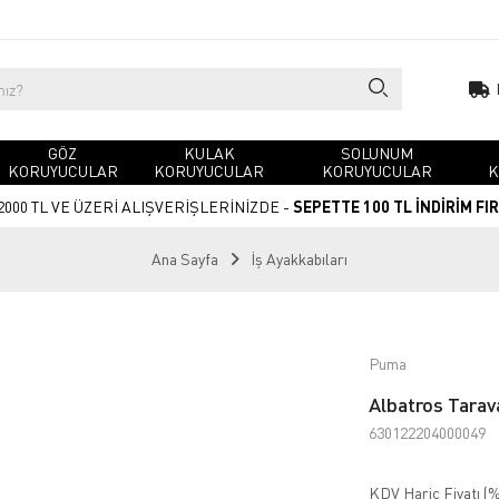
GÖZ
KULAK
SOLUNUM
KORUYUCULAR
KORUYUCULAR
KORUYUCULAR
K
2000 TL VE ÜZERİ ALIŞVERİŞLERİNİZDE -
SEPETTE 100 TL İNDİRİM FI
Ana Sayfa
İş Ayakkabıları
Puma
Albatros Tarav
630122204000049
KDV Hariç Fiyatı (
%