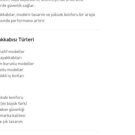
erde güvenlik sağlar.
kkabılar, modern tasarım ve yüksek konforu bir araya
asında performansı artırır.
kabısı Türleri
hafif modeller
 ayakkabıları
m burunlu modeller
unlu modeller
ekli iş botları
kkabı konforu
 (en büyük fark)
ban güvenliği
marka kalitesi
 şık tasarım