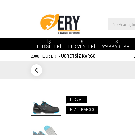
İŞ
İŞ
İŞ
ELBİSELERİ
ELDİVENLERİ
AYAKKABILARI
2000 TL ÜZERİ -
ÜCRETSİZ KARGO
FIRSAT
HIZLI KARGO