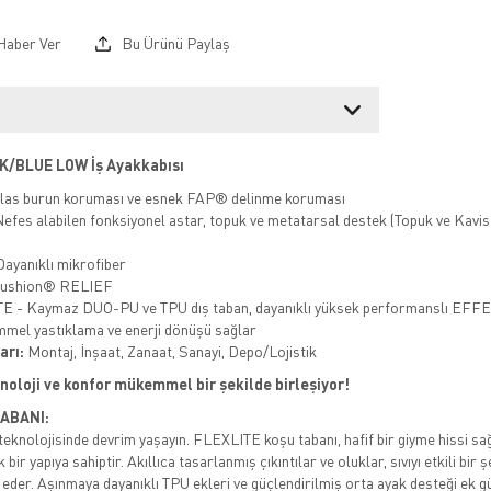
Haber Ver
Bu Ürünü Paylaş
/BLUE LOW İş Ayakkabısı
las burun koruması ve esnek FAP® delinme koruması
efes alabilen fonksiyonel astar, topuk ve metatarsal destek (Topuk ve Kavis De
ayanıklı mikrofiber
cushion® RELIEF
 - Kaymaz DUO-PU ve TPU dış taban, dayanıklı yüksek performanslı EFFE
mel yastıklama ve enerji dönüşü sağlar
arı:
Montaj, İnşaat, Zanaat, Sanayi, Depo/Lojistik
noloji ve konfor mükemmel bir şekilde birleşiyor!
TABANI:
teknolojisinde devrim yaşayın. FLEXLITE koşu tabanı, hafif bir giyme hissi s
ir yapıya sahiptir. Akıllıca tasarlanmış çıkıntılar ve oluklar, sıvıyı etkili bir
k eder. Aşınmaya dayanıklı TPU ekleri ve güçlendirilmiş orta ayak desteği ek gü