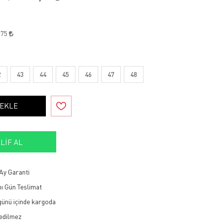
,75
2
43
44
45
46
47
48
 EKLE
LIF AL
Ay Garanti
ı Gün Teslimat
 günü içinde kargoda