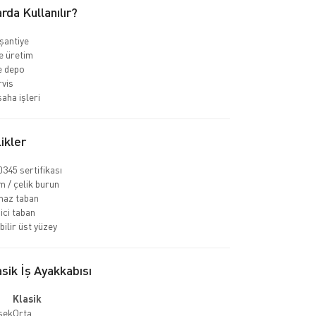
rda Kullanılır?
 şantiye
e üretim
ve depo
rvis
aha işleri
ikler
345 sertifikası
 / çelik burun
az taban
ci taban
bilir üst yüzey
ik İş Ayakkabısı
Klasik
sek
Orta