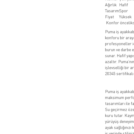
Ağırlık
Hafif
Tasarım
Spor
Fiyat
Yüksek
Konfor önceli
Puma iş ayakkabıl
konforu bir aray
profesyoneller i
burun ve darbe em
sunar. Hafif yap
azaltır. Puma’nı
işlevselliği bir 
20345 sertifikalı
Puma iş ayakkabıl
maksimum perfor
tasarımları ile f
Su geçirmez özell
kuru tutar. Kaym
yürüyüş deneyimi
ayak sağlığınızı 
iş yerinde stilin