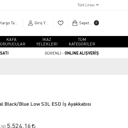
Türk Lirası
Kargo Takip
Giriş Yap
Sepetim
0
KAFA
İKAZ
TÜM
ORUYUCULAR
YELEKLERİ
KATEGORİLER
RSATI
GÜVENLİ -
ONLINE ALIŞVERİŞ
al Black/Blue Low S3L ESD İş Ayakkabısı
5.524,16
10
):