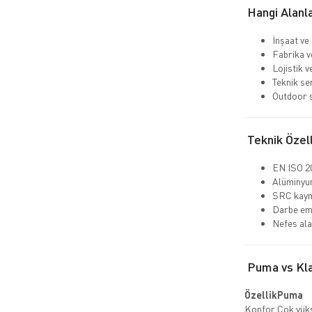
Hangi Alanla
İnşaat ve
Fabrika v
Lojistik 
Teknik se
Outdoor s
Teknik Özell
EN ISO 20
Alüminyum
SRC kaym
Darbe emi
Nefes ala
Puma vs Klas
Özellik
Puma
Konfor
Çok yük