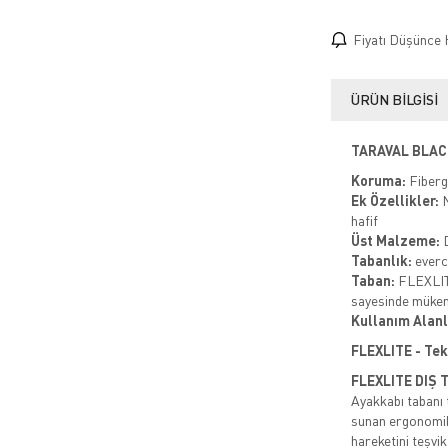
Fiyatı Düşünce 
ÜRÜN BILGISI
TARAVAL BLACK
Koruma:
Fiberg
Ek Özellikler:
N
hafif
Üst Malzeme:
D
Tabanlık:
ever
Taban:
FLEXLITE
sayesinde mükem
Kullanım Alanl
FLEXLITE - Tek
FLEXLITE DIŞ 
Ayakkabı tabanı 
sunan ergonomik b
hareketini teşvi