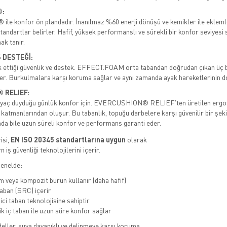
®:
e konfor ön plandadır. İnanılmaz %60 enerji dönüşü ve kemikler ile eklemle
standartlar belirler. Hafif, yüksek performanslı ve sürekli bir konfor seviye
ak tanır.
 DESTEĞİ:
k ettiği güvenlik ve destek. EFFECT.FOAM orta tabandan doğrudan çıkan üç b
er. Burkulmalara karşı koruma sağlar ve aynı zamanda ayak hareketlerinin do
 RELIEF:
htiyaç duyduğu günlük konfor için. EVERCUSHION® RELIEF'ten üretilen ergon
n katmanlarından oluşur. Bu tabanlık, topuğu darbelere karşı güvenilir bir şek
nda bile uzun süreli konfor ve performans garanti eder.
isi,
EN ISO 20345 standartlarına uygun
olarak
 iş güvenliği teknolojilerini içerir.
genelde:
 veya kompozit burun kullanır (daha hafif)
ban (SRC) içerir
ci taban teknolojisine sahiptir
 iç taban ile uzun süre konfor sağlar
eller, suya dayanıklı ve delinmeye karşı koruma