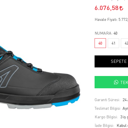
6.076,58
Havale Fiyatı:
5.772
NUMARA:
40
40
41
4
SEPETE
TEK
Garanti Süresi:
24 
Teslimat Bilgisi
Ayn
Kargo Bilgisi:
3 iş
İade Bilgisi: