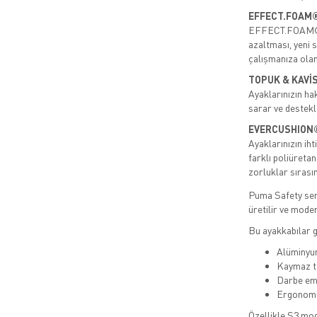
EFFECT.FOAM
EFFECT.FOAM® il
azaltması, yeni 
çalışmanıza olan
TOPUK & KAVİS
Ayaklarınızın ha
sarar ve destekl
EVERCUSHION®
Ayaklarınızın i
farklı poliüreta
zorluklar sırası
Puma Safety ser
üretilir ve modern
Bu ayakkabılar 
Alüminyum
Kaymaz ta
Darbe emi
Ergonomik
Özellikle S3 mod