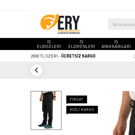
İŞ
İŞ
İŞ
ELBİSELERİ
ELDİVENLERİ
AYAKKABILARI
2000 TL ÜZERİ -
ÜCRETSİZ KARGO
FIRSAT
HIZLI KARGO