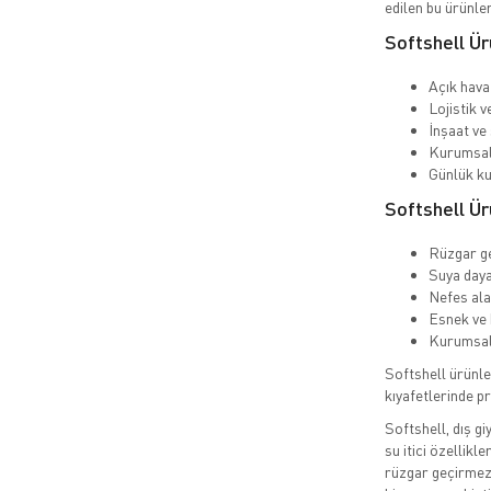
edilen bu ürünler
Softshell Ür
Açık hava
Lojistik v
İnşaat ve 
Kurumsal 
Günlük ku
Softshell Ür
Rüzgar g
Suya daya
Nefes ala
Esnek ve 
Kurumsal 
Softshell ürünle
kıyafetlerinde p
Softshell, dış gi
su itici özellikl
rüzgar geçirmez 