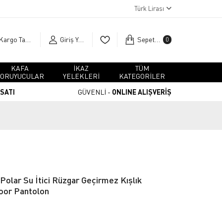
Türk Lirası
Kargo Takip
Giriş Yap
Sepetim
0
KAFA
İKAZ
TÜM
ORUYUCULAR
YELEKLERİ
KATEGORİLER
RSATI
GÜVENLİ -
ONLINE ALIŞVERİŞ
 Polar Su İtici Rüzgar Geçirmez Kışlık
oor Pantolon