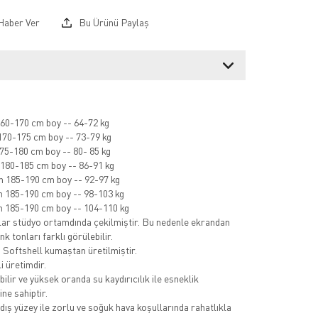
Haber Ver
Bu Ürünü Paylaş
60-170 cm boy -- 64-72 kg
70-175 cm boy -- 73-79 kg
75-180 cm boy -- 80- 85 kg
180-185 cm boy -- 86-91 kg
 185-190 cm boy -- 92-97 kg
 185-190 cm boy -- 98-103 kg
 185-190 cm boy -- 104-110 kg
ar stüdyo ortamdında çekilmiştir. Bu nedenle ekrandan
k tonları farklı görülebilir.
ı Softshell kumaştan üretilmiştir.
i üretimdir.
ilir ve yüksek oranda su kaydırıcılık ile esneklik
ine sahiptir.
dış yüzey ile zorlu ve soğuk hava koşullarında rahatlıkla