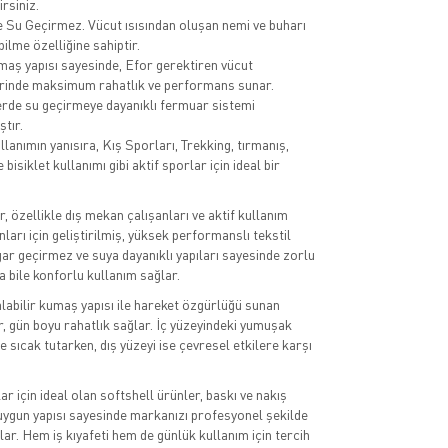
irsiniz.
 Su Geçirmez. Vücut ısısından oluşan nemi ve buharı
bilme özelliğine sahiptir.
aş yapısı sayesinde, Efor gerektiren vücut
rinde maksimum rahatlık ve performans sunar.
rde su geçirmeye dayanıklı fermuar sistemi
ştır.
lanımın yanısıra, Kış Sporları, Trekking, tırmanış,
e bisiklet kullanımı gibi aktif sporlar için ideal bir
, özellikle dış mekan çalışanları ve aktif kullanım
nları için geliştirilmiş, yüksek performanslı tekstil
gar geçirmez ve suya dayanıklı yapıları sayesinde zorlu
a bile konforlu kullanım sağlar.
labilir kumaş yapısı ile hareket özgürlüğü sunan
r, gün boyu rahatlık sağlar. İç yüzeyindeki yumuşak
 sıcak tutarken, dış yüzeyi ise çevresel etkilere karşı
r için ideal olan softshell ürünler, baskı ve nakış
ygun yapısı sayesinde markanızı profesyonel şekilde
lar. Hem iş kıyafeti hem de günlük kullanım için tercih