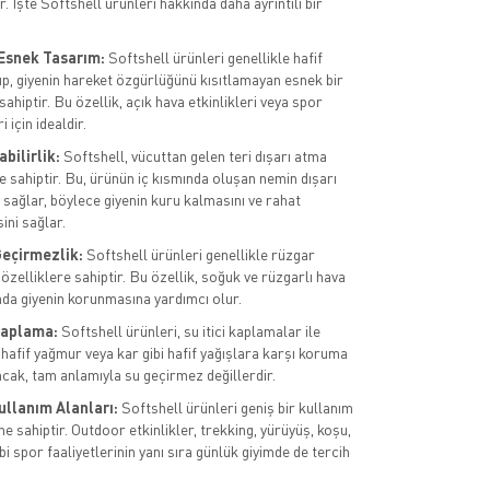
ir. İşte Softshell ürünleri hakkında daha ayrıntılı bir
 Esnek Tasarım:
Softshell ürünleri genellikle hafif
up, giyenin hareket özgürlüğünü kısıtlamayan esnek bir
ahiptir. Bu özellik, açık hava etkinlikleri veya spor
i için idealdir.
bilirlik:
Softshell, vücuttan gelen teri dışarı atma
e sahiptir. Bu, ürünün iç kısmında oluşan nemin dışarı
 sağlar, böylece giyenin kuru kalmasını ve rahat
ini sağlar.
eçirmezlik:
Softshell ürünleri genellikle rüzgar
özelliklere sahiptir. Bu özellik, soğuk ve rüzgarlı hava
nda giyenin korunmasına yardımcı olur.
 Kaplama:
Softshell ürünleri, su itici kaplamalar ile
 hafif yağmur veya kar gibi hafif yağışlara karşı koruma
ncak, tam anlamıyla su geçirmez değillerdir.
ullanım Alanları:
Softshell ürünleri geniş bir kullanım
e sahiptir. Outdoor etkinlikler, trekking, yürüyüş, koşu,
ibi spor faaliyetlerinin yanı sıra günlük giyimde de tercih