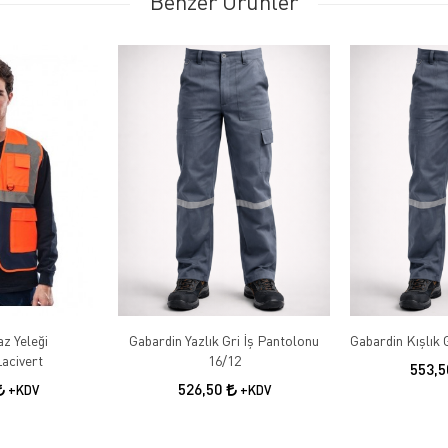
Benzer Ürünler
az Yeleği
Gabardin Yazlık Gri İş Pantolonu
acivert
16/12
553,
526,50
+KDV
+KDV