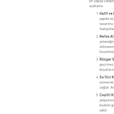
bir yapıya sahipt
açıklama:
Hafif ve
yapıda ol
tasarıma s
faaliyetler
Nefes Ala
yeteneğin
atılmasını
hissetmes
Rüzgar G
geçirmez 
koşulları
Su İtici
işlenerek
sağlar. A
Çeşitli K
yelpazesin
bisiklet g
edilir.