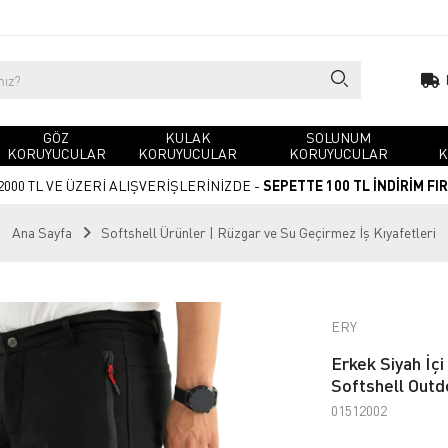
GÖZ
KULAK
SOLUNUM
KORUYUCULAR
KORUYUCULAR
KORUYUCULAR
K
2000 TL VE ÜZERİ ALIŞVERİŞLERİNİZDE -
SEPETTE 100 TL İNDİRİM FI
Ana Sayfa
Softshell Ürünler | Rüzgar ve Su Geçirmez İş Kıyafetleri
ERY
Erkek Siyah İçi
Softshell Outd
01512002