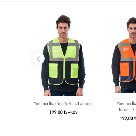
Yönetici İkaz Yeleği Sarı/Lacivert
Yönetici İk
Turuncu/L
199,00
+KDV
199,00