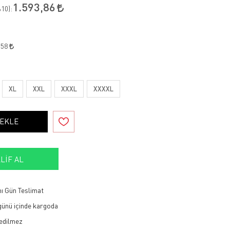
1.593,86
10
):
,58
XL
XXL
XXXL
XXXXL
 EKLE
LIF AL
ı Gün Teslimat
 günü içinde kargoda