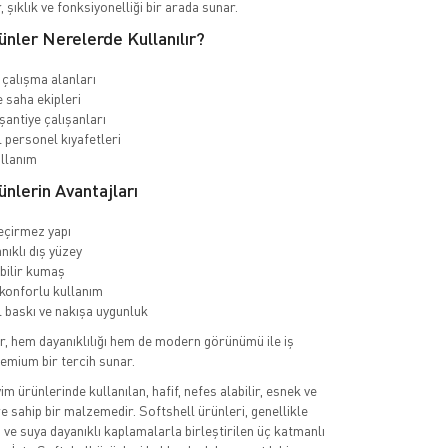
, şıklık ve fonksiyonelliği bir arada sunar.
ünler Nerelerde Kullanılır?
 çalışma alanları
e saha ekipleri
şantiye çalışanları
personel kıyafetleri
llanım
ünlerin Avantajları
eçirmez yapı
nıklı dış yüzey
bilir kumaş
konforlu kullanım
baskı ve nakışa uygunluk
r, hem dayanıklılığı hem de modern görünümü ile iş
remium bir tercih sunar.
yim ürünlerinde kullanılan, hafif, nefes alabilir, esnek ve
ere sahip bir malzemedir. Softshell ürünleri, genellikle
ve suya dayanıklı kaplamalarla birleştirilen üç katmanlı