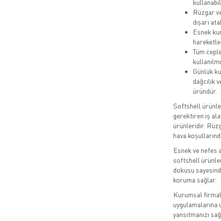
kullanabil
Rüzgar ve
dışarı ata
Esnek kum
hareketle
Tüm ceple
kullanılmı
Günlük kul
dağcılık v
üründür.
Softshell ürünler
gerektiren iş ala
ürünleridir. Rüz
hava koşullarınd
Esnek ve nefes a
softshell ürünle
dokusu sayesinde
koruma sağlar.
Kurumsal firmala
uygulamalarına u
yansıtmanızı sağ