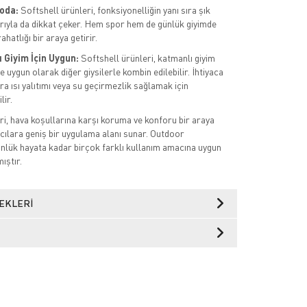
Moda:
Softshell ürünleri, fonksiyonelliğin yanı sıra şık
rıyla da dikkat çeker. Hem spor hem de günlük giyimde
rahatlığı bir araya getirir.
 Giyim İçin Uygun:
Softshell ürünleri, katmanlı giyim
 uygun olarak diğer giysilerle kombin edilebilir. İhtiyaca
a ısı yalıtımı veya su geçirmezlik sağlamak için
lir.
ri, hava koşullarına karşı koruma ve konforu bir araya
ıcılara geniş bir uygulama alanı sunar. Outdoor
ünlük hayata kadar birçok farklı kullanım amacına uygun
ıştır.
EKLERI