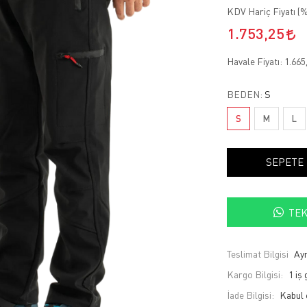
KDV Hariç Fiyatı (
%
1.753,25
Havale Fiyatı:
1.665
BEDEN:
S
S
M
L
SEPETE
TEK
Teslimat Bilgisi
Ayn
Kargo Bilgisi:
1 iş
İade Bilgisi: