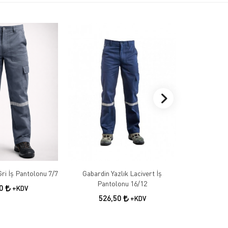
Gabardin Kışlık Gri İş Pantolonu 7/7
Gabardin Yazlık Lacivert İş
Gabardin 
Pantolonu 16/12
50
+KDV
526,50
55
+KDV