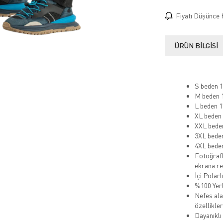
Fiyatı Düşünce 
ÜRÜN BILGISI
S beden 1
M beden 1
L beden 1
XL beden 
XXL beden
3XL beden
4XL beden
Fotoğrafl
ekrana ren
İçi Polarl
%100 Yerl
Nefes alab
özellikler
Dayanıklı 