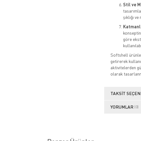
Stil ve 
tasarımla
şıklığı ve 
Katmanlı
konseptine
göre ekstr
kullanılabi
Softshell ürünle
getirerek kullan
aktivitelerden g
olarak tasarlanm
TAKSIT SEÇEN
YORUMLAR
(0)