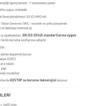
enişliği (geniş kesim) - 7 numaradan yukarı
5'e uygun, Antistatik
k Derecelendirmesi: S3 (CI HRO HI)
Taban Derecesi: SRC - seramik ve çelik yüzeylerde
 ve takılmayı önlemek içi
iş ayakkabıları,
EN ISO 20345 standartlarına uygun
e farklı koruma sınıflarına sahiptir.
ler:
 darbe dayanımlı burun
aban (SRC)
 ara taban
 yapı
nıklı modeller
ellerde
H2ST0P su koruma teknolojisi
bulunur.
RLERİ
→ hafif işler