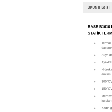
ÜRÜN BILGISI
BASE B1610 
STATİK TERM
Termal,
dayanık
Suya da
Ayakkab
Hidroka
emilimi
300°C'y
150°C'ye
Merdive
kulpları
Kadın g