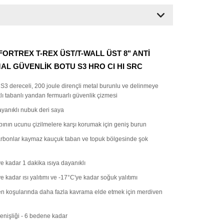
FORTREX T-REX ÜST/T-WALL ÜST 8" ANTİ
AL GÜVENLİK BOTU S3 HRO CI HI SRC
 S3 dereceli, 200 joule dirençli metal burunlu ve delinmeye
lı tabanlı yandan fermuarlı güvenlik çizmesi
yanıklı nubuk deri saya
ının ucunu çizilmelere karşı korumak için geniş burun
rbonlar kaymaz kauçuk taban ve topuk bölgesinde şok
e kadar 1 dakika ısıya dayanıklı
 kadar ısı yalıtımı ve -17°C'ye kadar soğuk yalıtımı
n koşularında daha fazla kavrama elde etmek için merdiven
enişliği - 6 bedene kadar