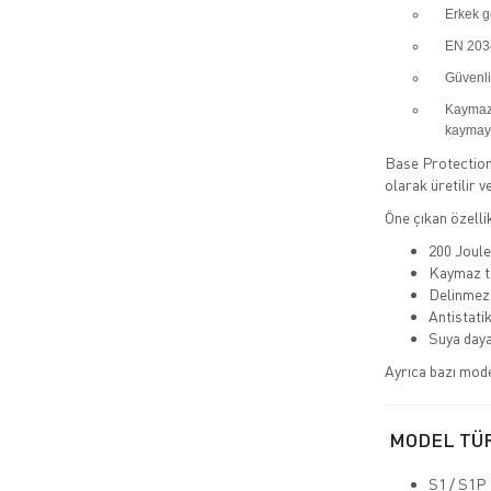
Erkek g
EN 2034
Güvenli
Kaymaz 
kaymayı
Base Protection 
olarak üretilir v
Öne çıkan özellik
200 Joule
Kaymaz t
Delinmez
Antistatik
Suya daya
Ayrıca bazı mod
MODEL TÜ
S1 / S1P 