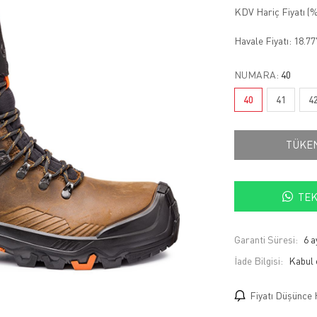
KDV Hariç Fiyatı (
%
Havale Fiyatı:
18.77
NUMARA:
40
40
41
4
TÜKE
TEK
Garanti Süresi:
6 a
İade Bilgisi:
Fiyatı Düşünce 