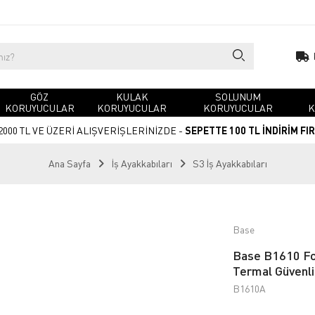
GÖZ
KULAK
SOLUNUM
KORUYUCULAR
KORUYUCULAR
KORUYUCULAR
K
2000 TL VE ÜZERİ ALIŞVERİŞLERİNİZDE -
SEPETTE 100 TL İNDİRİM FI
Ana Sayfa
İş Ayakkabıları
S3 İş Ayakkabıları
Base
Base B1610 Fo
Termal Güvenl
B1610A