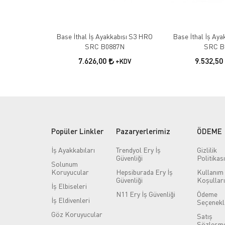
Base İthal İş Ayakkabısı S3 HRO
Base İthal İş Ay
SRC B0887N
SRC B
7.626,00
9.532,50
+KDV
Popüler Linkler
Pazaryerlerimiz
ÖDEME
İş Ayakkabıları
Trendyol Ery İş
Gizlilik
Güvenliği
Politikası
Solunum
Koruyucular
Hepsiburada Ery İş
Kullanım
Güvenliği
Koşulları
İş Elbiseleri
N11 Ery İş Güvenliği
Ödeme
İş Eldivenleri
Seçenekl
Göz Koruyucular
Satış
Sözleşme