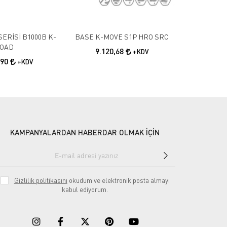
SERİSİ B1000B K-
BASE K-MOVE S1P HRO SRC
BASE B1002
OAD
SRC HRO
9.120,68
+KDV
,90
15.2
+KDV
KAMPANYALARDAN HABERDAR OLMAK İÇİN
Gizlilik politikasını
okudum ve elektronik posta almayı
kabul ediyorum.