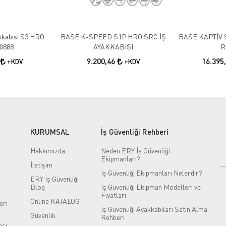
akkabısı S3 HRO
BASE K-SPEED S1P HRO SRC İŞ
BASE KAPTİV 
0888
AYAKKABISI
R
9.200,46
16.395
+KDV
+KDV
KURUMSAL
İş Güvenliği Rehberi
Hakkımızda
Neden ERY İş Güvenliği
Ekipmanları?
İletişim
İş Güvenliği Ekipmanları Nelerdir?
ERY İş Güvenliği
Blog
İş Güvenliği Ekipman Modelleri ve
Fiyatları
Online KATALOG
eri
İş Güvenliği Ayakkabıları Satın Alma
Güvenlik
Rehberi
si