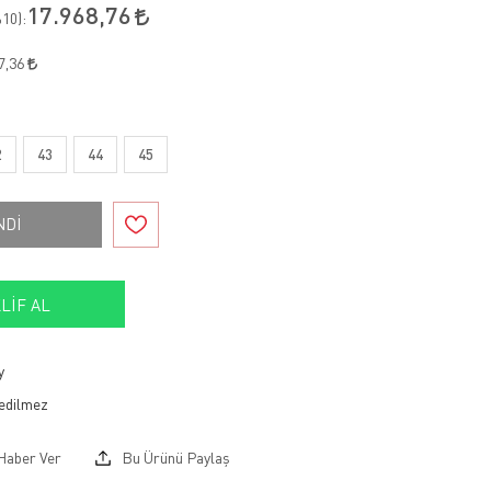
17.968,76
10
):
7,36
2
43
44
45
NDİ
LIF AL
y
Haber Ver
Bu Ürünü Paylaş