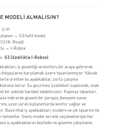
E MODELİ ALMALISIN?
→ S1P
ullanım → S3 hafif model
 S3 (K-Road)
rlu → I-Robox
im:
S3 (özellikle I-Robox)
kkabıları, iş güvenliği ve konforu bir araya getirerek
 ihtiyaçlarını karşılamak üzere tasarlanmıştır. Yüksek
lerle üretilen bu ayakkabılar, zorlu çalışma
larınızı korur. Su geçirmez özellikleri sayesinde, ıslak
li bir şekilde hareket edebilirsiniz. Kaymaz tabanları,
 aza indirerek güvenli bir yürüyüş deneyimi sunar.
mı, uzun süreli kullanımlarda konfor sağlar ve
r. Base ithal iş ayakkabıları, modern ve şık tasarımı ile
nizi tamamlar. Geniş model ve renk seçenekleriyle her
ase iş ayakkabılarını keşfedin ve güvenle çalışmanın