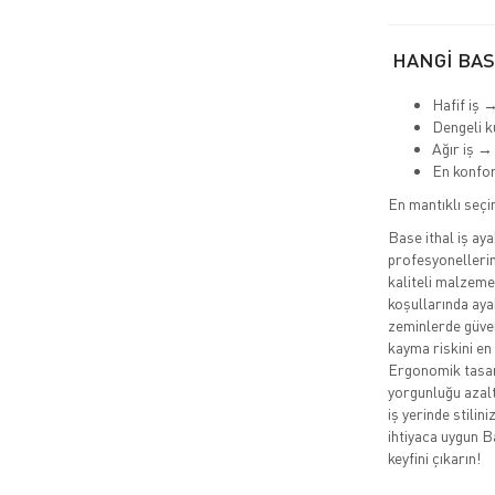
HANGİ BAS
Hafif iş 
Dengeli k
Ağır iş →
En konfo
En mantıklı seç
Base ithal iş aya
profesyonellerin
kaliteli malzeme
koşullarında ayak
zeminlerde güven
kayma riskini en
Ergonomik tasarı
yorgunluğu azaltı
iş yerinde stili
ihtiyaca uygun B
keyfini çıkarın!