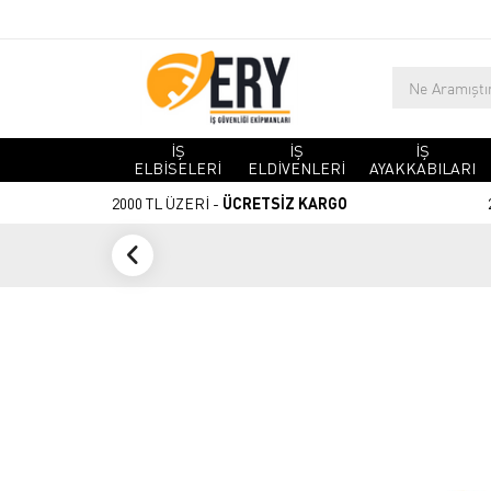
İŞ
İŞ
İŞ
ELBİSELERİ
ELDİVENLERİ
AYAKKABILARI
2000 TL ÜZERİ -
ÜCRETSİZ KARGO