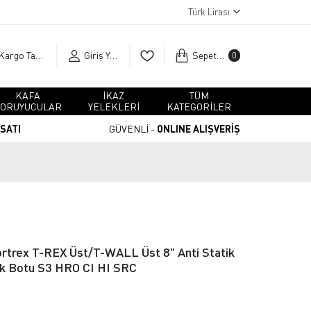
Türk Lirası
Kargo Takip
Giriş Yap
Sepetim
0
KAFA
İKAZ
TÜM
ORUYUCULAR
YELEKLERİ
KATEGORİLER
RSATI
GÜVENLİ -
ONLINE ALIŞVERİŞ
rtrex T-REX Üst/T-WALL Üst 8" Anti Statik
ik Botu S3 HRO CI HI SRC