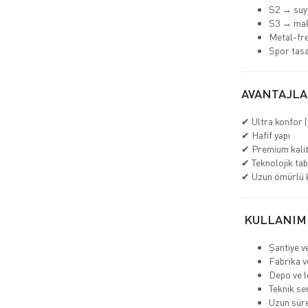
S2 → suya
S3 → ma
Metal-fr
Spor tasa
AVANTAJLA
✔ Ultra konfor (
✔ Hafif yapı
✔ Premium kali
✔ Teknolojik tab
✔ Uzun ömürlü 
KULLANIM
Şantiye v
Fabrika v
Depo ve lo
Teknik se
Uzun süre